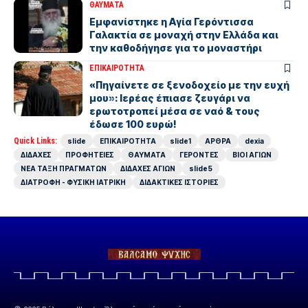
ΘΑΥΜΑΤΑ
Εμφανίστηκε η Αγία Γερόντισσα
Γαλακτία σε μοναχή στην Ελλάδα και
την καθοδήγησε για το μοναστήρι
ΕΠΙΚΑΙΡΟΤΗΤΑ
«Πηγαίνετε σε ξενοδοχείο με την ευχή
μου»: Ιερέας έπιασε ζευγάρι να
ερωτοτροπεί μέσα σε ναό & τους
έδωσε 100 ευρώ!
Quick Links:
slide
ΕΠΙΚΑΙΡΟΤΗΤΑ
slide1
ΑΡΘΡΑ
dexia
ΔΙΔΑΧΕΣ
ΠΡΟΦΗΤΕΙΕΣ
ΘΑΥΜΑΤΑ
ΓΕΡΟΝΤΕΣ
ΒΙΟΙ ΑΓΙΩΝ
ΝΕΑ ΤΑΞΗ ΠΡΑΓΜΑΤΩΝ
ΔΙΔΑΧΕΣ ΑΓΙΩΝ
slide5
ΔΙΑΤΡΟΦΗ - ΦΥΣΙΚΗ ΙΑΤΡΙΚΗ
ΔΙΔΑΚΤΙΚΕΣ ΙΣΤΟΡΙΕΣ