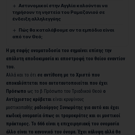
Αστυνομικοί στην Αγγλία καλούνται να
τηρήσουν τη νηστεία του Ραμαζανιού σε
ένδειξη αλληλεγγύης
Πώς θα καταλάβουμε αν τα εμπόδια είναι
από τον Θεό;
Η μη σαφής ονοματοδοσία του σημαίνει επίσης την
απόλυτη αποδοκιμασία κι αποστροφή του θείου εναντίον
του.
Αλλά και το ότι
σε αντίθεση με το Χριστό που
αποκαλύπτεται που αυτοταυτοποιείται που έχει
Πρόσωπο
ως το β Πρόσωπο του Τριαδικού Θεού
ο
Αντίχριστος κρύβεται
είναι κρυψίνους
μυστικοπαθής
ραδιούργος Συνωμότης για αυτό και έχει
κωδική ονομασία όπως οι τρομοκράτες και οι μυστικοί
πράκτορες. Το 666 είναι η επιχειρησιακή του ονομασία
άλλο είναι το κανονικό του όνομα. Έχει κάλυψη αλλά θα