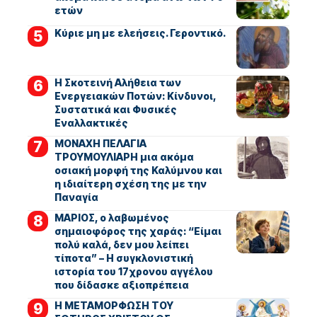
ετών
Kύριε μη με ελεήσεις. Γεροντικό.
Η Σκοτεινή Αλήθεια των
Ενεργειακών Ποτών: Κίνδυνοι,
Συστατικά και Φυσικές
Εναλλακτικές
ΜΟΝΑΧΗ ΠΕΛΑΓΙΑ
ΤΡΟΥΜΟΥΛΙΑΡΗ μια ακόμα
οσιακή μορφή της Καλύμνου και
η ιδιαίτερη σχέση της με την
Παναγία
ΜΑΡΙΟΣ, ο λαβωμένος
σημαιοφόρος της χαράς: “Είμαι
πολύ καλά, δεν μου λείπει
τίποτα” – Η συγκλονιστική
ιστορία του 17χρονου αγγέλου
που δίδασκε αξιοπρέπεια
Η ΜΕΤΑΜΟΡΦΩΣΗ ΤΟΥ