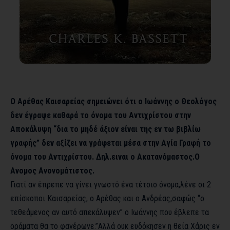
Ο Αρέθας Καισαρείας σημειώνει ότι ο Ιωάννης ο Θεολόγος
δεν έγραψε καθαρά το όνομα του Αντιχρίστου στην
Αποκάλυψη “δια το μηδέ άξιον είναι της εν τω βιβλίω
γραφής” δεν αξίζει να γράφεται μέσα στην Αγία Γραφή το
όνομα του Αντιχρίστου. Δηλ.ειναι ο Ακατανόμαστος.O
Ανομος Ανονομάτιστος.
Γιατί αν έπρεπε να γίνει γνωστό ένα τέτοιο όνομα,λένε οι 2
επίσκοποι Καισαρείας, ο Αρέθας και ο Ανδρέας,σαφώς “ο
τεθεάμενος αν αυτό απεκάλυψεν” ο Ιωάννης που έβλεπε τα
οράματα θα το φανέρωνε.”Αλλά ουκ ευδόκησεν η θεία Χάρις εν