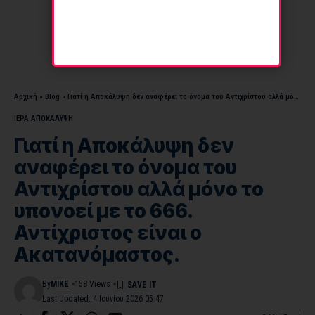
Αρχική
»
Blog
»
Γιατί η Αποκάλυψη δεν αναφέρει το όνομα του Αντιχρίστου αλλά μόνο το υπονοεί με το 666. Αντίχριστος είναι ο Ακατανόμαστος.
ΙΕΡΑ ΑΠΟΚΑΛΥΨΗ
Γιατί η Αποκάλυψη δεν
αναφέρει το όνομα του
Αντιχρίστου αλλά μόνο το
υπονοεί με το 666.
Αντίχριστος είναι ο
Ακατανόμαστος.
By
MIKE
158 Views
Last Updated: 4 Ιουνίου 2026 05:47