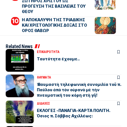
ΣΩΤΗΡΟΣ ΧΡΙΣΤΟΥ ΩΣ
ΠΡΟΓΕΥΣΗ ΤΗΣ ΒΑΣΙΛΕΙΑΣ ΤΟΥ
ΘΕΟΥ
Η ΑΠΟΚΑΛΥΨΗ ΤΗΣ ΤΡΙΑΔΙΚΗΣ
ΚΑΙ ΧΡΙΣΤΟΛΟΓΙΚΗΣ ΔΟΞΑΣ ΣΤΟ
ΟΡΟΣ ΘΑΒΩΡ
Related News
ΕΠΙΚΑΙΡΟΤΗΤΑ
Ταυτότητα έχουμε..
ΘΑΥΜΑΤΑ
Ἡ θαυμαστὴ τηλεφωνικὴ συνομιλία τοῦ π.
Παύλου ἀπὸ τὸν οὐρανὸ μὲ τὴν
πνευματική του κόρη στὴ γῆ!
ΔΙΔΑΧΕΣ
ΕΚΛΟΓΕΣ -ΠΑΝΑΓΙΑ-ΚΑΡΤΑ ΠΟΛΙΤΗ.
Όσιος π. Σάββας Αχιλλέως: