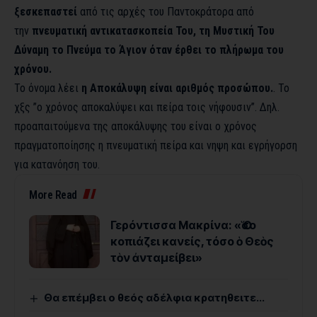
ξεσκεπαστεί
από τις αρχές του Παντοκράτορα από
την
πνευματική αντικατασκοπεία Του, τη Μυστική Του
Δύναμη το Πνεύμα το Άγιον όταν έρθει το πλήρωμα του
χρόνου.
Το όνομα λέει
η Αποκάλυψη είναι αριθμός προσώπου.
. Το
χξς ”ο χρόνος αποκαλύψει και πείρα τοις νήφουσιν”. Δηλ.
προαπαιτούμενα της αποκάλυψης του είναι ο χρόνος
πραγματοποίησης η πνευματική πείρα και νηψη και εγρήγορση
για κατανόηση του.
More Read
Γερόντισσα Μακρίνα: «Ὅσο
κοπιάζει κανείς, τόσο ὁ Θεὸς
τὸν ἀνταμείβει»
Θα επέμβει ο θεός αδέλφια κρατηθειτε…