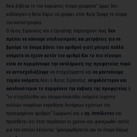
θεώ βιβλίω το του λυμεώνος όνομα γραφηναι” όμως δεν
ευδοκησεν η θεία Χάρις να γράφει στην Αγία Γραφή το όνομα
του καταστροφέα.
Ο άγιος Ειρηναίος και ο Ωριγένης παρατηρούν πως
δεν
πρέπει να κάνουμε υπολογισμούς και μετρήσεις για να
βρούμε το όνομα βάσει του αριθμού γιατί μπορεί πολλά
ονόματα να έχουν αυτόν τον αριθμό
.
Και το πιο σίγουρο
είναι να περιμένουμε την εκπλήρωση της προφητείας παρά
να αυτοσχεδιάζουμε
να στοχαζομαστε και
να μαντεύουμε
τυχαία ονόματα.
Λέει ο Άγιος Ειρηναίος.
ασφαλέστερον και
ακινδυνότερον το περιμένειν την έκβαση της προφητείας
ή
“το στοχάζεσθαι και απομαντεύεσθαι ονόματα τυχόντα
πολλών ονομάτων ευρεθήναι δυνάμεων εχόντων τον
προειρημένον αριθμόν”.Συμφωνεί και ο
αγ. Ιππόλυτος
και
προσθέτει ότι όταν περάσουν οι χρόνοι και φανερωθεί αυτός
για τον οποίον λέγονται “φανερωθησεται και το όνομα δήλως