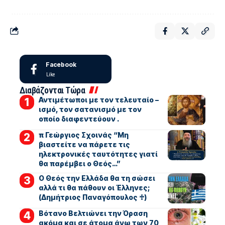
Facebook
Like
Διαβάζονται Τώρα
Αντιμέτωποι με τον τελευταίο –
ισμό, τον σατανισμό με τον
οποίο διαφεντεύουν .
π Γεώργιος Σχοινάς “Μη
βιαστείτε να πάρετε τις
ηλεκτρονικές ταυτότητες γιατί
θα παρέμβει ο Θεός…”
Ο Θεός την Ελλάδα θα τη σώσει
αλλά τι θα πάθουν οι Έλληνες;
(Δημήτριος Παναγόπουλος ♰)
Βότανο Βελτιώνει την Όραση
ακόμα και σε άτομα άνω των 70