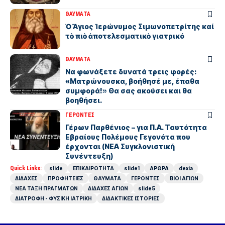
ΘΑΥΜΑΤΑ
Ὁ Ἅγιος Ἱερώνυμος Σιμωνοπετρίτης καί
τὸ πιὸ ἀποτελεσματικὸ γιατρικό
ΘΑΥΜΑΤΑ
Να φωνάξετε δυνατά τρεις φορές:
«Ματρώνουσκα, βοήθησέ με, έπαθα
συμφορά!» Θα σας ακούσει και θα
βοηθήσει.
ΓΕΡΟΝΤΕΣ
Γέρων Παρθένιος – για Π.Α. Ταυτότητα
Εβραίους Πολέμους Γεγονότα που
έρχονται (ΝΕΑ Συγκλονιστική
Συνέντευξη)
Quick Links:
slide
ΕΠΙΚΑΙΡΟΤΗΤΑ
slide1
ΑΡΘΡΑ
dexia
ΔΙΔΑΧΕΣ
ΠΡΟΦΗΤΕΙΕΣ
ΘΑΥΜΑΤΑ
ΓΕΡΟΝΤΕΣ
ΒΙΟΙ ΑΓΙΩΝ
ΝΕΑ ΤΑΞΗ ΠΡΑΓΜΑΤΩΝ
ΔΙΔΑΧΕΣ ΑΓΙΩΝ
slide5
ΔΙΑΤΡΟΦΗ - ΦΥΣΙΚΗ ΙΑΤΡΙΚΗ
ΔΙΔΑΚΤΙΚΕΣ ΙΣΤΟΡΙΕΣ