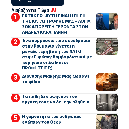
Like
Διαβάζονται Τώρα
ΕΚΤΑΚΤΟ- ΑΥΤΗ ΕΙΝΑΙ Η ΠΗΓΗ
ΤΗΣ ΚΑΤΑΣΤΡΟΦΗΣ ΜΑΣ – ΛΟΓΙΑ
ΣΟΚ ΑΓΙΟΡΕΙΤΗ ΓΕΡΟΝΤΑ ΣΤΟΝ
ΑΝΔΡΕΑ ΚΑΡΑΓΙΑΝΝΗ
Ένα κομμουνιστικό αεροδρόμιο
στην Ρουμανία γίνεται η
μεγαλύτερη βάση του ΝΑΤΟ
στην Ευρώπη: Βομβαρδιστικά με
πυρηνικά όπλα (και οι
ΠΡΟΦΗΤΕΙΕΣ;)
Διονύσης Μακρής: Μας ζώσανε
τα φίδια.
Τα πάθη δεν αφήνουν τον
εργάτη τους να δεί την αλήθεια..
Η γυμνότητα του ανθρώπου
ενώπιον του Θεού