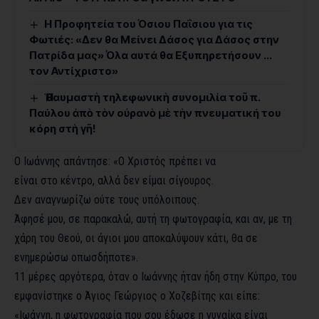
Η Προφητεία του Όσιου Παΐσιου για τις
Φωτιές: «Δεν θα Μείνει Δάσος για Δάσος στην
Πατρίδα μας» Όλα αυτά θα Εξυπηρετήσουν …
τον Αντίχριστο»
Ἡ θαυμαστὴ τηλεφωνικὴ συνομιλία τοῦ π.
Παύλου ἀπὸ τὸν οὐρανὸ μὲ τὴν πνευματική του
κόρη στὴ γῆ!
Ο Ιωάννης απάντησε: «Ο Χριστός πρέπει να
είναι στο κέντρο, αλλά δεν είμαι σίγουρος.
Δεν αναγνωρίζω ούτε τους υπόλοιπους.
Άφησέ μου, σε παρακαλώ, αυτή τη φωτογραφία, και αν, με τη
χάρη του Θεού, οι άγιοι μου αποκαλύψουν κάτι, θα σε
ενημερώσω οπωσδήποτε».
11 μέρες αργότερα, όταν ο Ιωάννης ήταν ήδη στην Κύπρο, του
εμφανίστηκε ο Άγιος Γεώργιος ο Χοζεβίτης και είπε:
«Ιωάννη, η φωτογραφία που σου έδωσε η γυναίκα είναι