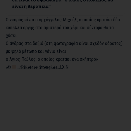
είναι η θεραπεία”
Ο νεαρός είναι ο αρχάγγελος Μιχαήλ, ο οποίος κρατάει δύο
κύπελλα οργής στο αριστερό του χέρι και σύντομα θα τα
χύσει.
Ο άνδρας στα δεξιά (στη φωτογραφία είναι σχεδόν αόρατος)
με ψηλό μέτωπο και γένια είναι
ο Άγιος Παύλος, ο οποίος κρατάει ένα σκήπτρο»
✍
….
𝕹𝖎𝖐𝖔𝖑𝖆𝖔𝖘 𝕯𝖗𝖔𝖚𝖌𝖐𝖆𝖘
…Ι.Χ.Ν