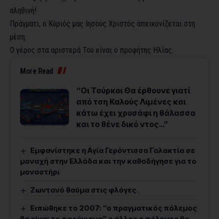
αληθινή!
Πράγματι, ο Κύριός μας Ιησούς Χριστός απεικονίζεται στη
μέση.
Ο γέρος στα αριστερά Του είναι ο προφήτης Ηλίας.
More Read
“Οι Τούρκοι Θα έρθουνε γιατί
από τση Καλούς Λιμένες και
κάτω έχει χρυσάφι η θάλασσα
και το θένε δικό ντος…”
Εμφανίστηκε η Αγία Γερόντισσα Γαλακτία σε
μοναχή στην Ελλάδα και την καθοδήγησε για το
μοναστήρι
Ζωντανό θαύμα στις φλόγες.
Eιπώθηκε το 2007: “ο πραγματικός πόλεμος
θα είναι το σφράγισμα” ο άλλος ο πόλεμος θα