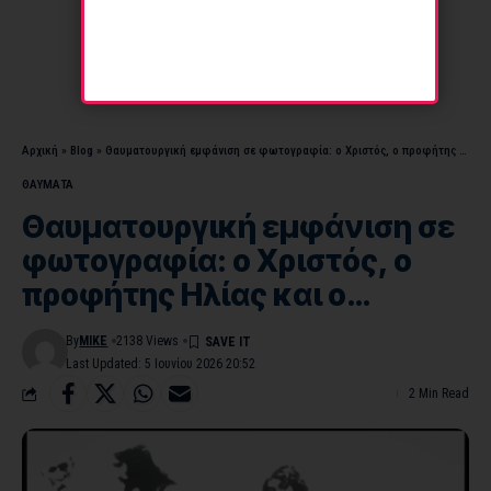
Αρχική
»
Blog
»
Θαυματουργική εμφάνιση σε φωτογραφία: ο Χριστός, ο προφήτης Ηλίας και ο…
ΘΑΥΜΑΤΑ
Θαυματουργική εμφάνιση σε
φωτογραφία: ο Χριστός, ο
προφήτης Ηλίας και ο…
By
MIKE
2138 Views
Last Updated: 5 Ιουνίου 2026 20:52
2 Min Read