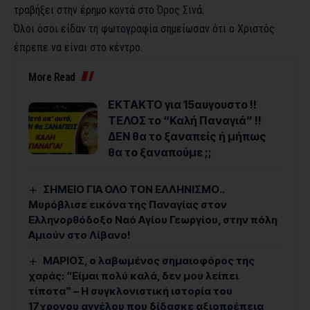
τραβήξει στην έρημο κοντά στο Όρος Σινά.
Όλοι όσοι είδαν τη φωτογραφία σημείωσαν ότι ο Χριστός
έπρεπε να είναι στο κέντρο.
More Read
ΕΚΤΑΚΤΟ για 15αυγουστο !!
ΤΕΛΟΣ το “Καλή Παναγιά” !!
ΔΕΝ θα το ξαναπείς ή μήπως
θα το ξαναπούμε ;;
ΣΗΜΕΙΟ ΓΙΑ ΟΛΟ ΤΟΝ ΕΛΛΗΝΙΣΜΟ..
Μυρόβλισε εικόνα της Παναγίας στον
Ελληνορθόδοξο Ναό Αγίου Γεωργίου, στην πόλη
Αμιούν στο Λίβανο!
ΜΑΡΙΟΣ, ο λαβωμένος σημαιοφόρος της
χαράς: “Είμαι πολύ καλά, δεν μου λείπει
τίποτα” – Η συγκλονιστική ιστορία του
17χρονου αγγέλου που δίδασκε αξιοπρέπεια