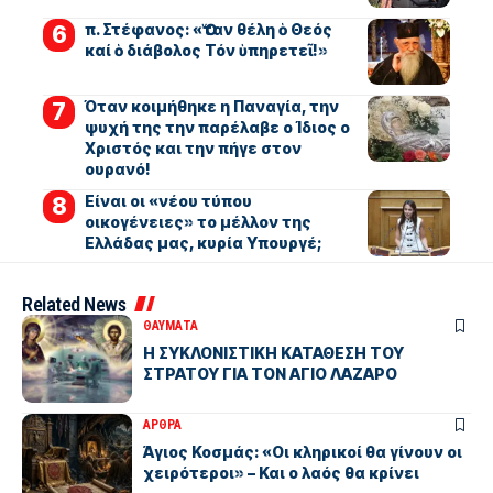
π. Στέφανος: «Ὅταν θέλη ὁ Θεός
καί ὁ διάβολος Τόν ὑπηρετεῖ!»
Όταν κοιμήθηκε η Παναγία, την
ψυχή της την παρέλαβε ο Ίδιος ο
Χριστός και την πήγε στον
ουρανό!
Είναι οι «νέου τύπου
οικογένειες» το μέλλον της
Ελλάδας μας, κυρία Υπουργέ;
Related News
ΘΑΥΜΑΤΑ
Η ΣΥΚΛΟΝΙΣΤΙΚΗ ΚΑΤΑΘΕΣΗ ΤΟΥ
ΣΤΡΑΤΟΥ ΓΙΑ ΤΟΝ ΑΓΙΟ ΛΑΖΑΡΟ
ΑΡΘΡΑ
Άγιος Κοσμάς: «Οι κληρικοί θα γίνουν οι
χειρότεροι» – Και ο λαός θα κρίνει