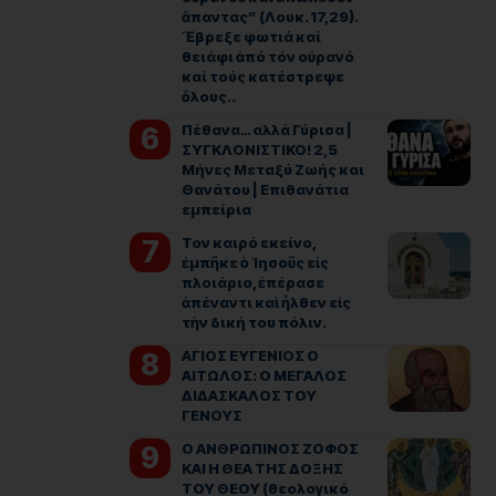
ἅπαντας” (Λουκ. 17,29).
Ἔβρεξε φωτιά καί
θειάφι ἀπό τόν οὐρανό
καί τούς κατέστρεψε
ὅλους..
Πέθανα… αλλά Γύρισα |
ΣΥΓΚΛΟΝΙΣΤΙΚΟ! 2,5
Μήνες Μεταξύ Ζωής και
Θανάτου | Επιθανάτια
εμπείρια
Τον καιρό εκείνο,
ἐμπῆκε ὁ ᾿Ιησοῦς εἰς
πλοιάριο, ἐπέρασε
ἀπέναντι καὶ ἦλθεν εἰς
τὴν δική του πόλιν.
ΑΓΙΟΣ ΕΥΓΕΝΙΟΣ Ο
ΑΙΤΩΛΟΣ: Ο ΜΕΓΑΛΟΣ
ΔΙΔΑΣΚΑΛΟΣ ΤΟΥ
ΓΕΝΟΥΣ
Ο ΑΝΘΡΩΠΙΝΟΣ ΖΟΦΟΣ
ΚΑΙ Η ΘΕΑ ΤΗΣ ΔΟΞΗΣ
ΤΟΥ ΘΕΟΥ (θεολογικό