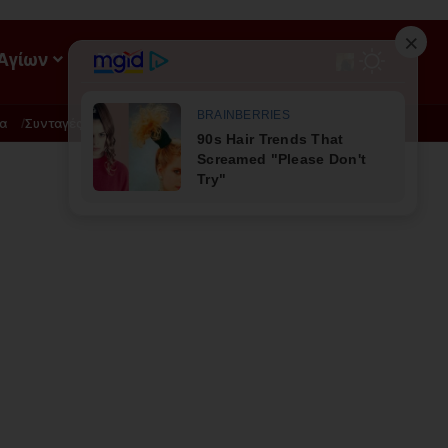
 Αγίων
ΡΟΗ
α
Συνταγές
Διατροφή - Φυσική Ιατρική