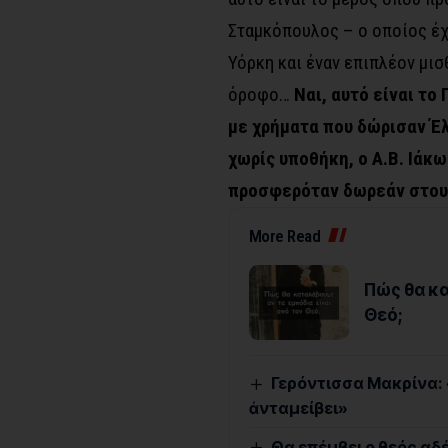
Σταμκόπουλος – ο οποίος έχ
Υόρκη και έναν επιπλέον μι
όροφο…
Ναι, αυτό είναι το
με χρήματα που δώρισαν Έλ
χωρίς υποθήκη, ο Α.Β. Ιάκ
προσφερόταν δωρεάν στους
More Read
Πώς θα κα
Θεό;
Γερόντισσα Μακρίνα: «
ἀνταμείβει»
Θα επέμβει ο θεός αδ