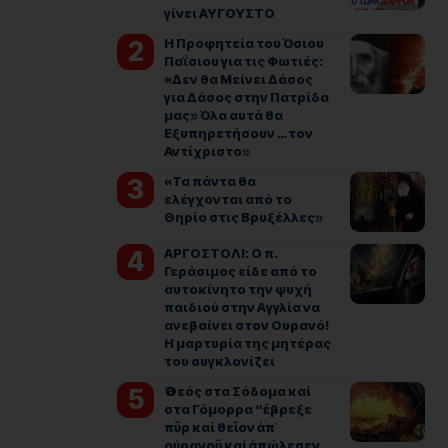
γίνει ΑΥΓΟΥΣΤΟ
Η Προφητεία του Όσιου
Παΐσιου για τις Φωτιές:
«Δεν θα Μείνει Δάσος
για Δάσος στην Πατρίδα
μας» Όλα αυτά θα
Εξυπηρετήσουν … τον
Αντίχριστο»
«Τα πάντα θα
ελέγχονται από το
Θηρίο στις Βρυξέλλες»
ΑΡΓΟΣΤΟΛΙ: Ο π.
Γεράσιμος είδε από το
αυτοκίνητο την ψυχή
παιδιού στην Αγγλία να
ανεβαίνει στον Ουρανό!
Η μαρτυρία της μητέρας
του συγκλονίζει
Ὁ Θεός στα Σόδομα καί
στα Γόμορρα “ἔβρεξε
πῦρ καί θεῖον ἀπ᾿
οὐρανοῦ καί ἀπώλεσεν