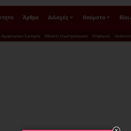
ότητα
Άρθρα
Διδαχές
Θαύματα
Βίοι
Αμαρτωλών Σωτηρία
Εθνικά \ Γεωστρατηγική
Επιβίωση
Ανέκδοτ