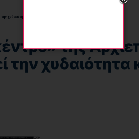
 την χυδαιότητα και την πορνογραφία.
κέντρο» της Αρχι
 την χυδαιότητα 