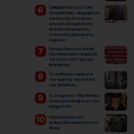
ΣΗΜΕΙΟ ΓΙΑ ΟΛΟ ΤΟΝ
ΕΛΛΗΝΙΣΜΟ.. Μυρόβλισε
εικόνα της Παναγίας
στον Ελληνορθόδοξο
Ναό Αγίου Γεωργίου,
στην πόλη Αμιούν στο
Λίβανο!
Πατήρ Ελπίδιος: ΚΑΘΕ
ΠΑΤΕΡΑΣ ΝΑ ΕΤΟΙΜΑΣΕΙ
ΤΟ ΣΠΙΤΙ ΤΟΥ ΓΙΑ ΟΣΑ
ΕΡΧΟΝΤΑΙ
Τα πάθη δεν αφήνουν
τον εργάτη τους να δεί
την αλήθεια..
π. Στέφανος: «Ὅταν θέλη ὁ
Θεός καί ὁ διάβολος Τόν
ὑπηρετεῖ!»
Η γυμνότητα του
ανθρώπου ενώπιον του
Θεού