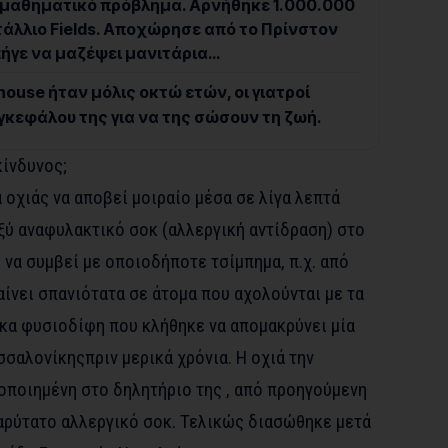
ο μαθηματικό πρόβλημα. Αρνήθηκε 1.000.000
ετάλλιο Fields. Αποχώρησε από το Πρίνστον
πήγε να μαζέψει μανιτάρια…
house ήταν μόλις οκτώ ετών, οι γιατροί
γκεφάλου της για να της σώσουν τη ζωή.
κίνδυνος;
οχιάς να αποβεί μοιραίο μέσα σε λίγα λεπτά
οξύ αναφυλακτικό σοκ (αλλεργική αντίδραση) στο
 να συμβεί με οποιοδήποτε τσίμπημα, π.χ. από
ίνει σπανιότατα σε άτομα που αχολούνται με τα
ίκα φυσιοδίφη που κλήθηκε να απομακρύνει μία
σσαλονίκηςπριν μερικά χρόνια. Η οχιά την
οποιημένη στο δηλητήριο της , από προηγούμενη
αρύτατο αλλεργικό σοκ. Τελικώς διασώθηκε μετά