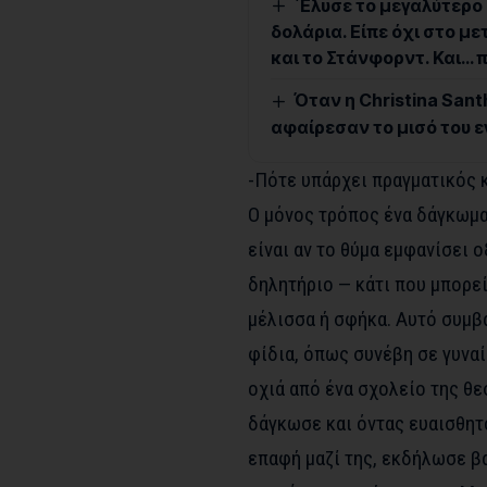
΄Ελυσε το μεγαλύτερ
δολάρια. Είπε όχι στο μ
και το Στάνφορντ. Και… 
Όταν η Christina Sant
αφαίρεσαν το μισό του ε
-Πότε υπάρχει πραγματικός 
Ο μόνος τρόπος ένα δάγκωμα 
είναι αν το θύμα εμφανίσει 
δηλητήριο — κάτι που μπορεί
μέλισσα ή σφήκα. Αυτό συμβα
φίδια, όπως συνέβη σε γυνα
οχιά από ένα σχολείο της θε
δάγκωσε και όντας ευαισθητ
επαφή μαζί της, εκδήλωσε β