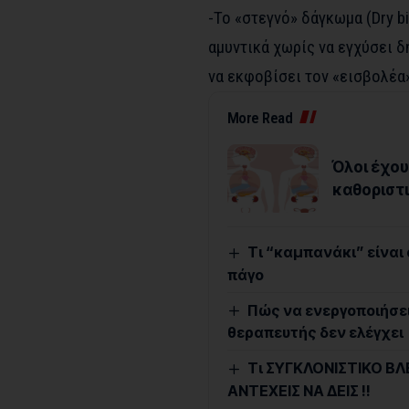
-Το «στεγνό» δάγκωμα (Dry b
αμυντικά χωρίς να εγχύσει δ
να εκφοβίσει τον «εισβολέα
More Read
Όλοι έχου
καθοριστι
Τι “καμπανάκι” είναι
πάγο
Πώς να ενεργοποιήσει
θεραπευτής δεν ελέγχει
Τι ΣΥΓΚΛΟΝΙΣΤΙΚΟ ΒΛ
ΑΝΤΕΧΕΙΣ ΝΑ ΔΕΙΣ !!