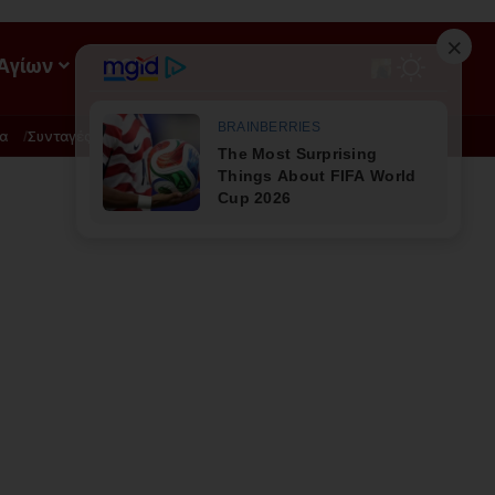
 Αγίων
ΡΟΗ
α
Συνταγές
Διατροφή - Φυσική Ιατρική