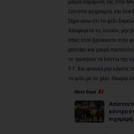
μακρά παραμονή της στην Μο
Συνιστώ ψυχραιμία, και όλα θ
Σημειώνω ότι το φίδι δαγκών
Αποφύγετε το, λοιπόν, μην β
οπές όταν βρίσκεστε στην φύ
μποτάκι και μακρύ παντελόνι
το τρυπήουν τα δόντια της οχ
Υ.Γ. Και φυσικά μην κάνετε 
το φίδι με το χέρι. Θεωρώ ό
More Read
Απίστευτο
κόντρα στ
σιχαμερή