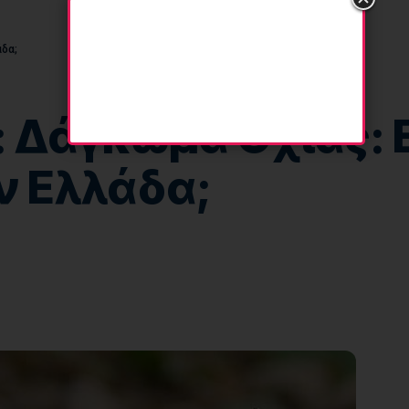
άδα;
 Δάγκωμα Οχιάς: 
ν Ελλάδα;