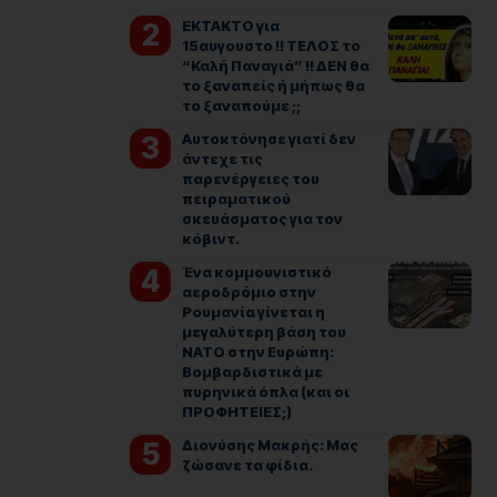
ΕΚΤΑΚΤΟ για
15αυγουστο !! ΤΕΛΟΣ το
“Καλή Παναγιά” !! ΔΕΝ θα
το ξαναπείς ή μήπως θα
το ξαναπούμε ;;
Αυτοκτόνησε γιατί δεν
άντεχε τις
παρενέργειες του
πειραματικού
σκευάσματος για τον
κόβιντ.
Ένα κομμουνιστικό
αεροδρόμιο στην
Ρουμανία γίνεται η
μεγαλύτερη βάση του
ΝΑΤΟ στην Ευρώπη:
Βομβαρδιστικά με
πυρηνικά όπλα (και οι
ΠΡΟΦΗΤΕΙΕΣ;)
Διονύσης Μακρής: Μας
ζώσανε τα φίδια.