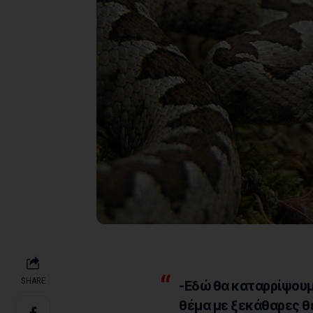
SHARE
-Εδώ θα καταρρίψουμ
θέμα με ξεκάθαρες θ