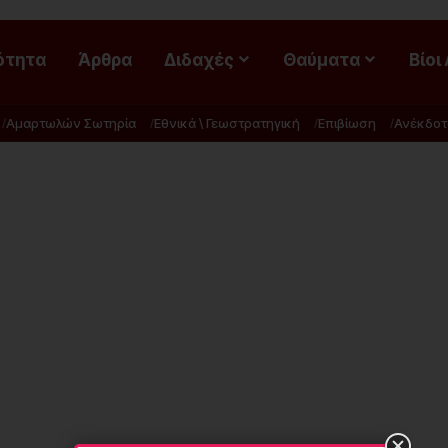
ότητα
Άρθρα
Διδαχές
Θαύματα
Βίοι
Αμαρτωλών Σωτηρία
Εθνικά \ Γεωστρατηγική
Επιβίωση
Ανέκδοτ