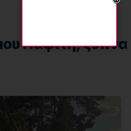
μου Παφίτη, ξύπνα