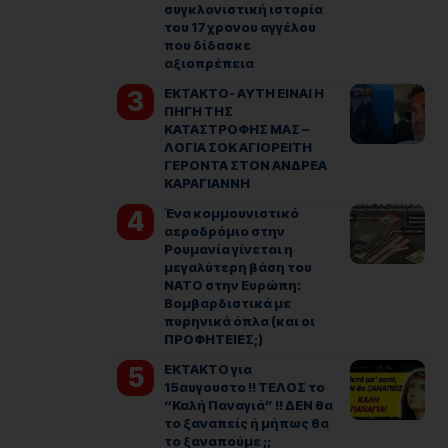
συγκλονιστική ιστορία
του 17χρονου αγγέλου
που δίδασκε
αξιοπρέπεια
ΕΚΤΑΚΤΟ- ΑΥΤΗ ΕΙΝΑΙ Η
ΠΗΓΗ ΤΗΣ
ΚΑΤΑΣΤΡΟΦΗΣ ΜΑΣ –
ΛΟΓΙΑ ΣΟΚ ΑΓΙΟΡΕΙΤΗ
ΓΕΡΟΝΤΑ ΣΤΟΝ ΑΝΔΡΕΑ
ΚΑΡΑΓΙΑΝΝΗ
Ένα κομμουνιστικό
αεροδρόμιο στην
Ρουμανία γίνεται η
μεγαλύτερη βάση του
ΝΑΤΟ στην Ευρώπη:
Βομβαρδιστικά με
πυρηνικά όπλα (και οι
ΠΡΟΦΗΤΕΙΕΣ;)
ΕΚΤΑΚΤΟ για
15αυγουστο !! ΤΕΛΟΣ το
“Καλή Παναγιά” !! ΔΕΝ θα
το ξαναπείς ή μήπως θα
το ξαναπούμε ;;