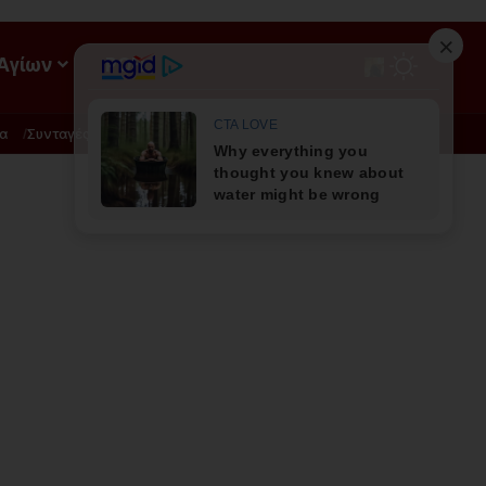
 Αγίων
ΡΟΗ
α
Συνταγές
Διατροφή - Φυσική Ιατρική