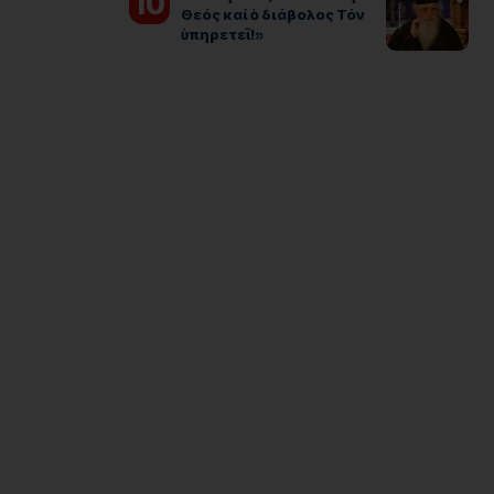
Θεός καί ὁ διάβολος Τόν
ὑπηρετεῖ!»