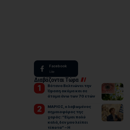
Facebook
Like
Διαβάζονται Τώρα
Βότανο Βελτιώνει την
Όραση ακόμα και σε
άτομα άνω των 70 ετών
ΜΑΡΙΟΣ, ο λαβωμένος
σημαιοφόρος της
χαράς: “Είμαι πολύ
καλά, δεν μου λείπει
τίποτα” – Η