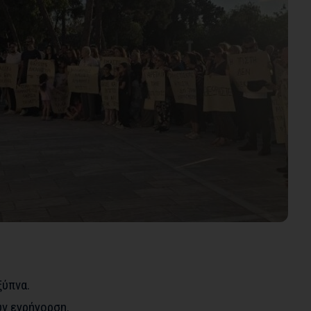
ξύπνα.
ύν εγρήγορση.