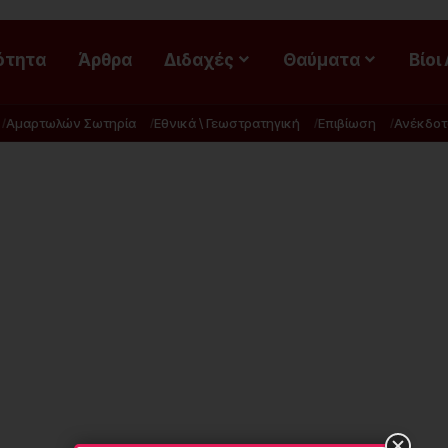
ότητα
Άρθρα
Διδαχές
Θαύματα
Βίοι
Αμαρτωλών Σωτηρία
Εθνικά \ Γεωστρατηγική
Επιβίωση
Ανέκδοτ