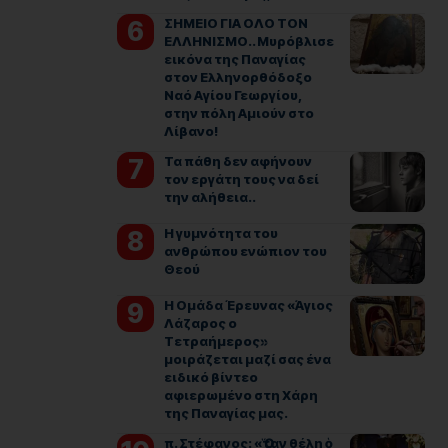
ΣΗΜΕΙΟ ΓΙΑ ΟΛΟ ΤΟΝ
ΕΛΛΗΝΙΣΜΟ.. Μυρόβλισε
εικόνα της Παναγίας
στον Ελληνορθόδοξο
Ναό Αγίου Γεωργίου,
στην πόλη Αμιούν στο
Λίβανο!
Τα πάθη δεν αφήνουν
τον εργάτη τους να δεί
την αλήθεια..
Η γυμνότητα του
ανθρώπου ενώπιον του
Θεού
Η Ομάδα Έρευνας «Άγιος
Λάζαρος ο
Τετραήμερος»
μοιράζεται μαζί σας ένα
ειδικό βίντεο
αφιερωμένο στη Χάρη
της Παναγίας μας.
π. Στέφανος: «Ὅταν θέλη ὁ