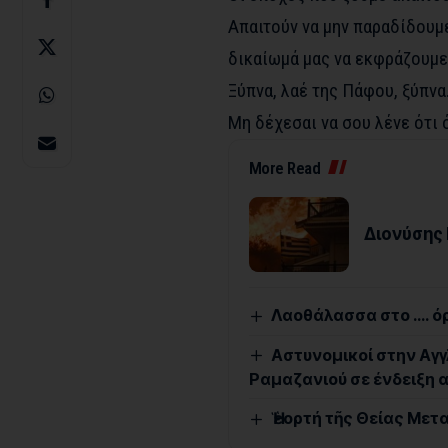
Απαιτούν να μην παραδίδουμε
δικαίωμά μας να εκφράζουμε
Ξύπνα, λαέ της Πάφου, ξύπνα
Μη δέχεσαι να σου λένε ότι 
More Read
Διονύσης 
Λαοθάλασσα στο …. ό
Αστυνομικοί στην Αγγ
Ραμαζανιού σε ένδειξη 
Ἡ ἑορτή τῆς Θείας Μ