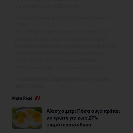
pic.twitter.com/HqEjStHwpM
— Tehran Times (@TehranTimes79)
June 7,
2026
The IRGC published footage of launches of
Iranian ballistic missiles toward the Israeli
Ramat David Airbase in response to the earlier
Israeli attack on the Southern Suburb of
Beirut.
#IRGC
#Iran
#Lebanon
#Beirut
#AlMayadeen
pic.twitter.com/9o7xJo2tL5
— Al Mayadeen English (@MayadeenEnglish)
June 7, 2026
More Read
Αλτσχάιμερ: Πόσα αυγά πρέπει
να τρώτε για έως 27%
μικρότερο κίνδυνο