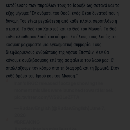
εκτόξευσης των πυραύλων τους το Ισραήλ ως σατανά και το
εξής μήνυμα: ”Εν ονόματι του Θεού, ενός Θεού δυνατού που η
δύναμη Του είναι μεγαλύτερη από κάθε πλοίο, αεροπλάνο ή
στρατό. Το Θεό του Χριστού και το Θεό του Μωυσή. Το Θεό
κάθε ελεύθερου λαού του κόσμου. Σε όλους τους λαούς του
κόσμου: μαχόμαστε μια εγκληματική συμμορία. Τους
διεφθαρμένους ανθρώπους της νήσου Επστάιν. Δεν θα
κάνουμε συμβιβασμούς επί της ασφάλεια του λαού μας. Θ’
απαλλάξουμε τον κόσμο από τη διαφορά και τη βρωμιά. Στον
ευθύ δρόμο του Ιησού και του Μωυσή..”
Iran's IRGC released footage showing the
moment missiles were launched toward Israel.
pic.twitter.com/W590LeZFTA
— Rudaw English (@RudawEnglish)
June 7,
2026
#BREAKING
Another Iranian missile strike