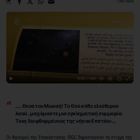
1 Min Read
….. Θεού του Μωυσή! Το Θεό κάθε ελεύθερου
λαού.. μαχόμαστε μια εγκληματική συμμορία.
Τους διεφθαρμένους της νήσου Επστάιν….
Οι Φρουροί της Επανάστασης ΙRGC δημοσίευσαν τη στιγμή της