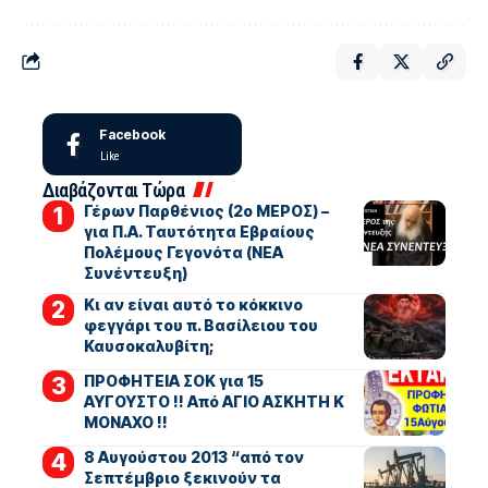
Facebook
Like
Διαβάζονται Τώρα
Γέρων Παρθένιος (2ο ΜΕΡΟΣ) –
για Π.Α. Ταυτότητα Εβραίους
Πολέμους Γεγονότα (ΝΕΑ
Συνέντευξη)
Κι αν είναι αυτό το κόκκινο
φεγγάρι του π. Βασίλειου του
Καυσοκαλυβίτη;
ΠΡΟΦΗΤΕΙΑ ΣΟΚ για 15
ΑΥΓΟΥΣΤΟ !! Από ΑΓΙΟ ΑΣΚΗΤΗ Κ
ΜΟΝΑΧΟ !!
8 Αυγούστου 2013 “από τον
Σεπτέμβριο ξεκινούν τα