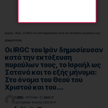
Αρχική
»
Blog
»
Οι ΙRGC του Ιράν δημοσίευσαν κατά την εκτόξευση πυραύλων τους, το Ισραήλ ως Σατανά και το εξής μήνυμα: Στο όνομα του Θεού του Χριστού και του….
ΕΠΙΚΑΙΡΟΤΗΤΑ
Οι ΙRGC του Ιράν δημοσίευσαν
κατά την εκτόξευση
πυραύλων τους, το Ισραήλ ως
Σατανά και το εξής μήνυμα:
Στο όνομα του Θεού του
Χριστού και του….
By
MIKE
159 Views
Last Updated: 8 Ιουνίου 2026 06:41