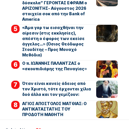
δύσκολα” ΓΕΡΟΝΤΑΣ ΕΦΡΑΙΜ ο
ΑΡΙΖΟΝΙΤΗΣ- Αύγουστος 2026
στοιχεία σοκ από την Bank of
America
«Άμα γαρ τω εισαχθήναι την
αίρεσιν (στις εκκλησίες),
απέστη ο έφορος των εκείσε
άγγελος…» (Όσιος Θεόδωρος
Στουδίτης – Προς Μοναχό
Μεθόδιο)
Ο π. ΙΩΆΝΝΗΣ ΠΑΛΑΝΤΖΑΣ ο
«σκουπιδιάρης της Παναγίας»
Όταν είναι κανείς άδειος από
τον Χριστό, τότε έρχονται χίλια
δυό άλλα και τον γεμίζουν:
ΑΓΙΟΣ ΑΠΟΣΤΟΛΟΣ ΜΑΤΘΙΑΣ: Ο
ΑΝΤΙΚΑΤΑΣΤΑΤΗΣ ΤΟΥ
ΠΡΟΔΟΤΗ ΜΑΘΗΤΗ