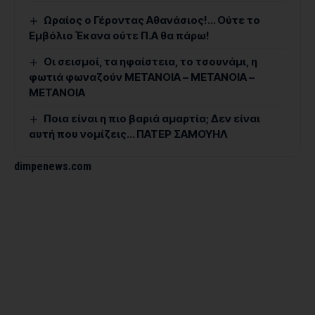
Ωραίος ο Γέροντας Αθανάσιος!… Ούτε το
Εμβόλιο Έκανα ούτε Π.Α θα πάρω!
Οι σεισμοί, τα ηφαίστεια, το τσουνάμι, η
φωτιά φωναζούν ΜΕΤΑΝΟΙΑ – ΜΕΤΑΝΟΙΑ –
ΜΕΤΑΝΟΙΑ
Ποια είναι η πιο βαριά αμαρτία; Δεν είναι
αυτή που νομίζεις… ΠΑΤΕΡ ΣΑΜΟΥΗΛ
dimpenews.com