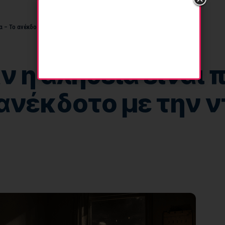
μα – Το ανέκδοτο με την ντουλάπα
 η αλήθεια είναι π
 ανέκδοτο με την 