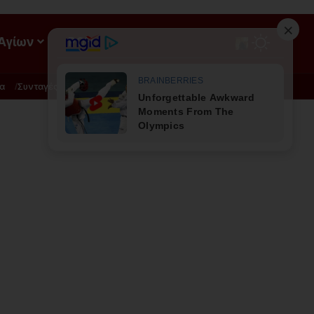
 Αγίων
ΡΟΗ
α
Συνταγές
Διατροφή - Φυσική Ιατρική