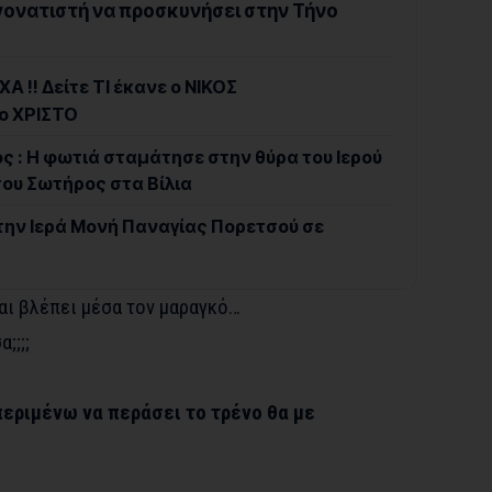
γονατιστή να προσκυνήσει στην Τήνο
Α !! Δείτε ΤΙ έκανε ο ΝΙΚΟΣ
ο ΧΡΙΣΤΟ
ς : Η φωτιά σταμάτησε στην θύρα του Ιερού
υ Σωτήρος στα Βίλια
την Ιερά Μονή Παναγίας Πορετσού σε
και βλέπει μέσα τον μαραγκό…
;;;;
περιμένω να περάσει το τρένο θα με