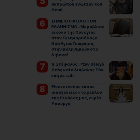
ανθρώπου ενώπιον του
Θεού
ΣΗΜΕΙΟ ΓΙΑ ΟΛΟ ΤΟΝ
ΕΛΛΗΝΙΣΜΟ.. Μυρόβλισε
εικόνα της Παναγίας
στον Ελληνορθόδοξο
Ναό Αγίου Γεωργίου,
στην πόλη Αμιούν στο
Λίβανο!
π. Στέφανος: «Ὅταν θέλη ὁ
Θεός καί ὁ διάβολος Τόν
ὑπηρετεῖ!»
Είναι οι «νέου τύπου
οικογένειες» το μέλλον
της Ελλάδας μας, κυρία
Υπουργέ;