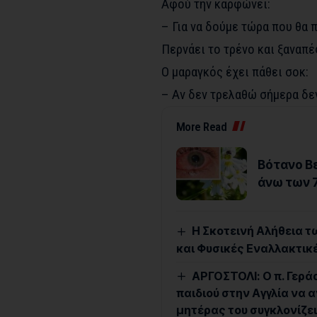
Αφού την καρφώνει:
– Για να δούμε τώρα που θα π
Περνάει το τρένο και ξαναπέ
Ο μαραγκός έχει πάθει σοκ:
– Αν δεν τρελαθώ σήμερα δε
More Read
Βότανο Βε
άνω των 
Η Σκοτεινή Αλήθεια τ
και Φυσικές Εναλλακτικ
ΑΡΓΟΣΤΟΛΙ: Ο π. Γερά
παιδιού στην Αγγλία να 
μητέρας του συγκλονίζει