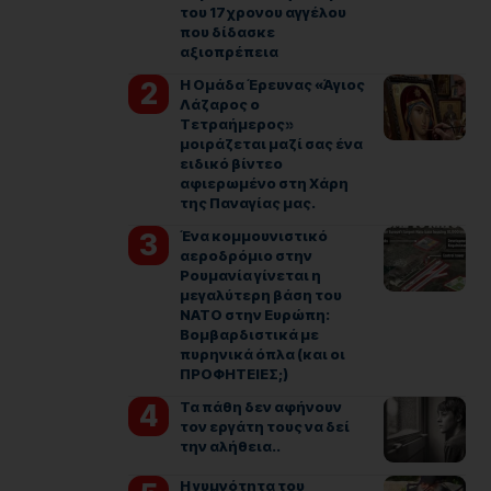
του 17χρονου αγγέλου
που δίδασκε
αξιοπρέπεια
Η Ομάδα Έρευνας «Άγιος
Λάζαρος ο
Τετραήμερος»
μοιράζεται μαζί σας ένα
ειδικό βίντεο
αφιερωμένο στη Χάρη
της Παναγίας μας.
Ένα κομμουνιστικό
αεροδρόμιο στην
Ρουμανία γίνεται η
μεγαλύτερη βάση του
ΝΑΤΟ στην Ευρώπη:
Βομβαρδιστικά με
πυρηνικά όπλα (και οι
ΠΡΟΦΗΤΕΙΕΣ;)
Τα πάθη δεν αφήνουν
τον εργάτη τους να δεί
την αλήθεια..
Η γυμνότητα του