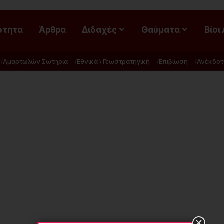
ότητα
Άρθρα
Διδαχές
Θαύματα
Βίοι
Αμαρτωλών Σωτηρία
Εθνικά \ Γεωστρατηγική
Επιβίωση
Ανέκδοτ