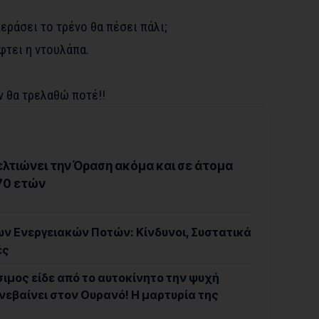
εράσει το τρένο θα πέσει πάλι;
φτει η ντουλάπα.
ν θα τρελαθώ ποτέ!!
λτιώνει την Όραση ακόμα και σε άτομα
70 ετών
ων Ενεργειακών Ποτών: Κίνδυνοι, Συστατικά
ές
σιμος είδε από το αυτοκίνητο την ψυχή
ανεβαίνει στον Ουρανό! Η μαρτυρία της