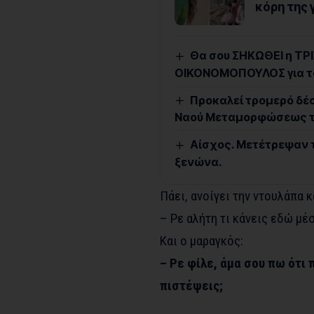
κόρη της 
Θα σου ΣΗΚΩΘΕΙ η ΤΡΙΧ
ΟΙΚΟΝΟΜΟΠΟΥΛΟΣ για τ
Προκαλεί τρομερό δέο
Ναού Μεταμορφώσεως το
Αίσχος. Μετέτρεψαν 
ξενώνα.
Πάει, ανοίγει την ντουλάπα 
– Ρε αλήτη τι κάνεις εδώ μέσα
Και ο μαραγκός:
– Ρε φίλε, άμα σου πω ότι 
πιστέψεις;