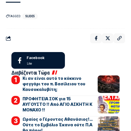
TAGGED:
SLIDE5
Facebook
Like
Διαβάζονται Τώρα
Κι αν είναι αυτό το κόκκινο
φεγγάρι του π. Βασίλειου του
Καυσοκαλυβίτη;
ΠΡΟΦΗΤΕΙΑ ΣΟΚ για 15
ΑΥΓΟΥΣΤΟ !! Από ΑΓΙΟ ΑΣΚΗΤΗ Κ
ΜΟΝΑΧΟ !!
Ωραίος ο Γέροντας Αθανάσιος!…
Ούτε το Εμβόλιο Έκανα ούτε Π.Α
θα πάρω!