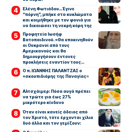
Ελένη Φωτιάδου…Έγινε
“πόρνη”, μπήκε στα κυκλώματα
και κοιμήθηκε με τον φονιά για
να δικαιώσει τη νεκρή κόρη της
Προφητεία Ιωσήφ
Βατοπαιδινού. «Θα υποκινηθούν
οι Ουκρανοί από τους
Αμερικανούς και θα
δημιουργήσουν έντονες
προκλήσεις εναντίον τους…
Ο π. ΙΩΆΝΝΗΣ ΠΑΛΑΝΤΖΑΣ ο
«σκουπιδιάρης της Παναγίας»
Αλτσχάιμερ: Πόσα αυγά πρέπει
να τρώτε για έως 27%
μικρότερο κίνδυνο
Όταν είναι κανείς άδειος από
τον Χριστό, τότε έρχονται χίλια
δυό άλλα και τον γεμίζουν: