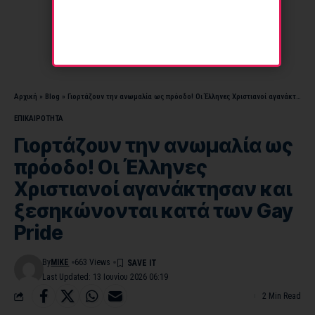
Αρχική
»
Blog
»
Γιορτάζουν την ανωμαλία ως πρόοδο! Οι Έλληνες Χριστιανοί αγανάκτησαν και ξεσηκώνονται κατά των Gay Pride
ΕΠΙΚΑΙΡΟΤΗΤΑ
Γιορτάζουν την ανωμαλία ως
πρόοδο! Οι Έλληνες
Χριστιανοί αγανάκτησαν και
ξεσηκώνονται κατά των Gay
Pride
By
MIKE
663 Views
Last Updated: 13 Ιουνίου 2026 06:19
2 Min Read