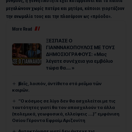
ρυθμούς, η γεννητικότητα έχει καταρρεύσει και τα παιδιά
μεγαλώνουν χωρίς πατέρα και μητέρα, κάποιοι γιορτάζουν
την ανωμαλία τους και την πλασάρουν ως «πρόοδο».
More Read
ΞΕΣΠΑΣΕ Ο
ΓΙΑΝΝΝΑΚΟΠΟΥΛΟΣ ΜΕ ΤΟΥΣ
ΔΗΜΟΣΙΟΓΡΑΦΟΥΣ: «Μας
λέγατε συνέχεια για εμβόλιο
τώρα θα…. »
Ἐμεῖς, λοιπόν, ἀντίθετα στό ρεῦμα τῶν
καιρῶν.
“Ο κόσμος σε λίγο δεν θα ασχολείται με τις
ταυτότητες γιατί θα τον απασχολούν τα άλλα
(πολεμικά, γεωφυσικά, ελλείψεις ….)” εμφάνιση
Οσίου Γέροντα Εφραίμ Αριζονίτη
Αυτοκτόνησε γιατί δεν άντεχε τις