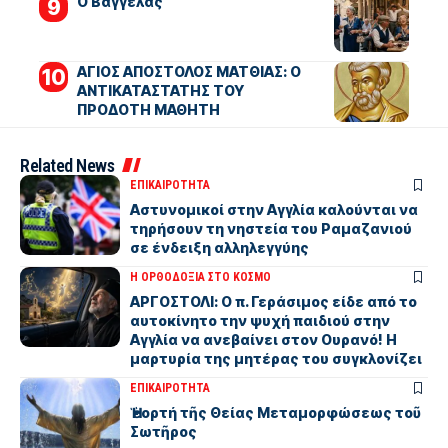
Ο Βαγγέλας
ΑΓΙΟΣ ΑΠΟΣΤΟΛΟΣ ΜΑΤΘΙΑΣ: Ο
ΑΝΤΙΚΑΤΑΣΤΑΤΗΣ ΤΟΥ
ΠΡΟΔΟΤΗ ΜΑΘΗΤΗ
Related News
ΕΠΙΚΑΙΡΟΤΗΤΑ
Αστυνομικοί στην Αγγλία καλούνται να
τηρήσουν τη νηστεία του Ραμαζανιού
σε ένδειξη αλληλεγγύης
Η ΟΡΘΟΔΟΞΙΑ ΣΤΟ ΚΟΣΜΟ
ΑΡΓΟΣΤΟΛΙ: Ο π. Γεράσιμος είδε από το
αυτοκίνητο την ψυχή παιδιού στην
Αγγλία να ανεβαίνει στον Ουρανό! Η
μαρτυρία της μητέρας του συγκλονίζει
ΕΠΙΚΑΙΡΟΤΗΤΑ
Ἡ ἑορτή τῆς Θείας Μεταμορφώσεως τοῦ
Σωτῆρος