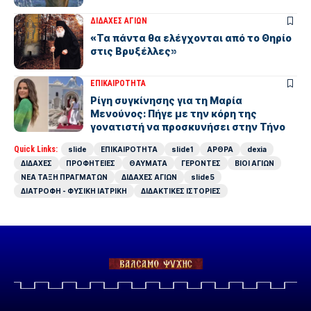
ΔΙΔΑΧΕΣ ΑΓΙΩΝ
«Τα πάντα θα ελέγχονται από το Θηρίο
στις Βρυξέλλες»
ΕΠΙΚΑΙΡΟΤΗΤΑ
Ρίγη συγκίνησης για τη Μαρία
Μενούνος: Πήγε με την κόρη της
γονατιστή να προσκυνήσει στην Τήνο
Quick Links:
slide
ΕΠΙΚΑΙΡΟΤΗΤΑ
slide1
ΑΡΘΡΑ
dexia
ΔΙΔΑΧΕΣ
ΠΡΟΦΗΤΕΙΕΣ
ΘΑΥΜΑΤΑ
ΓΕΡΟΝΤΕΣ
ΒΙΟΙ ΑΓΙΩΝ
ΝΕΑ ΤΑΞΗ ΠΡΑΓΜΑΤΩΝ
ΔΙΔΑΧΕΣ ΑΓΙΩΝ
slide5
ΔΙΑΤΡΟΦΗ - ΦΥΣΙΚΗ ΙΑΤΡΙΚΗ
ΔΙΔΑΚΤΙΚΕΣ ΙΣΤΟΡΙΕΣ