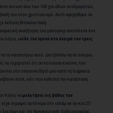
πιον κοινού άνω των 100 χιλιάδων συνδρομητών,
βασή του στον χριστιανισμό. Αυτό αφηγήθηκε σε
την έκδοση
Britannia Daily
.
ευματική αναζήτηση του μπλόγκερ αποτέλεσε ένα
ου λόγια,
«είδε τον Ιησού στα όνειρά του τρεις
 να το κατανοήσω αυτό. Δεν βλέπω ποτέ όνειρα»,
ίς να ισχυριστεί ότι αν κοιτούσα εικόνες του
ύονται στο υποσυνείδητό μου κατά τη διάρκεια
νέβαινε ποτέ, κάτι που καθιστά την κατάσταση
ον Κίεος να
μελετήσει εις βάθος τον
ό είχε στραφεί αυτόνομα στο ισλάμ σε ηλικία 25
 δικτύων και της θρησκευτικής βιβλιογραφίας,