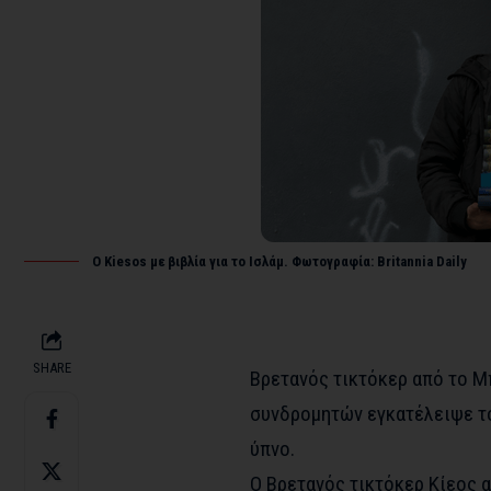
Ο Kiesos με βιβλία για το Ισλάμ. Φωτογραφία: Britannia Daily
SHARE
Βρετανός τικτόκερ από το Μ
συνδρομητών εγκατέλειψε το
ύπνο.
Ο Βρετανός τικτόκερ Κίεος α