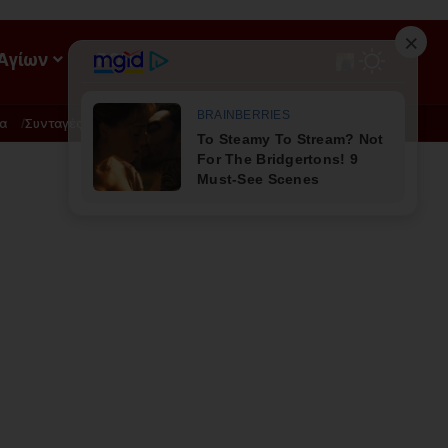
 Αγίων
ΡΟΗ
α
Συνταγές
Διατροφή - Φυσική Ιατρική