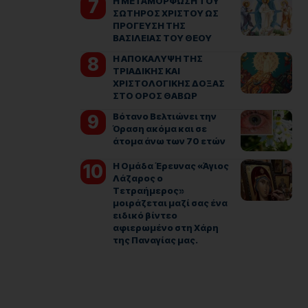
Η ΜΕΤΑΜΟΡΦΩΣΗ ΤΟΥ
ΣΩΤΗΡΟΣ ΧΡΙΣΤΟΥ ΩΣ
ΠΡΟΓΕΥΣΗ ΤΗΣ
ΒΑΣΙΛΕΙΑΣ ΤΟΥ ΘΕΟΥ
Η ΑΠΟΚΑΛΥΨΗ ΤΗΣ
ΤΡΙΑΔΙΚΗΣ ΚΑΙ
ΧΡΙΣΤΟΛΟΓΙΚΗΣ ΔΟΞΑΣ
ΣΤΟ ΟΡΟΣ ΘΑΒΩΡ
Βότανο Βελτιώνει την
Όραση ακόμα και σε
άτομα άνω των 70 ετών
Η Ομάδα Έρευνας «Άγιος
Λάζαρος ο
Τετραήμερος»
μοιράζεται μαζί σας ένα
ειδικό βίντεο
αφιερωμένο στη Χάρη
της Παναγίας μας.