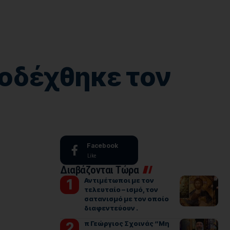
ποδέχθηκε τον
Facebook
Like
Διαβάζονται Τώρα
Αντιμέτωποι με τον
τελευταίο – ισμό, τον
σατανισμό με τον οποίο
διαφεντεύουν .
π Γεώργιος Σχοινάς “Μη