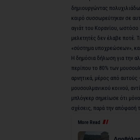
δημιουργώντας πολυχιλιάδων
καιρό συσσωρεύτηκαν σε αυτό
αγιάτ του Κορανίου, ωστόσο
μελετητές δεν έλαβε ποτέ. Τ
«σύστημα υποχρεώσεων», και
Η δημόσια δήλωση για την α
περίπου το 80% των μουσου
αρνητικά, μέρος από αυτούς 
μουσουλμανικού κοινού, αντί
μπλόγκερ σημείωσε ότι μόνο
σχέσεις, παρά την απόφασή τ
More Read
Λαοθάλασ