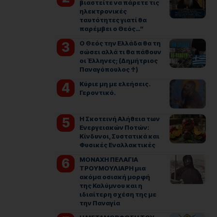
βιαστείτε να πάρετε τις
ηλεκτρονικές
ταυτότητες γιατί θα
παρέμβει ο Θεός…”
Ο Θεός την Ελλάδα θα τη
σώσει αλλά τι θα πάθουν
οι Έλληνες; (Δημήτριος
Παναγόπουλος ♰)
Kύριε μη με ελεήσεις.
Γεροντικό.
Η Σκοτεινή Αλήθεια των
Ενεργειακών Ποτών:
Κίνδυνοι, Συστατικά και
Φυσικές Εναλλακτικές
ΜΟΝΑΧΗ ΠΕΛΑΓΙΑ
ΤΡΟΥΜΟΥΛΙΑΡΗ μια
ακόμα οσιακή μορφή
της Καλύμνου και η
ιδιαίτερη σχέση της με
την Παναγία