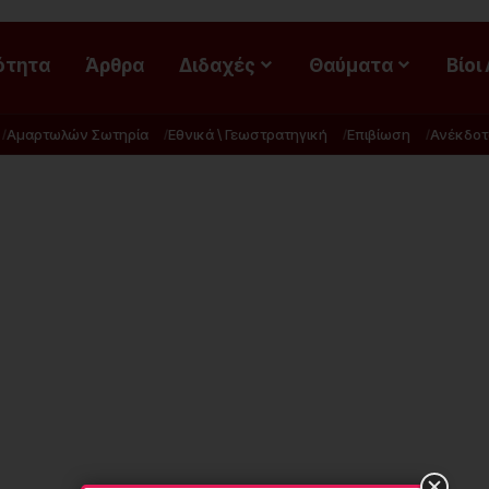
ότητα
Άρθρα
Διδαχές
Θαύματα
Βίοι
Αμαρτωλών Σωτηρία
Εθνικά \ Γεωστρατηγική
Επιβίωση
Ανέκδοτ