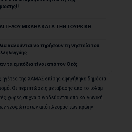
φωσης!!
ΑΓΓΕΛΟΥ ΜΙΧΑΗΛ ΚΑΤΑ ΤΗΝ ΤΟΥΡΚΙΚΗ
λία καλούνται να τηρήσουν τη νηστεία του
αλληλεγγύης
ν τα εμπόδια είναι από τον Θεό;
υς ηγέτες της ΧΑΜΑΣ επίσης
αφηγήθηκε
δημόσια
ισμό. Οι περιπτώσεις μετάβασης από το ισλάμ
ικές χώρες συχνά συνοδεύονται από κοινωνική
 των νεοφώτιστων από πλευράς των πρώην