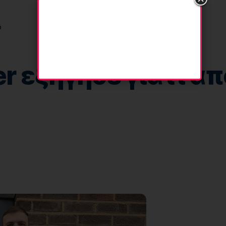
ό
er εξήγησε γιατί α