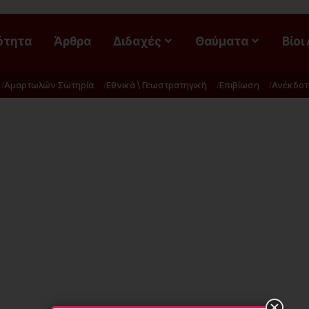
ότητα
Άρθρα
Διδαχές
Θαύματα
Βίοι
Αμαρτωλών Σωτηρία
Εθνικά \ Γεωστρατηγική
Επιβίωση
Ανέκδοτ