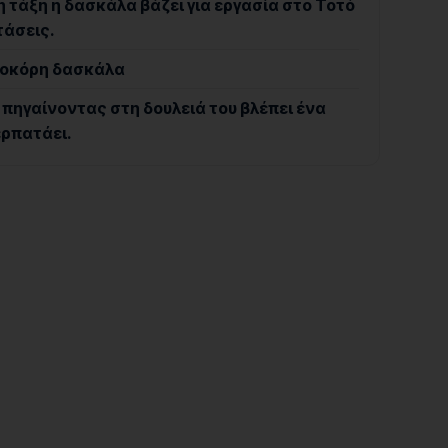
 τάξη η δασκάλα βάζει για εργασία στο Τοτό
τάσεις.
τοκόρη δασκάλα
 πηγαίνοντας στη δουλειά του βλέπει ένα
ρπατάει.