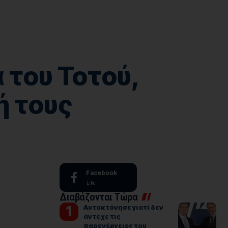
 του Τοτού,
ή τους
Facebook
Like
Διαβάζονται Τώρα
Αυτοκτόνησε γιατί δεν
άντεχε τις
παρενέργειες του