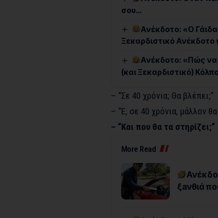
σου…
Ανέκδοτο: «Ο Γάιδ
Ξεκαρδιστικό Ανέκδοτο 
Ανέκδοτο: «Πώς να 
(και Ξεκαρδιστικό) Κόλπο
– “Σε 40 χρόνια; Θα βλέπει;”
– “Ε, σε 40 χρόνια, μάλλον θα
– “Και που θα τα στηρίζει;”
More Read
Ανέκδο
ξaνθιά πο