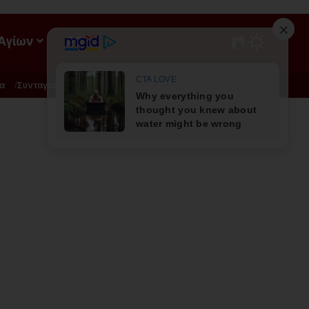
 Αγίων
ΡΟΗ
α
Συνταγές
Διατροφή - Φυσική Ιατρική