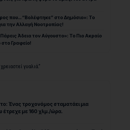
αρος που… “Βολέφτηκε” στο Δημόσιο»: Το
για την Αλλαγή Νοοτροπίας!
Πάρεις Άδεια τον Αύγουστο»: Το Πιο Ακραίο
 στο Γραφείο!
 χρειαστεί γυαλιά.”
το: Ένας τροχονόμος σταματάει μια
υ έτρεχε με 160 χλμ./ώρα.