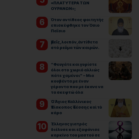
«ΠΛΑΤΥΤΕΡΑ ΤΩΝ
ΟΥΡΑΝΩΝ»;
Όταν αντίθεος φοιτητής
επισκέφθηκε τον Όσιο
Παΐσιο
Ἐμεῖς, λοιπόν, ἀντίθετα
στό ρεῦμα τῶν καιρῶν.
“Φευγάτε και γυρίστε
όλοι στο χωριό αλλιώς
πάτε χαμένοι” – Μια
κουβέντα με έναν
γέροντα που με έκανε να
τα σκεφτώ όλα
Ὁ Ἅγιος Καλλίνικος
Ἐπίσκοπος Ἐδέσσης καὶ τὸ
κάρο
Έλληνας γιατρός
διέλυσε και εξαφάνισε
καρκίνο του μαστού σε