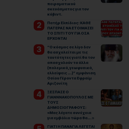
πειραματικού
σκευάσματος για τον
κόβιντ.
Πατήρ Ελπίδιος: ΚΑΘΕ
ΠΑΤΕΡΑΣ ΝΑ ΕΤΟΙΜΑΣΕΙ
ΤΟ ΣΠΙΤΙ ΤΟΥ ΓΙΑ ΟΣΑ
ΕΡΧΟΝΤΑΙ
“Ο κόσμος σε λίγο δεν
θα ασχολείται με τις
ταυτότητες γιατί θα τον
απασχολούν τα άλλα
(πολεμικά, γεωφυσικά,
ελλείψεις ….)” εμφάνιση
Οσίου Γέροντα Εφραίμ
Αριζονίτη
ΞΕΣΠΑΣΕ Ο
ΓΙΑΝΝΝΑΚΟΠΟΥΛΟΣ ΜΕ
ΤΟΥΣ
ΔΗΜΟΣΙΟΓΡΑΦΟΥΣ:
«Μας λέγατε συνέχεια
για εμβόλιο τώρα θα…. »
ΓΙΑΤΙ Η ΠΑΝΑΓΙΑ ΛΕΓΕΤΑΙ