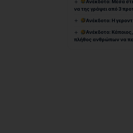
Ανέκδοτο: Μέσα στη
να της γράψει από 3 προ
Ανέκδοτο: Η γερον
Ανέκδοτο: Κάποιος,
πλήθος ανθρώπων να πε