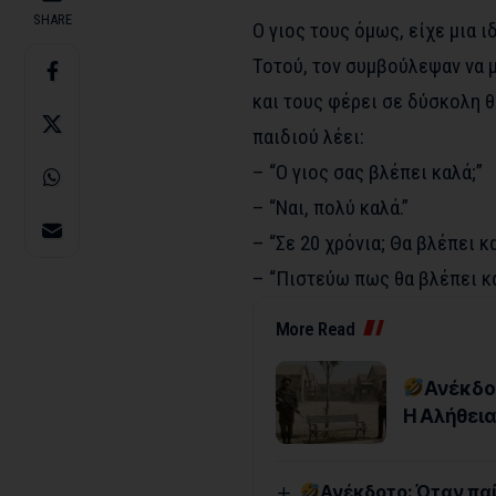
SHARE
Ο γιος τους όμως, είχε μια ι
Τοτού, τον συμβούλεψαν να μ
και τους φέρει σε δύσκολη 
παιδιού λέει:
– “Ο γιος σας βλέπει καλά;”
– “Ναι, πολύ καλά.”
– “Σε 20 χρόνια; Θα βλέπει κ
– “Πιστεύω πως θα βλέπει κα
More Read
Ανέκδοτ
Η Αλήθεια
Ανέκδοτο: Όταν παί