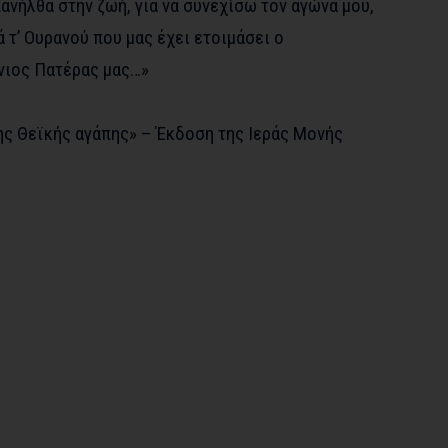
πανήλθα στην ζωή, για να συνεχίσω τον αγώνα μου,
 τ’ Ουρανού που μας έχει ετοιμάσει ο
νιος Πατέρας μας…»
της Θεϊκής αγάπης» – Έκδοση της Ιεράς Μονής