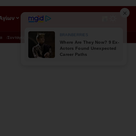
 Αγίων
ΡΟΗ
α
Συνταγές
Διατροφή - Φυσική Ιατρική