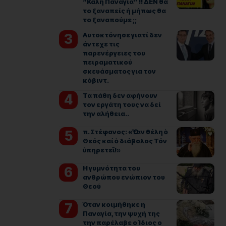
“Καλή Παναγιά” !! ΔΕΝ θα
το ξαναπείς ή μήπως θα
το ξαναπούμε ;;
Αυτοκτόνησε γιατί δεν
άντεχε τις
παρενέργειες του
πειραματικού
σκευάσματος για τον
κόβιντ.
Τα πάθη δεν αφήνουν
τον εργάτη τους να δεί
την αλήθεια..
π. Στέφανος: «Ὅταν θέλη ὁ
Θεός καί ὁ διάβολος Τόν
ὑπηρετεῖ!»
Η γυμνότητα του
ανθρώπου ενώπιον του
Θεού
Όταν κοιμήθηκε η
Παναγία, την ψυχή της
την παρέλαβε ο Ίδιος ο