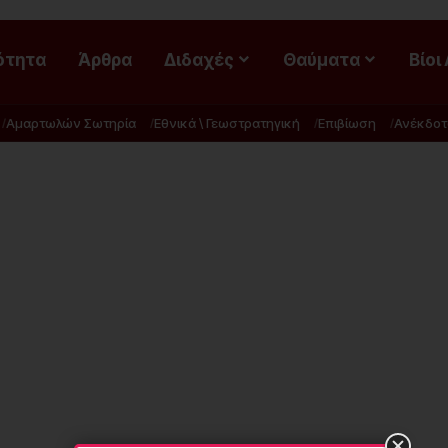
ότητα
Άρθρα
Διδαχές
Θαύματα
Βίοι
Αμαρτωλών Σωτηρία
Εθνικά \ Γεωστρατηγική
Επιβίωση
Ανέκδοτ