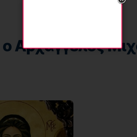
 ο Αρχάγγελος Μι