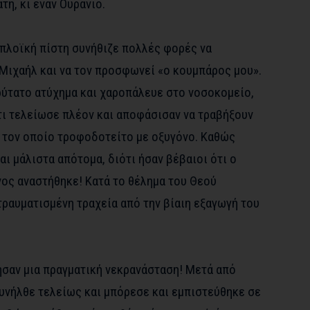
τη, κι έναν Ουράνιο.
απλοϊκή πίστη συνήθιζε πολλές φορές να
Μιχαήλ και να τον προσφωνεί «ο κουμπάρος μου».
ύτατο ατύχημα και χαροπάλευε στο νοσοκομείο,
ότι τελείωσε πλέον και αποφάσισαν να τραβήξουν
 τον οποίο τροφοδοτείτο με οξυγόνο. Καθώς
ι μάλιστα απότομα, διότι ήσαν βέβαιοι ότι ο
νος αναστήθηκε! Κατά το θέλημα του Θεού
τραυματισμένη τραχεία από την βίαιη εξαγωγή του
ησαν μια πραγματική νεκρανάσταση! Μετά από
υνήλθε τελείως και μπόρεσε και εμπιστεύθηκε σε