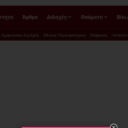
ότητα
Άρθρα
Διδαχές
Θαύματα
Βίοι
Αμαρτωλών Σωτηρία
Εθνικά \ Γεωστρατηγική
Επιβίωση
Ανέκδοτ