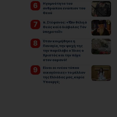
Η γυμνότητα του
ανθρώπου ενώπιον του
Θεού
π. Στέφανος: «Ὅταν θέλη ὁ
Θεός καί ὁ διάβολος Τόν
ὑπηρετεῖ!»
Όταν κοιμήθηκε η
Παναγία, την ψυχή της
την παρέλαβε ο Ίδιος ο
Χριστός και την πήγε
στον ουρανό!
Είναι οι «νέου τύπου
οικογένειες» το μέλλον
της Ελλάδας μας, κυρία
Υπουργέ;