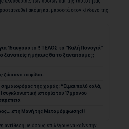
ης ελευθερίας, των θυσιών και της ταυτότητάς
 προστατευθεί ακόμη και μπροστά στον κίνδυνο της
ια 15αυγουστο !! ΤΕΛΟΣ το “Καλή Παναγιά”
 το ξαναπείς ή μήπως θα το ξαναπούμε ;;
ς ζώσανε τα φίδια.
σημαιοφόρος της χαράς: “Είμαι πολύ καλά,
 Η συγκλονιστική ιστορία του 17χρονου
ιοπρέπεια
ρος….στη Μονή της Μεταμόρφωσης!!
νη αντίθεση με όσους επιλέγουν να καίνε την