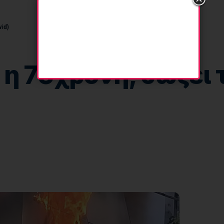
vid)
η 75χρονη, σώζει 