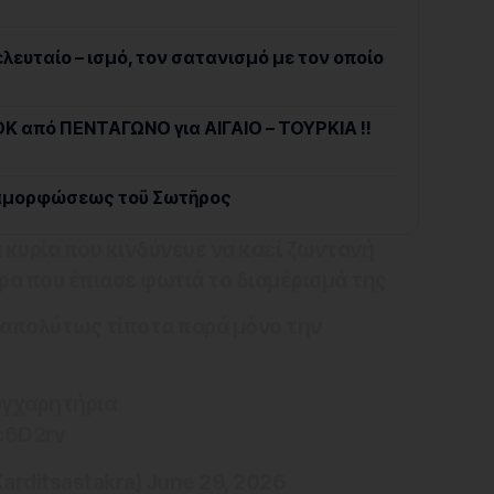
λευταίο – ισμό, τον σατανισμό με τον οποίο
 από ΠΕΝΤΑΓΩΝΟ για ΑΙΓΑΙΟ – ΤΟΥΡΚΙΑ !!
εταμορφώσεως τοῦ Σωτῆρος
 κυρία που κινδύνευε να καεί ζωντανή
ρα που έπιασε φωτιά το διαμέρισμά της
 απολύτως τίποτα παρά μόνο την
υγχαρητήρια
Ec6D2rv
arditsastakra)
June 29, 2026