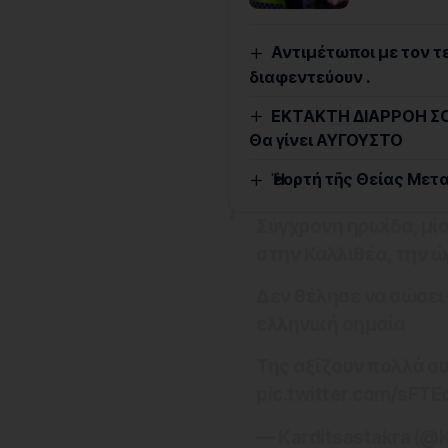
Αντιμέτωποι με τον τε
διαφεντεύουν .
ΕΚΤΑΚΤΗ ΔΙΑΡΡΟΗ ΣΟΚ
Θα γίνει ΑΥΓΟΥΣΤΟ
Ἡ ἑορτή τῆς Θείας Μ
Σύγχρονη ηρωίδα, μία
στην Καλλιθέα, την ώ
Δεν θέλησε να σώσει
ελληνική σημαία
Της αξίζουν πολλά σ
pic.twitter.com/sFT
— Karditsastakra (@K