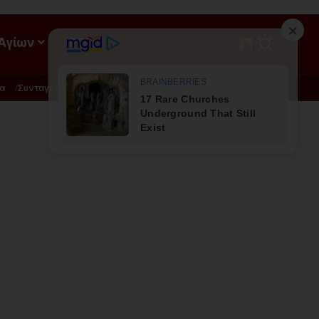
 Αγίων
ΡΟΗ
α
Συνταγές
Διατροφή - Φυσική Ιατρική