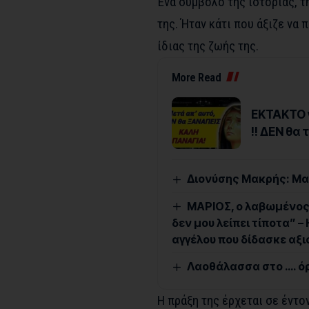
Ένα σύμβολο της ιστορίας, τ
της. Ήταν κάτι που άξιζε να
ίδιας της ζωής της.
More Read
ΕΚΤΑΚΤΟ γ
!! ΔΕΝ θα
Διονύσης Μακρής: Μα
ΜΑΡΙΟΣ, ο λαβωμένος 
δεν μου λείπει τίποτα” –
αγγέλου που δίδασκε αξ
Λαοθάλασσα στο …. ό
Η πράξη της έρχεται σε έντο