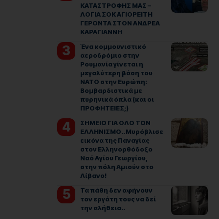
ΚΑΤΑΣΤΡΟΦΗΣ ΜΑΣ –
ΛΟΓΙΑ ΣΟΚ ΑΓΙΟΡΕΙΤΗ
ΓΕΡΟΝΤΑ ΣΤΟΝ ΑΝΔΡΕΑ
ΚΑΡΑΓΙΑΝΝΗ
Ένα κομμουνιστικό
αεροδρόμιο στην
Ρουμανία γίνεται η
μεγαλύτερη βάση του
ΝΑΤΟ στην Ευρώπη:
Βομβαρδιστικά με
πυρηνικά όπλα (και οι
ΠΡΟΦΗΤΕΙΕΣ;)
ΣΗΜΕΙΟ ΓΙΑ ΟΛΟ ΤΟΝ
ΕΛΛΗΝΙΣΜΟ.. Μυρόβλισε
εικόνα της Παναγίας
στον Ελληνορθόδοξο
Ναό Αγίου Γεωργίου,
στην πόλη Αμιούν στο
Λίβανο!
Τα πάθη δεν αφήνουν
τον εργάτη τους να δεί
την αλήθεια..