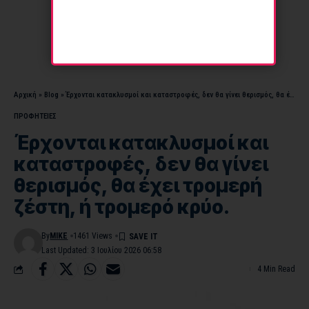
Αρχική
»
Blog
»
Έρχονται κατακλυσμοί και καταστροφές, δεν θα γίνει θερισμός, θα έχει τρομερή ζέστη, ή τρομερό κρύο.
ΠΡΟΦΗΤΕΙΕΣ
Έρχονται κατακλυσμοί και
καταστροφές, δεν θα γίνει
θερισμός, θα έχει τρομερή
ζέστη, ή τρομερό κρύο.
By
MIKE
1461 Views
Last Updated: 3 Ιουλίου 2026 06:58
4 Min Read