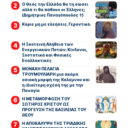
Ο Θεός την Ελλάδα θα τη σώσει
αλλά τι θα πάθουν οι Έλληνες;
(Δημήτριος Παναγόπουλος ♰)
Kύριε μη με ελεήσεις. Γεροντικό.
Η Σκοτεινή Αλήθεια των
Ενεργειακών Ποτών: Κίνδυνοι,
Συστατικά και Φυσικές
Εναλλακτικές
ΜΟΝΑΧΗ ΠΕΛΑΓΙΑ
ΤΡΟΥΜΟΥΛΙΑΡΗ μια ακόμα
οσιακή μορφή της Καλύμνου και
η ιδιαίτερη σχέση της με την
Παναγία
Η ΜΕΤΑΜΟΡΦΩΣΗ ΤΟΥ
ΣΩΤΗΡΟΣ ΧΡΙΣΤΟΥ ΩΣ
ΠΡΟΓΕΥΣΗ ΤΗΣ ΒΑΣΙΛΕΙΑΣ ΤΟΥ
ΘΕΟΥ
Η ΑΠΟΚΑΛΥΨΗ ΤΗΣ ΤΡΙΑΔΙΚΗΣ