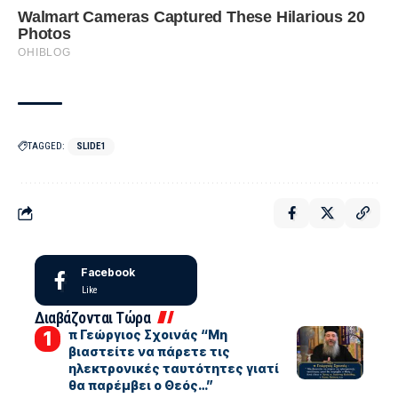
TAGGED:
SLIDE1
Facebook
Like
Διαβάζονται Τώρα
π Γεώργιος Σχοινάς “Μη
βιαστείτε να πάρετε τις
ηλεκτρονικές ταυτότητες γιατί
θα παρέμβει ο Θεός…”