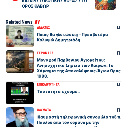
ΚΑΙ ΧΡΙΣΤΟΛΟΓΙΚΗΣ ΔΟΞΑΣ ΣΤΟ
ΟΡΟΣ ΘΑΒΩΡ
Related News
ΔΙΔΑΧΕΣ
Ποιός θα γλυτώσει;; – Πρεσβυτέρα
Καλυψώ Δημητριάδη
ΓΕΡΟΝΤΕΣ
Μοναχού Παρθενίου Αγιορείτου:
Ανησυχητικά Σημεία των Καιρών. Το
Χάραγμα της Αποκαλύψεως. Άγιον Όρος
1988.
ΕΠΙΚΑΙΡΟΤΗΤΑ
Ταυτότητα έχουμε..
ΘΑΥΜΑΤΑ
Ἡ θαυμαστὴ τηλεφωνικὴ συνομιλία τοῦ π.
Παύλου ἀπὸ τὸν οὐρανὸ μὲ τὴν