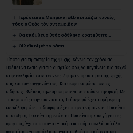
Γερόντισσα Μακρίνα: «Ὅσο κοπιάζει κανείς,
τόσο ὁ Θεὸς τὸν ἀνταμείβει»
Θα επέμβει ο θεός αδέλφια κρατηθειτε…
Οἱ λαϊκοί μέ τά ράσα.
Τίποτα για τη σωτηρία της ψυχής. Χάνεις τον χρόνο σου.
Πρέπει να κλαις για τις αμαρτίες σου, να πηγαίνεις πιο συχνά
στην εκκλησία, να κοινωνείς. Ζητήστε τη σωτηρία της ψυχής
σας και των συγγενών σας. Και ακόμα κοιμάσαι, ακούς
ειδήσεις. Βλέπεις τηλεόραση σαν να σου σώσει την ψυχή. Με
τι περπατάς στην αιωνιότητα; Τι διαφορά έχει τι φόρεμα ή
κασκόλ φοράτε; Τι διαφορά έχει τι τρώτε ή πίνετε; Πού είναι
οι σταθμοί; Πού είναι η μετάνοια; Πού είναι η κραυγή για τις
αμαρτίες; Έχετε τα πάντα – ακόμα και πάρα πολλά από όλα:
φαγητό, ρούχα και άλλα πράγματα… Αφήστε τα ήσυχα, μην