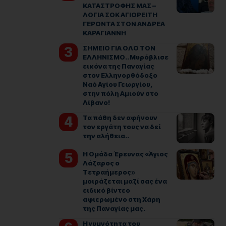
ΚΑΤΑΣΤΡΟΦΗΣ ΜΑΣ –
ΛΟΓΙΑ ΣΟΚ ΑΓΙΟΡΕΙΤΗ
ΓΕΡΟΝΤΑ ΣΤΟΝ ΑΝΔΡΕΑ
ΚΑΡΑΓΙΑΝΝΗ
ΣΗΜΕΙΟ ΓΙΑ ΟΛΟ ΤΟΝ
ΕΛΛΗΝΙΣΜΟ.. Μυρόβλισε
εικόνα της Παναγίας
στον Ελληνορθόδοξο
Ναό Αγίου Γεωργίου,
στην πόλη Αμιούν στο
Λίβανο!
Τα πάθη δεν αφήνουν
τον εργάτη τους να δεί
την αλήθεια..
Η Ομάδα Έρευνας «Άγιος
Λάζαρος ο
Τετραήμερος»
μοιράζεται μαζί σας ένα
ειδικό βίντεο
αφιερωμένο στη Χάρη
της Παναγίας μας.
Η γυμνότητα του