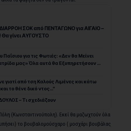
ΔΙΑΡΡΟΗ ΣΟΚ από ΠΕΝΤΑΓΩΝΟ για ΑΙΓΑΙΟ –
! Θα γίνει ΑΥΓΟΥΣΤΟ
 Παΐσιου για τις Φωτιές: «Δεν θα Μείνει
ατρίδα μας» Όλα αυτά θα Εξυπηρετήσουν …
νε γιατί από τση Καλούς Λιμένες και κάτω
και το θένε δικό ντος…”
ΟΥΛΟΣ – Τι σχεδιάζουν
 Πόλη (Κωνσταντινούπολη). Εκεί θα μαζωχτούν όλα
λυμπήσει) το βουβαλομούσχαρο ( μοσχάρι βουβάλας