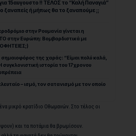
ια 15αυγουστο !! ΤΕΛΟΣ το “Καλή Παναγιά”
 το ξαναπείς ή μήπως θα το ξαναπούμε ;;
ροδρόμιο στην Ρουμανία γίνεται η
ΤΟ στην Ευρώπη: Βομβαρδιστικά με
ΡΟΦΗΤΕΙΕΣ;)
σημαιοφόρος της χαράς: “Είμαι πολύ καλά,
 Η συγκλονιστική ιστορία του 17χρονου
ιοπρέπεια
λευταίο – ισμό, τον σατανισμό με τον οποίο
ένα μικρό κρατίδιο Οθωμανών. Στο τέλος οι
ψουν) και τα ποτάμια θα βρωμίσουν.
, αλλά τα φαγητά δεν θα τρώγονται.