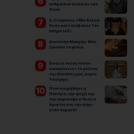
ανθρώπου ενώπιον του
Θεού
π. Στέφανος: «Ὅταν θέλη ὁ
Θεός καί ὁ διάβολος Τόν
ὑπηρετεῖ!»
Διονύσης Μακρής: Μας
ζώσανε τα φίδια.
Είναι οι «νέου τύπου
οικογένειες» το μέλλον
της Ελλάδας μας, κυρία
Υπουργέ;
Όταν κοιμήθηκε η
Παναγία, την ψυχή της
την παρέλαβε ο Ίδιος ο
Χριστός και την πήγε
στον ουρανό!