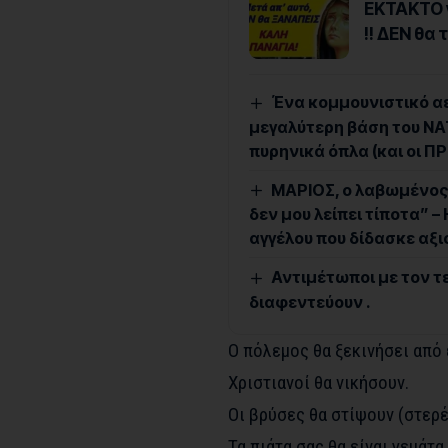
ΕΚΤΑΚΤΟ γ
!! ΔΕΝ θα
Ένα κομμουνιστικό αε
μεγαλύτερη βάση του ΝΑ
πυρηνικά όπλα (και οι Π
ΜΑΡΙΟΣ, ο λαβωμένος 
δεν μου λείπει τίποτα” –
αγγέλου που δίδασκε αξ
Αντιμέτωποι με τον τε
διαφεντεύουν .
Ο πόλεμος θα ξεκινήσει από 
Χριστιανοί θα νικήσουν.
Οι βρύσες θα στίψουν (στερέ
Τα πιάτα σας θα είναι γεμάτα