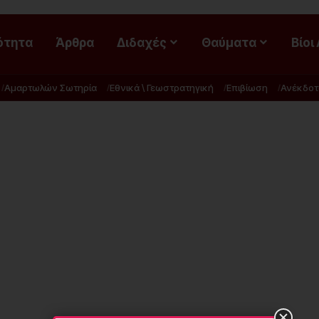
ότητα
Άρθρα
Διδαχές
Θαύματα
Βίοι
Αμαρτωλών Σωτηρία
Εθνικά \ Γεωστρατηγική
Επιβίωση
Ανέκδοτ