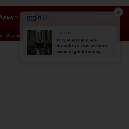
 Αγίων
ΡΟΗ
α
Συνταγές
Διατροφή - Φυσική Ιατρική