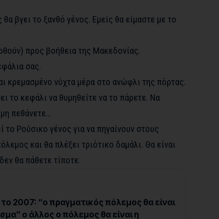
 θα βγει το ξανθό γένος. Εμείς θα είμαστε με το
θούν) προς βοήθεια της Μακεδονίας.
εφάλια σας.
ναι κρεμασμένο νύχτα μέρα στο ανώφλι της πόρτας.
ει το κεφάλι να θυμηθείτε να το πάρετε. Να
 μη πεθάνετε…
ί το Ρούσικο γένος για να πηγαίνουν στους
πόλεμος και θα πλέξει τριότικο δαμάλι. Θα είναι
δεν θα πάθετε τίποτε.
το 2007: “ο πραγματικός πόλεμος θα είναι
σμα” ο άλλος ο πόλεμος θα είναι η