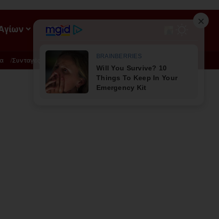
 Αγίων
ΡΟΗ
α
Συνταγές
Διατροφή - Φυσική Ιατρική