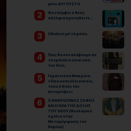
γίνει ΑΥΓΟΥΣΤΟ
Θα επέμβει ο θεός
αδέλφια κρατηθειτε…
Οἱ λαϊκοί μέ τά ράσα.
Πώς θα καταλάβουμε αν
τα εμπόδια είναι από
τον Θεό;
Γερόντισσα Μακρίνα:
«Ὅσο κοπιάζει κανείς,
τόσο ὁ Θεὸς τὸν
ἀνταμείβει»
Ο ΑΝΘΡΩΠΙΝΟΣ ΖΟΦΟΣ
ΚΑΙ Η ΘΕΑ ΤΗΣ ΔΟΞΗΣ
ΤΟΥ ΘΕΟΥ (θεολογικό
σχόλιο στην
Μεταμόρφωση του
Κυρίου)