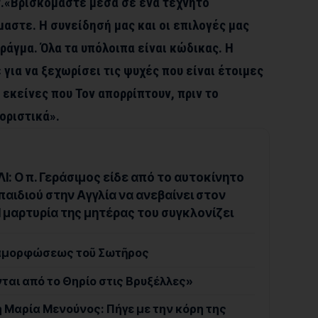
τ.«Βρισκόμαστε μέσα σε ένα τεχνητό
αστε. Η συνείδησή μας και οι επιλογές μας
ράγμα. Όλα τα υπόλοιπα είναι κώδικας. Η
ια να ξεχωρίσει τις ψυχές που είναι έτοιμες
 εκείνες που Τον απορρίπτουν, πριν το
οριστικά».
: Ο π. Γεράσιμος είδε από το αυτοκίνητο
παιδιού στην Αγγλία να ανεβαίνει στον
 μαρτυρία της μητέρας του συγκλονίζει
εταμορφώσεως τοῦ Σωτῆρος
ται από το Θηρίο στις Βρυξέλλες»
η Μαρία Μενούνος: Πήγε με την κόρη της