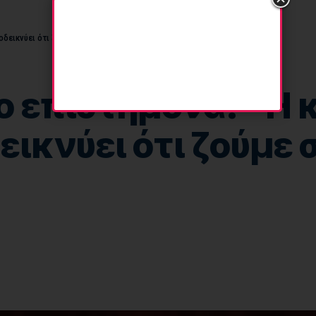
δεικνύει ότι ζούμε σε Matrix του Θεού”
 επιστήμονα! “Η κ
ικνύει ότι ζούμε σ