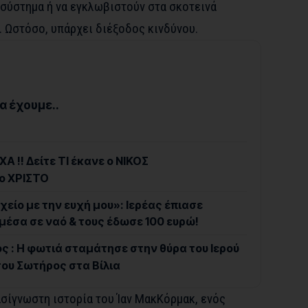
 σύστημα ή να εγκλωβιστούν στα σκοτεινά
. Ωστόσο, υπάρχει διέξοδος κινδύνου.
α έχουμε..
Α !! Δείτε ΤΙ έκανε ο ΝΙΚΟΣ
ο ΧΡΙΣΤΟ
χείο με την ευχή μου»: Ιερέας έπιασε
μέσα σε ναό & τους έδωσε 100 ευρώ!
ς : Η φωτιά σταμάτησε στην θύρα του Ιερού
υ Σωτήρος στα Βίλια
ασίγνωστη ιστορία του Ίαν ΜακΚόρμακ, ενός