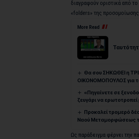
διαγραφούν οριστικά από το
«folders» της προσομοίωσης
More Read
Ταυτότητ
Θα σου ΣΗΚΩΘΕΙ η ΤΡΙΧ
ΟΙΚΟΝΟΜΟΠΟΥΛΟΣ για τ
«Πηγαίνετε σε ξενοδο
ζευγάρι να ερωτοτροπεί 
Προκαλεί τρομερό δέο
Ναού Μεταμορφώσεως το
Ως παράδειγμα φέρνει την π