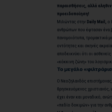
παραισθήσεις, αλλά αληθιν
προειδοποίηση!
Μιλώντας στην
Daily Mail
,
ο 
ανθρώπων που έφτασαν ένα β
πανομοιότυπα, τρομακτικά μο
οντότητες και σκηνές ακραίας
αποδεικνύει ότι οι ασθενείς
«κόκκινη ζώνη» του λογισμικ
Το μεγάλο «φιλτράρι
Ο Νεοζηλανδός επιστήμονας,
θρησκευόμενος χριστιανός, υ
έχει έναν και μοναδικό, ανώ
«πεδίο δοκιμών» για την αν