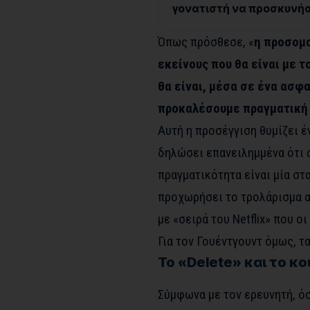
γονατιστή να προσκυνήσ
Όπως πρόσθεσε, «
η προσομο
εκείνους που θα είναι με 
θα είναι, μέσα σε ένα ασφ
προκαλέσουμε πραγματική 
Αυτή η προσέγγιση θυμίζει έ
δηλώσει επανειλημμένα ότι ο
πραγματικότητα είναι μία στ
προχωρήσει το τρολάρισμα α
με «σειρά του Netflix» που ο
Για τον Γουέντγουντ όμως, τα
Το «Delete» και το κ
Σύμφωνα με τον ερευνητή, όσ