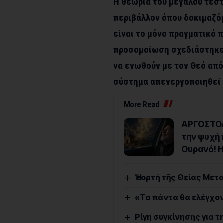
Η θεωρία του μεγάλου τεσ
περιβάλλον όπου δοκιμαζόμ
είναι το μόνο πραγματικό π
προσομοίωση σχεδιάστηκε γ
να ενωθούν με τον Θεό από
σύστημα απενεργοποιηθεί 
More Read
ΑΡΓΟΣΤΟΛΙ
την ψυχή 
Ουρανό! Η
Ἡ ἑορτή τῆς Θείας Μ
«Τα πάντα θα ελέγχον
Ρίγη συγκίνησης για τ