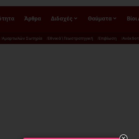
ότητα
Άρθρα
Διδαχές
Θαύματα
Βίοι
Αμαρτωλών Σωτηρία
Εθνικά \ Γεωστρατηγική
Επιβίωση
Ανέκδοτ