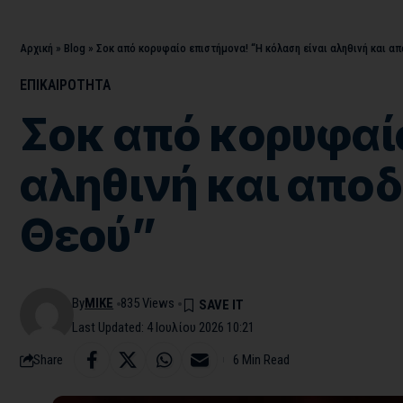
Αρχική
»
Blog
»
Σοκ από κορυφαίο επιστήμονα! “Η κόλαση είναι αληθινή και απο
ΕΠΙΚΑΙΡΟΤΗΤΑ
Σοκ από κορυφαίο
αληθινή και αποδε
Θεού”
By
MIKE
835 Views
Last Updated: 4 Ιουλίου 2026 10:21
Share
6 Min Read