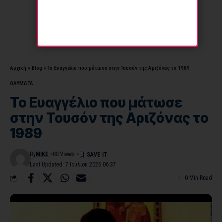
Αρχική
»
Blog
»
Το Ευαγγέλιο που μάτωσε στην Τουσόν της Αριζόνας το 1989
ΘΑΥΜΑΤΑ
Το Ευαγγέλιο που μάτωσε
στην Τουσόν της Αριζόνας το
1989
By
MIKE
80 Views
Last Updated: 7 Ιουλίου 2026 06:37
0 Min Read