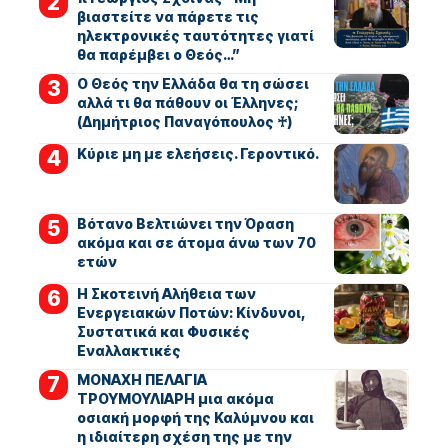
βιαστείτε να πάρετε τις
ηλεκτρονικές ταυτότητες γιατί
θα παρέμβει ο Θεός…”
Ο Θεός την Ελλάδα θα τη σώσει
αλλά τι θα πάθουν οι Έλληνες;
(Δημήτριος Παναγόπουλος ♰)
Kύριε μη με ελεήσεις. Γεροντικό.
Βότανο Βελτιώνει την Όραση
ακόμα και σε άτομα άνω των 70
ετών
Η Σκοτεινή Αλήθεια των
Ενεργειακών Ποτών: Κίνδυνοι,
Συστατικά και Φυσικές
Εναλλακτικές
ΜΟΝΑΧΗ ΠΕΛΑΓΙΑ
ΤΡΟΥΜΟΥΛΙΑΡΗ μια ακόμα
οσιακή μορφή της Καλύμνου και
η ιδιαίτερη σχέση της με την