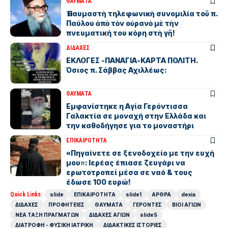
ΘΑΥΜΑΤΑ
Ἡ θαυμαστὴ τηλεφωνικὴ συνομιλία τοῦ π.
Παύλου ἀπὸ τὸν οὐρανὸ μὲ τὴν
πνευματική του κόρη στὴ γῆ!
ΔΙΔΑΧΕΣ
ΕΚΛΟΓΕΣ -ΠΑΝΑΓΙΑ-ΚΑΡΤΑ ΠΟΛΙΤΗ.
Όσιος π. Σάββας Αχιλλέως:
ΘΑΥΜΑΤΑ
Εμφανίστηκε η Αγία Γερόντισσα
Γαλακτία σε μοναχή στην Ελλάδα και
την καθοδήγησε για το μοναστήρι
ΕΠΙΚΑΙΡΟΤΗΤΑ
«Πηγαίνετε σε ξενοδοχείο με την ευχή
μου»: Ιερέας έπιασε ζευγάρι να
ερωτοτροπεί μέσα σε ναό & τους
έδωσε 100 ευρώ!
Quick Links:
slide
ΕΠΙΚΑΙΡΟΤΗΤΑ
slide1
ΑΡΘΡΑ
dexia
ΔΙΔΑΧΕΣ
ΠΡΟΦΗΤΕΙΕΣ
ΘΑΥΜΑΤΑ
ΓΕΡΟΝΤΕΣ
ΒΙΟΙ ΑΓΙΩΝ
ΝΕΑ ΤΑΞΗ ΠΡΑΓΜΑΤΩΝ
ΔΙΔΑΧΕΣ ΑΓΙΩΝ
slide5
ΔΙΑΤΡΟΦΗ - ΦΥΣΙΚΗ ΙΑΤΡΙΚΗ
ΔΙΔΑΚΤΙΚΕΣ ΙΣΤΟΡΙΕΣ