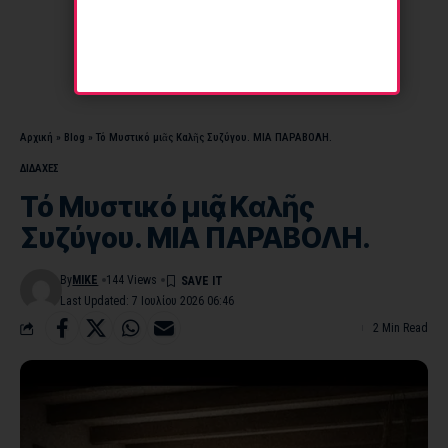
Αρχική
»
Blog
»
Τό Μυστικό μιᾶς Καλῆς Συζύγου. ΜΙΑ ΠΑΡΑΒΟΛΗ.
ΔΙΔΑΧΕΣ
Τό Μυστικό μιᾶς Καλῆς
Συζύγου. ΜΙΑ ΠΑΡΑΒΟΛΗ.
By
MIKE
144 Views
Last Updated: 7 Ιουλίου 2026 06:46
2 Min Read