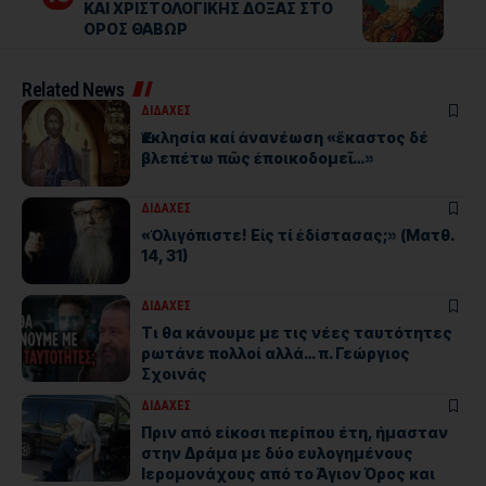
ΚΑΙ ΧΡΙΣΤΟΛΟΓΙΚΗΣ ΔΟΞΑΣ ΣΤΟ
ΟΡΟΣ ΘΑΒΩΡ
Related News
ΔΙΔΑΧΕΣ
Ἐκκλησία καί ἀνανέωση «ἕκαστος δέ
βλεπέτω πῶς ἐποικοδομεῖ…»
ΔΙΔΑΧΕΣ
«Ὀλιγόπιστε! Εἰς τί ἐδίστασας;» (Ματθ.
14, 31)
ΔΙΔΑΧΕΣ
Τι θα κάνουμε με τις νέες ταυτότητες
ρωτάνε πολλοί αλλά… π. Γεώργιος
Σχοινάς
ΔΙΔΑΧΕΣ
Πριν από είκοσι περίπου έτη, ήμασταν
στην Δράμα με δύο ευλογημένους
Ιερομονάχους από το Άγιον Όρος και