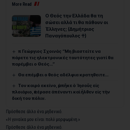
More Read
Ο Θεός την Ελλάδα θα τη
σώσει αλλά τι θα πάθουν οι
Έλληνες; (Δημήτριος
Παναγόπουλος ♰)
π Γεώργιος Σχοινάς “Μη βιαστείτε να
πάρετε τις ηλεκτρονικές ταυτότητες γιατί θα
παρέμβει ο Θεός…”
Θα επέμβει ο θεός αδέλφια κρατηθειτε…
Τον καιρό εκείνο, ἐμπῆκε ὁ ᾿Ιησοῦς εἰς
πλοιάριο, ἐπέρασε ἀπέναντι καὶ ἦλθεν εἰς τὴν
δική του πόλιν.
Πρόσθεσε άλλο ένα μηδενικό.
«Η γυναίκα μου είναι πολύ μορφωμένη.»
Πρόσθεσε άλλο ένα μηδενικό.