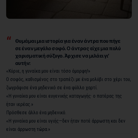
Θυμάμαι μια ιστορία για έναν άντρα που πήγε
σε έναν μεγάλο σοφό. Ο άντρας είχε μια πολύ
χαρισματική σύζυγο. Άρχισε να μιλάει γι’
αυτήν:
«Κύριε, η γυναίκα μου είναι τόσο όμορφη!»
Ο σοφός, καθισμένος στο τραπέζι με ένα μολύβι στο χέρι του,
ζωγράφισε ένα μηδενικό σε ένα φύλλο χαρτί.
«Η γυναίκα μου είναι ευγενικής καταγωγής· ο πατέρας της
ήταν ιερέας.»
Πρόσθεσε άλλο ένα μηδενικό.
«Η γυναίκα μου είναι υγιής—δεν ήταν ποτέ άρρωστη και δεν
είναι άρρωστη τώρα.»