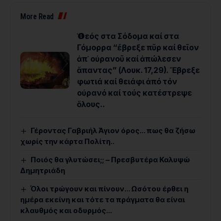
More Read
Ὁ Θεός στα Σόδομα καί στα
Γόμορρα “ἔβρεξε πῦρ καί θεῖον
ἀπ᾿ οὐρανοῦ καί ἀπώλεσεν
ἅπαντας” (Λουκ. 17,29). Ἔβρεξε
φωτιά καί θειάφι ἀπό τόν
οὐρανό καί τούς κατέστρεψε
ὅλους..
Γέροντας Γαβριήλ Άγιον όρος… πως θα ζήσω
χωρίς την κάρτα Πολίτη..
Ποιός θα γλυτώσει;; – Πρεσβυτέρα Καλυψώ
Δημητριάδη
Όλοι τρώγουν και πίνουν… Ωσότου έρθει η
ημέρα εκείνη και τότε τα πράγματα θα είναι
κλαυθμός και οδυρμός…