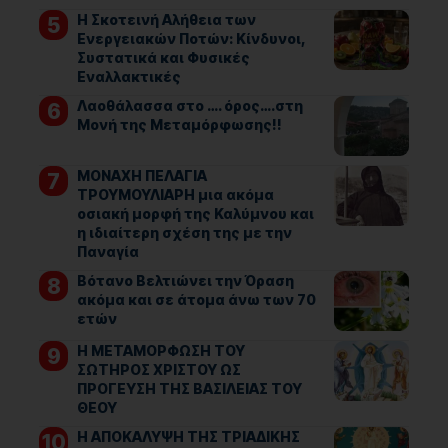
Η Σκοτεινή Αλήθεια των
Ενεργειακών Ποτών: Κίνδυνοι,
Συστατικά και Φυσικές
Εναλλακτικές
Λαοθάλασσα στο …. όρος….στη
Μονή της Μεταμόρφωσης!!
ΜΟΝΑΧΗ ΠΕΛΑΓΙΑ
ΤΡΟΥΜΟΥΛΙΑΡΗ μια ακόμα
οσιακή μορφή της Καλύμνου και
η ιδιαίτερη σχέση της με την
Παναγία
Βότανο Βελτιώνει την Όραση
ακόμα και σε άτομα άνω των 70
ετών
Η ΜΕΤΑΜΟΡΦΩΣΗ ΤΟΥ
ΣΩΤΗΡΟΣ ΧΡΙΣΤΟΥ ΩΣ
ΠΡΟΓΕΥΣΗ ΤΗΣ ΒΑΣΙΛΕΙΑΣ ΤΟΥ
ΘΕΟΥ
Η ΑΠΟΚΑΛΥΨΗ ΤΗΣ ΤΡΙΑΔΙΚΗΣ