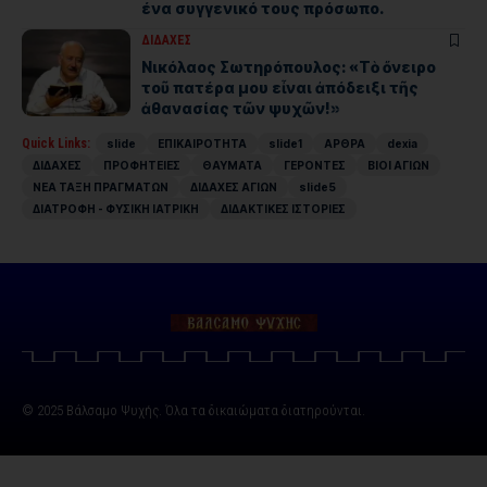
ένα συγγενικό τους πρόσωπο.
ΔΙΔΑΧΕΣ
Νικόλαος Σωτηρόπουλος: «Τὸ ὄνειρο
τοῦ πατέρα μου εἶναι ἀπόδειξι τῆς
ἀθανασίας τῶν ψυχῶν!»
Quick Links:
slide
ΕΠΙΚΑΙΡΟΤΗΤΑ
slide1
ΑΡΘΡΑ
dexia
ΔΙΔΑΧΕΣ
ΠΡΟΦΗΤΕΙΕΣ
ΘΑΥΜΑΤΑ
ΓΕΡΟΝΤΕΣ
ΒΙΟΙ ΑΓΙΩΝ
ΝΕΑ ΤΑΞΗ ΠΡΑΓΜΑΤΩΝ
ΔΙΔΑΧΕΣ ΑΓΙΩΝ
slide5
ΔΙΑΤΡΟΦΗ - ΦΥΣΙΚΗ ΙΑΤΡΙΚΗ
ΔΙΔΑΚΤΙΚΕΣ ΙΣΤΟΡΙΕΣ
© 2025 Βάλσαμο Ψυχής. Όλα τα δικαιώματα διατηρούνται.