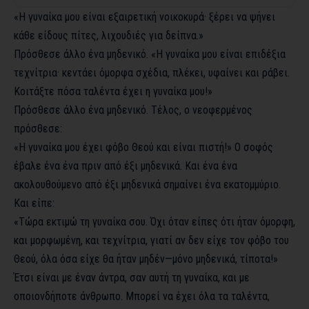
«Η γυναίκα μου είναι εξαιρετική νοικοκυρά· ξέρει να ψήνει
κάθε είδους πίτες, λιχουδιές για δείπνα.»
Πρόσθεσε άλλο ένα μηδενικό. «Η γυναίκα μου είναι επιδέξια
τεχνίτρια· κεντάει όμορφα σχέδια, πλέκει, υφαίνει και ράβει.
Κοιτάξτε πόσα ταλέντα έχει η γυναίκα μου!»
Πρόσθεσε άλλο ένα μηδενικό. Τέλος, ο νεοφερμένος
πρόσθεσε:
«Η γυναίκα μου έχει φόβο Θεού και είναι πιστή!» Ο σοφός
έβαλε ένα ένα πριν από έξι μηδενικά. Και ένα ένα
ακολουθούμενο από έξι μηδενικά σημαίνει ένα εκατομμύριο.
Και είπε:
«Τώρα εκτιμώ τη γυναίκα σου. Όχι όταν είπες ότι ήταν όμορφη,
και μορφωμένη, και τεχνίτρια, γιατί αν δεν είχε τον φόβο του
Θεού, όλα όσα είχε θα ήταν μηδέν—μόνο μηδενικά, τίποτα!»
Έτσι είναι με έναν άντρα, σαν αυτή τη γυναίκα, και με
οποιονδήποτε άνθρωπο. Μπορεί να έχει όλα τα ταλέντα,