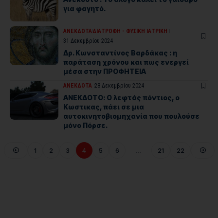
για φαγητό.
ΑΝΕΚΔΟΤΑ
ΔΙΑΤΡΟΦΗ - ΦΥΣΙΚΗ ΙΑΤΡΙΚΗ
31 Δεκεμβρίου 2024
Δρ. Κωνσταντίνος Βαρδάκας : η
παράταση χρόνου και πως ενεργεί
μέσα στην ΠΡΟΦΗΤΕΙΑ
ΑΝΕΚΔΟΤΑ
28 Δεκεμβρίου 2024
ΑΝΕΚΔΟΤΟ: Ο λεφτάς πόντιος, ο
Κωστικας, πάει σε μια
αυτοκινητοβιομηχανία που πουλούσε
μόνο Πόρσε.
1
2
3
4
5
6
…
21
22
Where Niche Finds Its Perfect
WordPress Match