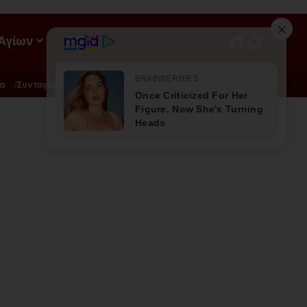
 Αγίων
ΡΟΗ
α
Συνταγές
Διατροφή - Φυσική Ιατρική