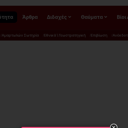
ότητα
Άρθρα
Διδαχές
Θαύματα
Βίοι
Αμαρτωλών Σωτηρία
Εθνικά \ Γεωστρατηγική
Επιβίωση
Ανέκδοτ