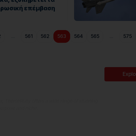
η ρωσική επέμβαση
2
…
561
562
563
564
565
…
575
Perfect WordPress
Expl
es, ThemeRuby offers a wide range of stunning
purpose and niche.