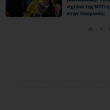
σχέδια της ΝΤΠ 
στην Ουκρανία;
1
Where Niche Finds Its 
Match
From personal blogs to professional business websit
WordPress themes thoughtfully crafted to suit every 