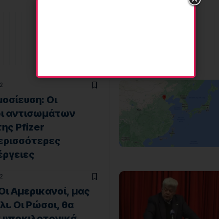
2
οσίευση: Οι
οι αντισωμάτων
ης Pfizer
περισσότερες
έργειες
2
 Οι Αμερικανοί, μας
ι. Οι Ρώσοι, θα
 υποκιλοτονικά