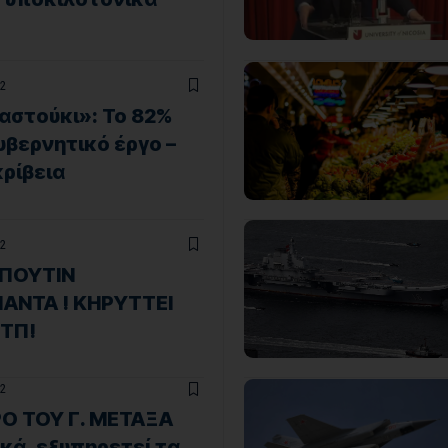
2
στούκι»: Το 82%
υβερνητικό έργο –
κρίβεια
2
 ΠΟΥΤΙΝ
ΠΑΝΤΑ ! ΚΗΡΥΤΤΕΙ
ΤΠ!
2
Ο ΤΟΥ Γ. ΜΕΤΑΞΑ
κά, εξυπηρετεί τα