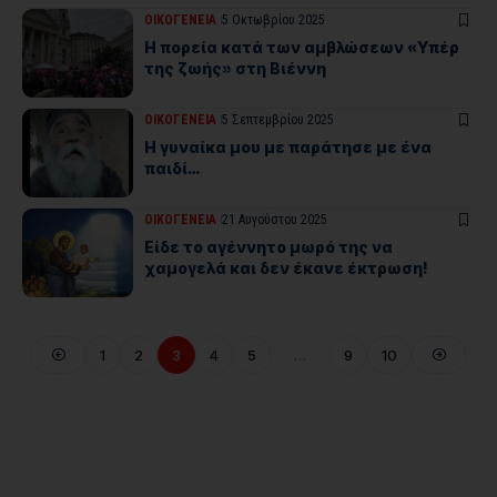
ΟΙΚΟΓΕΝΕΙΑ
5 Οκτωβρίου 2025
Η πορεία κατά των αμβλώσεων «Υπέρ
της ζωής» στη Βιέννη
ΟΙΚΟΓΕΝΕΙΑ
5 Σεπτεμβρίου 2025
Η γυναίκα μου με παράτησε με ένα
παιδί…
ΟΙΚΟΓΕΝΕΙΑ
21 Αυγούστου 2025
Είδε το αγέννητο μωρό της να
χαμογελά και δεν έκανε έκτρωση!
1
2
3
4
5
…
9
10
Where Niche Finds Its Perfect
WordPress Match