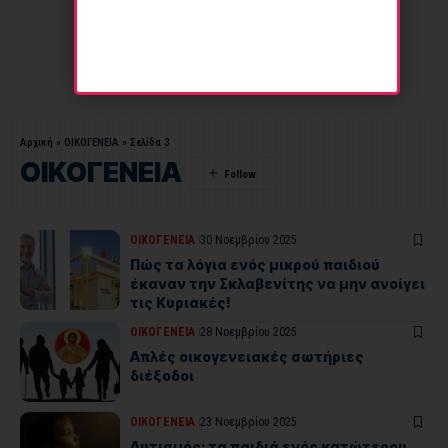
Αρχική
»
ΟΙΚΟΓΕΝΕΙΑ
»
Σελίδα 3
ΟΙΚΟΓΕΝΕΙΑ
ΟΙΚΟΓΕΝΕΙΑ
30 Νοεμβρίου 2025
Πώς τα λόγια ενός μικρού παιδιού
έκαναν την Σκλαβενίτης να μην ανοίγει
τις Κυριακές!
ΟΙΚΟΓΕΝΕΙΑ
28 Νοεμβρίου 2025
Απλές οικογενειακές σωτήριες
διέξοδοι
ΟΙΚΟΓΕΝΕΙΑ
23 Νοεμβρίου 2025
Αυτισμός: τα παιδιά ενός κατώτερου