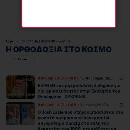
Αρχική
»
Η ΟΡΘΟΔΟΞΙΑ ΣΤΟ ΚΟΣΜΟ
»
Σελίδα 5
Η ΟΡΘΟΔΟΞΙΑ ΣΤΟ ΚΟΣΜΟ
Η ΟΡΘΟΔΟΞΙΑ ΣΤΟ ΚΟΣΜΟ
12 Φεβρουαρίου 2026
ΕΚΡΗΞΗ του μητροπολίτη Κυθήρων για
τις φρικαλεότητες στην Εκκλησία του
Ονούφριου- ΟΥΚΡΑΝΙΑ
Η ΟΡΘΟΔΟΞΙΑ ΣΤΟ ΚΟΣΜΟ
31 Ιανουαρίου 2026
Ο Josh Lazie που υπήρξε μπασίστας στο
γνωστό αμερικανικό heavy metal
συγκρότημα Danzig στα τέλη της
δεκαετίας του 1990, ετοιμάζεται να