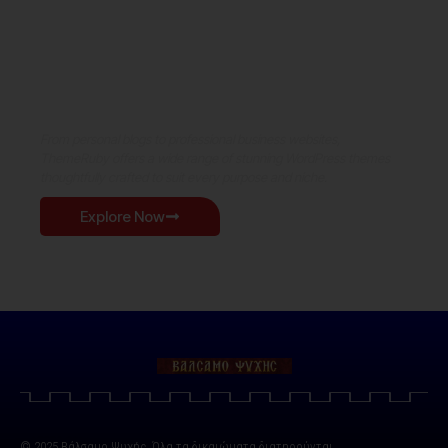
Where Niche Finds Its Perfect
WordPress Match
From personal blogs to professional business websites,
ThemeRuby offers a wide range of stunning WordPress themes
thoughtfully crafted to suit every purpose and niche.
Explore Now
© 2025 Βάλσαμο Ψυχής. Όλα τα δικαιώματα διατηρούνται.