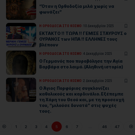
“Όταν η Ορθοδοξία μιλά χωρίς να
φωνάζει”
Η ΟΡΘΟΔΟΞΙΑ ΣΤΟ ΚΟΣΜΟ
10 Δεκεμβρίου 2025
ΕΚΤΑΚΤΟ !! ΤΩΡΑ !! ΓΕΜΙΣΕ ΣΤΑΥΡΟΥΣ ο
ΟΥΡΑΝΟΣ των ΗΠΑ !! ΕΛΛΗΝΕΣ τους
βλέπουν
Η ΟΡΘΟΔΟΞΙΑ ΣΤΟ ΚΟΣΜΟ
4 Δεκεμβρίου 2025
Ο Γερμανός που πυροβόλησε την Αγία
Βαρβάρα στο λαιμό. (Αληθινή ιστορία)
Η ΟΡΘΟΔΟΞΙΑ ΣΤΟ ΚΟΣΜΟ
2 Δεκεμβρίου 2025
Ο Άγιος Πορφύριος συγκλονίζει
καθολικούς και καρδινάλιο. Εξέπεμπε
τη Χάρη του Θεού και, με τη προσευχή
του, “μιλούσε δυνατά” στις ψυχές
τους.
1
2
3
4
5
6
7
…
46
47