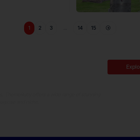
1
2
3
…
14
15
Perfect WordPress
Expl
es, ThemeRuby offers a wide range of stunning
purpose and niche.