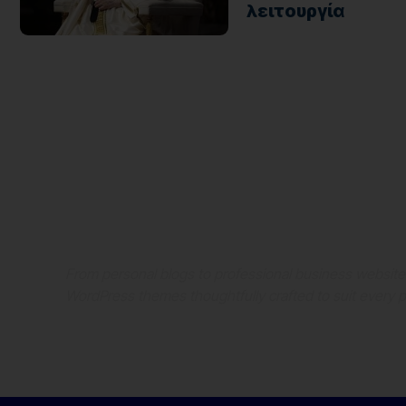
λειτουργία
Where Niche Finds Its 
Match
From personal blogs to professional business websit
WordPress themes thoughtfully crafted to suit every 