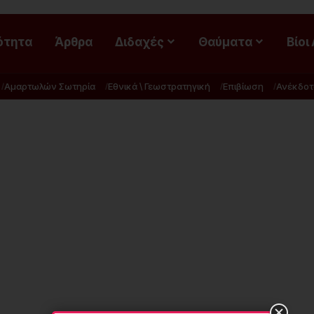
ότητα
Άρθρα
Διδαχές
Θαύματα
Βίοι
Αμαρτωλών Σωτηρία
Εθνικά \ Γεωστρατηγική
Επιβίωση
Ανέκδοτ