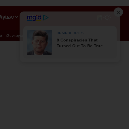
 Αγίων
ΡΟΗ
α
Συνταγές
Διατροφή - Φυσική Ιατρική