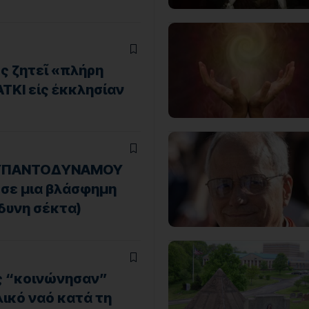
ς ζητεῖ «πλήρη
ΤΚΙ εἰς ἐκκλησίαν
ΟΥΠΑΝΤΟΔΥΝΑΜΟΥ
σε μια βλάσφημη
νδυνη σέκτα)
ες “κοινώνησαν”
ικό ναό κατά τη