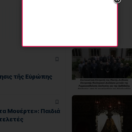
ησις τῆς Εὐρώπης
τα Μουέρτε»: Παιδιά
 τελετές