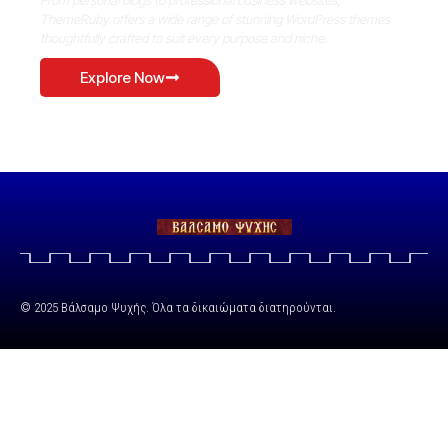
ThemeRuby offers a wide range of stunning WordPress themes
thoughtfully crafted to suit every purpose and niche.
Explore Now
© 2025 Βάλσαμο Ψυχής. Όλα τα δικαιώματα διατηρούνται.