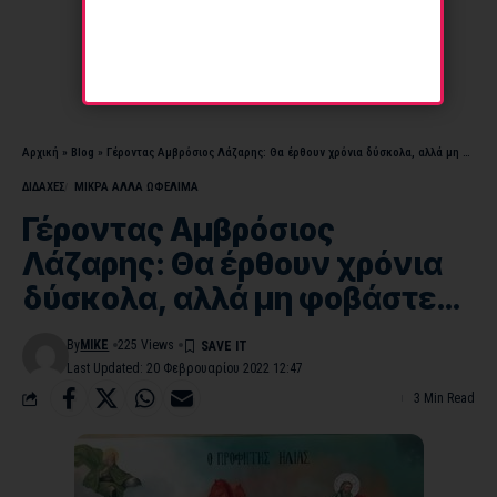
Αρχική
»
Blog
»
Γέροντας Αμβρόσιος Λάζαρης: Θα έρθουν χρόνια δύσκολα, αλλά μη φοβάστε…
ΔΙΔΑΧΕΣ
ΜΙΚΡΑ ΑΛΛΑ ΩΦΕΛΙΜΑ
Γέροντας Αμβρόσιος
Λάζαρης: Θα έρθουν χρόνια
δύσκολα, αλλά μη φοβάστε…
By
MIKE
225 Views
Last Updated: 20 Φεβρουαρίου 2022 12:47
3 Min Read