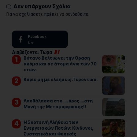
Δεν υπάρχουν Σχόλια
Για να σχολιάσετε πρέπει να
συνδεθείτε
.
Facebook
Like
Διαβάζονται Τώρα
Βότανο Βελτιώνει την Όραση
ακόμα και σε άτομα άνω των 70
ετών
Kύριε μη με ελεήσεις. Γεροντικό.
Λαοθάλασσα στο …. όρος….στη
Μονή της Μεταμόρφωσης!!
Η Σκοτεινή Αλήθεια των
Ενεργειακών Ποτών: Κίνδυνοι,
Συστατικά και Φυσικές