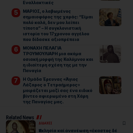
Εναλλακτικές
ΜΑΡΙΟΣ, ο λαβωμένος
σημαιοφόρος της χαράς: “Είμαι
πολύ καλά, δεν μου λείπει
τίποτα” – Η συγκλονιστική
ιστορία του 17χρονου αγγέλου
που δίδασκε αξιοπρέπεια
ΜΟΝΑΧΗ ΠΕΛΑΓΙΑ
ΤΡΟΥΜΟΥΛΙΑΡΗ μια ακόμα
οσιακή μορφή της Καλύμνου και
η ιδιαίτερη σχέση της με την
Παναγία
Η Ομάδα Έρευνας «Άγιος
Λάζαρος ο Τετραήμερος»
μοιράζεται μαζί σας ένα ειδικό
βίντεο αφιερωμένο στη Χάρη
της Παναγίας μας.
Related News
ΔΙΔΑΧΕΣ
Ἐκκλησία καί ἀνανέωση «ἕκαστος δέ