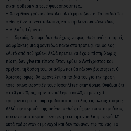
είναι φοβερή για τους ψευδοπροφήτες…
– Θα έρθουν χρόνια δύσκολα, αλλά μη φοβάστε. Τα παιδιά Του
ο Θεός δεν τα εγκαταλείπει, θα τα φυλάει σκανδαλωδώς.
– Δηλαδή, Γέροντα;
– Τί δηλαδή; Να, άμα δεν θα έχεις να φας, θα ξυπνάς το πρωί,
θα βρίσκεις μια φραντζόλα πάνω στο τραπέζι και θα λες:
«Αυτό από πού ήρθε»; Αλλά πρέπει να έχεις πίστη. Χωρίς
πίστη, δεν γίνεται τίποτα. Όταν έρθει ο Αντίχριστος και
αρχίσει τη δράση του, οι άνθρωποι θα κάνουν βιαιότητες. Ο
Χριστός, όμως, θα φροντίζει τα παιδιά του για την τροφή
τους, όπως φρόντιζε τους Ισραηλίτες στην έρημο. Θυμάμαι ότι
στο Άγιον Όρος, πριν τον πόλεμο του 40, οι μοναχοί
τρέφονταν με τα μικρά ραδίκια και με όλες τις άλλες τροφές.
Αλλά την περίοδο της πείνας ο Θεός αύξησε τόσο τα ραδίκια,
που έφτασαν περίπου ένα μέτρο και ήταν πολύ τρυφερά. Μ’
αυτά τρέφονταν οι μοναχοί και δεν πέθαναν της πείνας. Το