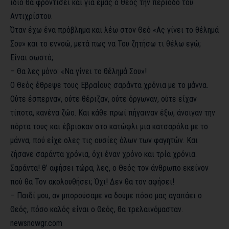
ίδιο θα φροντίσει και για εμάς ο Θεός την περίοδο του
Αντιχρίστου.
Όταν έχω ένα πρόβλημα και λέω στον Θεό «Ας γίνει το θέλημά
Σου» και το εννοώ, μετά πως να Του ζητήσω τι θέλω εγώ;
Είναι σωστό;
– Θα λες μόνο: «Να γίνει το θέλημά Σου»!
Ο Θεός έθρεψε τους Εβραίους σαράντα χρόνια με το μάννα.
Ούτε έσπερναν, ούτε θέριζαν, ούτε όργωναν, ούτε είχαν
τίποτα, κανένα ζώο. Και κάθε πρωί πήγαιναν έξω, άνοιγαν την
πόρτα τους και έβρισκαν στο κατώφλι μια κατσαρόλα με το
μάννα, πού είχε oλες τις ουσίες όλων των φαγητών. Και
ζήσανε σαράντα χρόνια, όχι έναν χρόνο και τρία χρόνια.
Σαράντα! θ’ αφήσει τώρα, λες, ο Θεός τον άνθρωπο εκείνον
πού θα Τον ακολουθήσει; Όχι! Δεν θα τον αφήσει!
– Παιδί μου, αν μπορούσαμε να δούμε πόσο μας αγαπάει ο
Θεός, πό­σο καλός είναι ο Θεός, θα τρελαινόμασταν.
newsnowgr.com