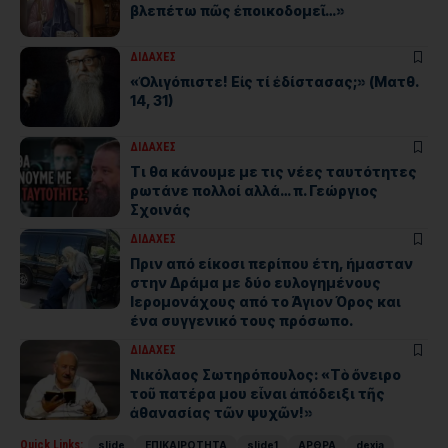
βλεπέτω πῶς ἐποικοδομεῖ…»
ΔΙΔΑΧΕΣ
«Ὀλιγόπιστε! Εἰς τί ἐδίστασας;» (Ματθ.
14, 31)
ΔΙΔΑΧΕΣ
Τι θα κάνουμε με τις νέες ταυτότητες
ρωτάνε πολλοί αλλά… π. Γεώργιος
Σχοινάς
ΔΙΔΑΧΕΣ
Πριν από είκοσι περίπου έτη, ήμασταν
στην Δράμα με δύο ευλογημένους
Ιερομονάχους από το Άγιον Όρος και
ένα συγγενικό τους πρόσωπο.
ΔΙΔΑΧΕΣ
Νικόλαος Σωτηρόπουλος: «Τὸ ὄνειρο
τοῦ πατέρα μου εἶναι ἀπόδειξι τῆς
ἀθανασίας τῶν ψυχῶν!»
Quick Links:
slide
ΕΠΙΚΑΙΡΟΤΗΤΑ
slide1
ΑΡΘΡΑ
dexia