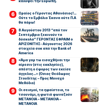
καλύψει την Ευρώπη.
Ωραίος ο Γέροντας Αθανάσιος!…
Ούτε το Εμβόλιο Έκανα ούτε Π.Α
θα πάρω!
8 Αυγούστου 2013 “από τον
Σεπτέμβριο ξεκινούν τα
δύσκολα” ΓΕΡΟΝΤΑΣ ΕΦΡΑΙΜ ο
ΑΡΙΖΟΝΙΤΗΣ- Αύγουστος 2026
στοιχεία σοκ από την Bank of
America
«Άμα γαρ τω εισαχθήναι την
αίρεσιν (στις εκκλησίες),
απέστη ο έφορος των εκείσε
άγγελος…» (Όσιος Θεόδωρος
Στουδίτης – Προς Μοναχό
Μεθόδιο)
Οι σεισμοί, τα ηφαίστεια, το
τσουνάμι, η φωτιά φωναζούν
ΜΕΤΑΝΟΙΑ – ΜΕΤΑΝΟΙΑ –
ΜΕΤΑΝΟΙΑ