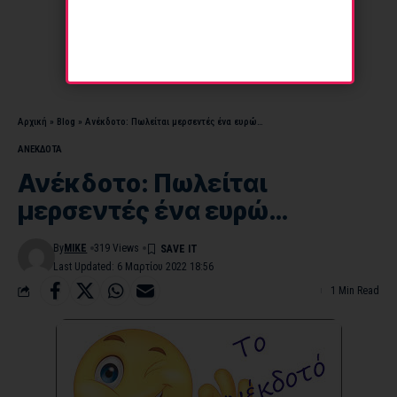
Αρχική
»
Blog
»
Ανέκδοτο: Πωλείται μερσεντές ένα ευρώ…
ΑΝΕΚΔΟΤΑ
Ανέκδοτο: Πωλείται
μερσεντές ένα ευρώ…
By
MIKE
319 Views
Last Updated: 6 Μαρτίου 2022 18:56
1 Min Read