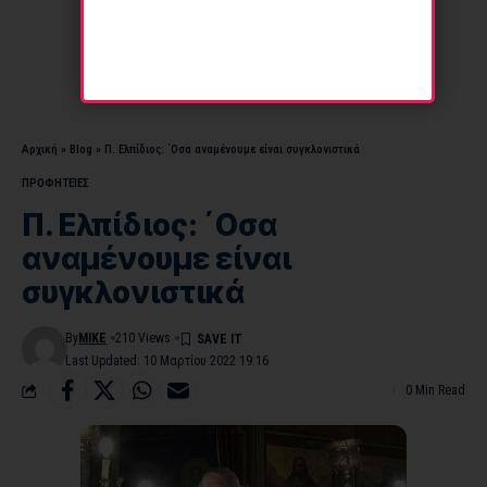
Αρχική
»
Blog
»
Π. Ελπίδιος: ΄Οσα αναμένουμε είναι συγκλονιστικά
ΠΡΟΦΗΤΕΙΕΣ
Π. Ελπίδιος: ΄Οσα
αναμένουμε είναι
συγκλονιστικά
By
MIKE
210 Views
Last Updated: 10 Μαρτίου 2022 19:16
0 Min Read