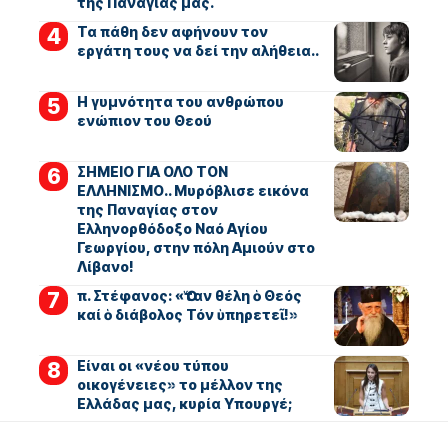
της Παναγίας μας.
Τα πάθη δεν αφήνουν τον
εργάτη τους να δεί την αλήθεια..
Η γυμνότητα του ανθρώπου
ενώπιον του Θεού
ΣΗΜΕΙΟ ΓΙΑ ΟΛΟ ΤΟΝ
ΕΛΛΗΝΙΣΜΟ.. Μυρόβλισε εικόνα
της Παναγίας στον
Ελληνορθόδοξο Ναό Αγίου
Γεωργίου, στην πόλη Αμιούν στο
Λίβανο!
π. Στέφανος: «Ὅταν θέλη ὁ Θεός
καί ὁ διάβολος Τόν ὑπηρετεῖ!»
Είναι οι «νέου τύπου
οικογένειες» το μέλλον της
Ελλάδας μας, κυρία Υπουργέ;