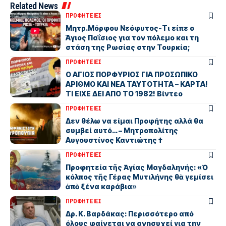
Related News
ΠΡΟΦΗΤΕΙΕΣ
Μητρ.Μόρφου Νεόφυτος-Τι είπε ο
Άγιος Παΐσιος για τον πόλεμο και τη
στάση της Ρωσίας στην Τουρκία;
ΠΡΟΦΗΤΕΙΕΣ
Ο ΑΓΙΟΣ ΠΟΡΦΥΡΙΟΣ ΓΙΑ ΠΡΟΣΩΠΙΚΟ
ΑΡΙΘΜΟ ΚΑΙ ΝΕΑ ΤΑΥΤΟΤΗΤΑ – ΚΑΡΤΑ!
ΤΙ ΕΙΧΕ ΔΕΙ ΑΠΟ ΤΟ 1982! Βίντεο
ΠΡΟΦΗΤΕΙΕΣ
Δεν θέλω να είμαι Προφήτης αλλά θα
συμβεί αυτό… – Μητροπολίτης
Αυγουστίνος Καντιώτης †
ΠΡΟΦΗΤΕΙΕΣ
Προφητεία τῆς Ἁγίας Μαγδαληνής: «Ὁ
κόλπος τῆς Γέρας Μυτιλήνης θὰ γεμίσει
ἀπὸ ξένα καράβια»
ΠΡΟΦΗΤΕΙΕΣ
Δρ. Κ. Βαρδάκας: Περισσότερο από
όλους φαίνεται να ανησυχεί για την