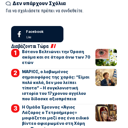
Δεν υπάρχουν Σχόλια
Για να σχολιάσετε πρέπει να
συνδεθείτε
.
Facebook
Like
Διαβάζονται Τώρα
Βότανο Βελτιώνει την Όραση
ακόμα και σε άτομα άνω των 70
ετών
ΜΑΡΙΟΣ, ο λαβωμένος
σημαιοφόρος της χαράς: “Είμαι
πολύ καλά, δεν μου λείπει
τίποτα” – Η συγκλονιστική
ιστορία του 17χρονου αγγέλου
που δίδασκε αξιοπρέπεια
Η Ομάδα Έρευνας «Άγιος
Λάζαρος ο Τετραήμερος»
μοιράζεται μαζί σας ένα ειδικό
βίντεο αφιερωμένο στη Χάρη