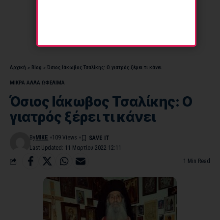
Αρχική
»
Blog
»
Όσιος Ιάκωβος Τσαλίκης: Ο γιατρός ξέρει τι κάνει
ΜΙΚΡΑ ΑΛΛΑ ΩΦΕΛΙΜΑ
Όσιος Ιάκωβος Τσαλίκης: Ο
γιατρός ξέρει τι κάνει
By
MIKE
109 Views
Last Updated: 11 Μαρτίου 2022 12:11
1 Min Read