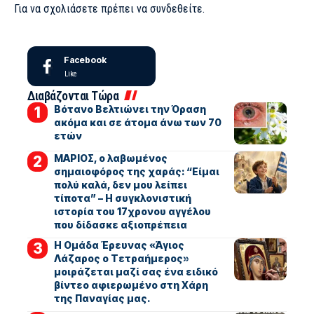
Για να σχολιάσετε πρέπει να
συνδεθείτε
.
Facebook
Like
Διαβάζονται Τώρα
Βότανο Βελτιώνει την Όραση
ακόμα και σε άτομα άνω των 70
ετών
ΜΑΡΙΟΣ, ο λαβωμένος
σημαιοφόρος της χαράς: “Είμαι
πολύ καλά, δεν μου λείπει
τίποτα” – Η συγκλονιστική
ιστορία του 17χρονου αγγέλου
που δίδασκε αξιοπρέπεια
Η Ομάδα Έρευνας «Άγιος
Λάζαρος ο Τετραήμερος»
μοιράζεται μαζί σας ένα ειδικό
βίντεο αφιερωμένο στη Χάρη
της Παναγίας μας.