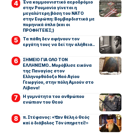
Ένα κομμουνιστικό αεροδρόμιο
στην Ρουμανία γίνεται η
μεγαλύτερη βάση του ΝΑΤΟ
στην Ευρώπη: Βομβαρδιστικά με
πυρηνικά όπλα (και οι
ΠΡΟΦΗΤΕΙΕΣ;)
Τα πάθη δεν αφήνουν τον
εργάτη τους να δεί την αλήθεια..
ΣΗΜΕΙΟ ΓΙΑ ΟΛΟ ΤΟΝ
ΕΛΛΗΝΙΣΜΟ.. Μυρόβλισε εικόνα
της Παναγίας στον
Ελληνορθόδοξο Ναό Αγίου
Γεωργίου, στην πόλη Αμιούν στο
Λίβανο!
Η γυμνότητα του ανθρώπου
ενώπιον του Θεού
π. Στέφανος: «Ὅταν θέλη ὁ Θεός
καί ὁ διάβολος Τόν ὑπηρετεῖ!»