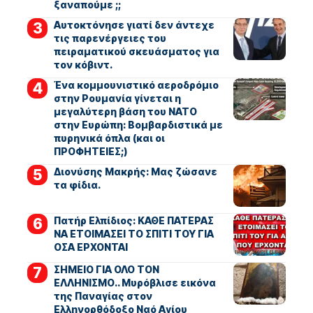
ξαναπούμε ;;
Αυτοκτόνησε γιατί δεν άντεχε
τις παρενέργειες του
πειραματικού σκευάσματος για
τον κόβιντ.
Ένα κομμουνιστικό αεροδρόμιο
στην Ρουμανία γίνεται η
μεγαλύτερη βάση του ΝΑΤΟ
στην Ευρώπη: Βομβαρδιστικά με
πυρηνικά όπλα (και οι
ΠΡΟΦΗΤΕΙΕΣ;)
Διονύσης Μακρής: Μας ζώσανε
τα φίδια.
Πατήρ Ελπίδιος: ΚΑΘΕ ΠΑΤΕΡΑΣ
ΝΑ ΕΤΟΙΜΑΣΕΙ ΤΟ ΣΠΙΤΙ ΤΟΥ ΓΙΑ
ΟΣΑ ΕΡΧΟΝΤΑΙ
ΣΗΜΕΙΟ ΓΙΑ ΟΛΟ ΤΟΝ
ΕΛΛΗΝΙΣΜΟ.. Μυρόβλισε εικόνα
της Παναγίας στον
Ελληνορθόδοξο Ναό Αγίου