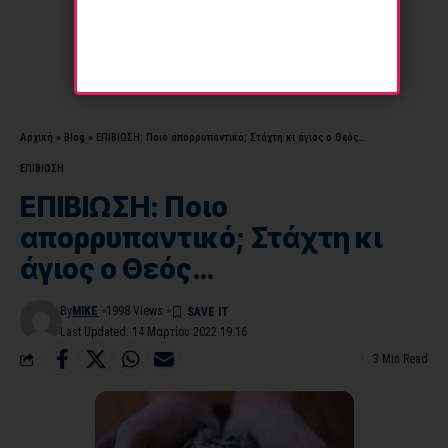
Αρχική
»
Blog
»
ΕΠΙΒΙΩΣΗ: Ποιο απορρυπαντικό; Στάχτη κι άγιος ο Θεός…
ΕΠΙΒΙΩΣΗ
ΕΠΙΒΙΩΣΗ: Ποιο
απορρυπαντικό; Στάχτη κι
άγιος ο Θεός…
By
MIKE
1998 Views
Last Updated: 14 Μαρτίου 2022 19:16
3 Min Read