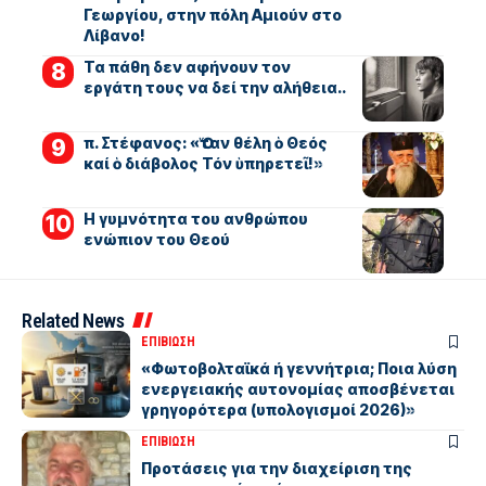
Γεωργίου, στην πόλη Αμιούν στο
Λίβανο!
Τα πάθη δεν αφήνουν τον
εργάτη τους να δεί την αλήθεια..
π. Στέφανος: «Ὅταν θέλη ὁ Θεός
καί ὁ διάβολος Τόν ὑπηρετεῖ!»
Η γυμνότητα του ανθρώπου
ενώπιον του Θεού
Related News
ΕΠΙΒΙΩΣΗ
«Φωτοβολταϊκά ή γεννήτρια; Ποια λύση
ενεργειακής αυτονομίας αποσβένεται
γρηγορότερα (υπολογισμοί 2026)»
ΕΠΙΒΙΩΣΗ
Προτάσεις για την διαχείριση της