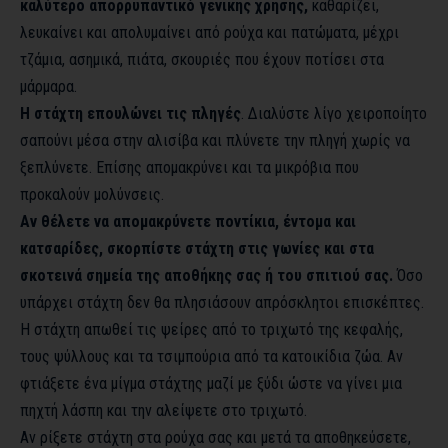
καλύτερο απορρυπαντικό γενικής χρήσης,
καθαρίζει,
λευκαίνει και απολυμαίνει από ρούχα και πατώματα, μέχρι
τζάμια, ασημικά, πιάτα, σκουριές που έχουν ποτίσει στα
μάρμαρα.
Η στάχτη επουλώνει τις πληγές
. Διαλύστε λίγο χειροποίητο
σαπούνι μέσα στην αλισίβα και πλύνετε την πληγή χωρίς να
ξεπλύνετε. Επίσης απομακρύνει και τα μικρόβια που
προκαλούν μολύνσεις.
Αν θέλετε να απομακρύνετε ποντίκια, έντομα και
κατσαρίδες, σκορπίστε στάχτη στις γωνίες και στα
σκοτεινά σημεία της αποθήκης σας ή του σπιτιού σας.
Όσο
υπάρχει στάχτη δεν θα πλησιάσουν απρόσκλητοι επισκέπτες.
Η στάχτη απωθεί τις ψείρες από το τριχωτό της κεφαλής,
τους ψύλλους και τα τσιμπούρια από τα κατοικίδια ζώα. Αν
φτιάξετε ένα μίγμα στάχτης μαζί με ξύδι ώστε να γίνει μια
πηχτή λάσπη και την αλείψετε στο τριχωτό.
Αν ρίξετε στάχτη στα ρούχα σας και μετά τα αποθηκεύσετε,