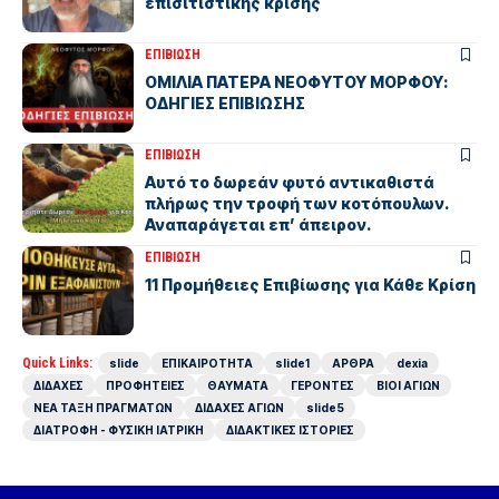
επισιτιστικής κρίσης
ΕΠΙΒΙΩΣΗ
ΟΜΙΛΙΑ ΠΑΤΕΡΑ ΝΕΟΦΥΤΟΥ ΜΟΡΦΟΥ:
ΟΔΗΓΙΕΣ ΕΠΙΒΙΩΣΗΣ
ΕΠΙΒΙΩΣΗ
Αυτό το δωρεάν φυτό αντικαθιστά
πλήρως την τροφή των κοτόπουλων.
Αναπαράγεται επ’ άπειρον.
ΕΠΙΒΙΩΣΗ
11 Προμήθειες Επιβίωσης για Κάθε Κρίση
Quick Links:
slide
ΕΠΙΚΑΙΡΟΤΗΤΑ
slide1
ΑΡΘΡΑ
dexia
ΔΙΔΑΧΕΣ
ΠΡΟΦΗΤΕΙΕΣ
ΘΑΥΜΑΤΑ
ΓΕΡΟΝΤΕΣ
ΒΙΟΙ ΑΓΙΩΝ
ΝΕΑ ΤΑΞΗ ΠΡΑΓΜΑΤΩΝ
ΔΙΔΑΧΕΣ ΑΓΙΩΝ
slide5
ΔΙΑΤΡΟΦΗ - ΦΥΣΙΚΗ ΙΑΤΡΙΚΗ
ΔΙΔΑΚΤΙΚΕΣ ΙΣΤΟΡΙΕΣ