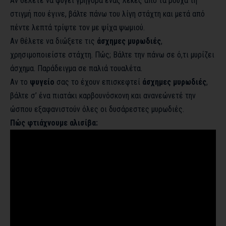
Αν θέλετε να φύγει γρήγορα ένας λεκές από τα ρούχα τη
στιγμή που έγινε, βάλτε πάνω του λίγη στάχτη και μετά από
πέντε λεπτά τρίψτε τον με ψίχα ψωμιού.
Αν θέλετε να διώξετε τις
άσχημες μυρωδιές
,
χρησιμοποιείστε στάχτη. Πώς; Βάλτε την πάνω σε ό,τι μυρίζει
άσχημα. Παράδειγμα σε παλιά τουαλέτα.
Αν το
ψυγείο
σας το έχουν επισκεφτεί
άσχημες μυρωδιές
,
βάλτε σ’ ένα πιατάκι καρβουνόσκονη και ανανεώνετέ την
ώσπου εξαφανιστούν όλες οι δυσάρεστες μυρωδιές.
Πώς φτιάχνουμε αλισίβα: