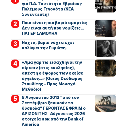
για Π.Α. Ταυτότητα Εβραίους
Πολέμους Γεγονότα (ΝΕΑ
Συνέντευξη)
Ποια είναι η πιο βαριά αμαρτία;
Δεν είναι αυτή που νομίζεις…
ΠΑΤΕΡ ΣΑΜΟΥΗΛ
Νύχτα, βαριά νύχτα έχει
καλύψει την Ευρώπη.
«Άμα γαρ τω εισαχθήναι την
αίρεσιν (στις εκκλησίες),
απέστη ο έφορος των εκείσε
άγγελος…» (Όσιος Θεόδωρος
Στουδίτης – Προς Μοναχό
Μεθόδιο)
8 Αυγούστου 2013 “από τον
Σεπτέμβριο ξεκινούν τα
δύσκολα” ΓΕΡΟΝΤΑΣ ΕΦΡΑΙΜ ο
ΑΡΙΖΟΝΙΤΗΣ- Αύγουστος 2026
στοιχεία σοκ από την Bank of
America