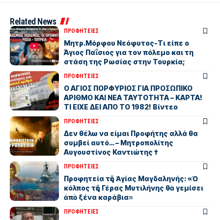
Related News
ΠΡΟΦΗΤΕΙΕΣ
Μητρ.Μόρφου Νεόφυτος-Τι είπε ο
Άγιος Παΐσιος για τον πόλεμο και τη
στάση της Ρωσίας στην Τουρκία;
ΠΡΟΦΗΤΕΙΕΣ
Ο ΑΓΙΟΣ ΠΟΡΦΥΡΙΟΣ ΓΙΑ ΠΡΟΣΩΠΙΚΟ
ΑΡΙΘΜΟ ΚΑΙ ΝΕΑ ΤΑΥΤΟΤΗΤΑ – ΚΑΡΤΑ!
ΤΙ ΕΙΧΕ ΔΕΙ ΑΠΟ ΤΟ 1982! Βίντεο
ΠΡΟΦΗΤΕΙΕΣ
Δεν θέλω να είμαι Προφήτης αλλά θα
συμβεί αυτό… – Μητροπολίτης
Αυγουστίνος Καντιώτης †
ΠΡΟΦΗΤΕΙΕΣ
Προφητεία τῆς Ἁγίας Μαγδαληνής: «Ὁ
κόλπος τῆς Γέρας Μυτιλήνης θὰ γεμίσει
ἀπὸ ξένα καράβια»
ΠΡΟΦΗΤΕΙΕΣ