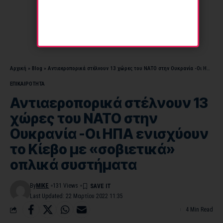
Αρχική
»
Blog
»
Αντιαεροπορικά στέλνουν 13 χώρες του ΝΑΤΟ στην Ουκρανία -Οι ΗΠΑ ενισχύουν το Κίεβο με «σοβιετικά» οπλικά συστήματα
ΕΠΙΚΑΙΡΟΤΗΤΑ
Αντιαεροπορικά στέλνουν 13
χώρες του ΝΑΤΟ στην
Ουκρανία -Οι ΗΠΑ ενισχύουν
το Κίεβο με «σοβιετικά»
οπλικά συστήματα
By
MIKE
131 Views
Last Updated: 22 Μαρτίου 2022 11:35
4 Min Read