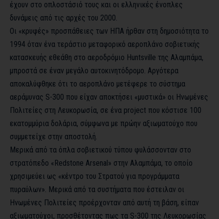
έχουν στο οπλοστάσιό τους και οι ελληνικές ένοπλες
δυνάμεις από τις αρχές του 2000.
Οι «κρυφές» προσπάθειες των ΗΠΑ ήρθαν στη δημοσιότητα το
1994 όταν ένα τεράστιο μεταφορικό αεροπλάνο σοβιετικής
κατασκευής εθεάθη στο αεροδρόμιο Huntsville της Αλαμπάμα,
μπροστά σε έναν μεγάλο αυτοκινητόδρομο. Αργότερα
αποκαλύφθηκε ότι το αεροπλάνο μετέφερε το σύστημα
αεράμυνας S-300 που είχαν αποκτήσει «μυστικά» οι Ηνωμένες
Πολιτείες στη Λευκορωσία, σε ένα project που κόστισε 100
εκατομμύρια δολάρια, σύμφωνα με πρώην αξιωματούχο που
συμμετείχε στην αποστολή.
Μερικά από τα όπλα σοβιετικού τύπου φυλάσσονταν στο
στρατόπεδο «Redstone Arsenal» στην Αλαμπάμα, το οποίο
χρησιμεύει ως «κέντρο του Στρατού για προγράμματα
πυραύλων». Μερικά από τα συστήματα που έστειλαν οι
Ηνωμένες Πολιτείες προέρχονταν από αυτή τη βάση, είπαν
αξιωματούχοι, προσθέτοντας πως τα S-300 της Λευκορωσίας