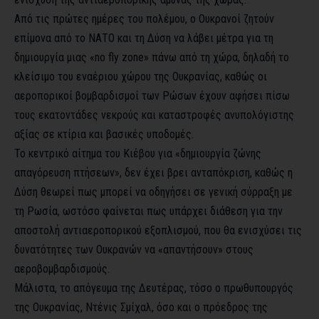
Από τις πρώτες ημέρες του πολέμου, ο Ουκρανοί ζητούν
επίμονα από το ΝΑΤΟ και τη Δύση να λάβει μέτρα για τη
δημιουργία μιας «no fly zone» πάνω από τη χώρα, δηλαδή το
κλείσιμο του εναέριου χώρου της Ουκρανίας, καθώς οι
αεροπορικοί βομβαρδισμοί των Ρώσων έχουν αφήσει πίσω
τους εκατοντάδες νεκρούς και καταστροφές ανυπολόγιστης
αξίας σε κτίρια και βασικές υποδομές.
Το κεντρικό αίτημα του Κιέβου για «δημιουργία ζώνης
απαγόρευση πτήσεων», δεν έχει βρει ανταπόκριση, καθώς η
Δύση θεωρεί πως μπορεί να οδηγήσει σε γενική σύρραξη με
τη Ρωσία, ωστόσο φαίνεται πως υπάρχει διάθεση για την
αποστολή αντιαεροπορικού εξοπλισμού, που θα ενισχύσει τις
δυνατότητες των Ουκρανών να «απαντήσουν» στους
αεροβομβαρδισμούς.
Μάλιστα, το απόγευμα της Δευτέρας, τόσο ο πρωθυπουργός
της Ουκρανίας, Ντένις Σμίχαλ, όσο και ο πρόεδρος της