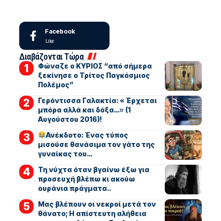
Facebook
Like
Διαβάζονται Τώρα
Φώναζε ο ΚΥΡΙΟΣ “από σήμερα
ξεκίνησε ο Τρίτος Παγκόσμιος
Πολέμος”
Γερόντισσα Γαλακτία: « Έρχεται
μπόρα αλλά και δόξα…» (1
Αυγούστου 2016)!
Ανέκδοτο: Ένας τύπος
μισούσε θανάσιμα τον γάτο της
γυναίκας του…
Τη νύχτα όταν βγαίνω έξω για
προσευχή βλέπω κι ακούω
ουράνια πράγματα..
Μας βλέπουν οι νεκροί μετά τον
θάνατο; Η απίστευτη αλήθεια