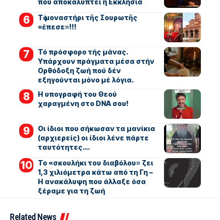
που αποκαλύπτει η Εκκλησία
Τὸ μοναστήρι τῆς Σουρωτῆς
«ἔπεσε»!!!
Τό πρόσφορο τής μάνας.
Υπάρχουν πράγματα μέσα στήν
Ορθόδοξη ζωή πού δέν
εξηγούνται μόνο μέ λόγια.
Η υπογραφή του Θεού
χαραγμένη στο DNA σου!
Οι ίδιοι που σήκωσαν τα μανίκια
(αρχιερείς) οι ίδιοι λένε πάρτε
ταυτότητες….
Το «σκουλήκι του διαβόλου» ζει
1,3 χιλιόμετρα κάτω από τη Γη –
Η ανακάλυψη που άλλαξε όσα
ξέραμε για τη ζωή
Related News