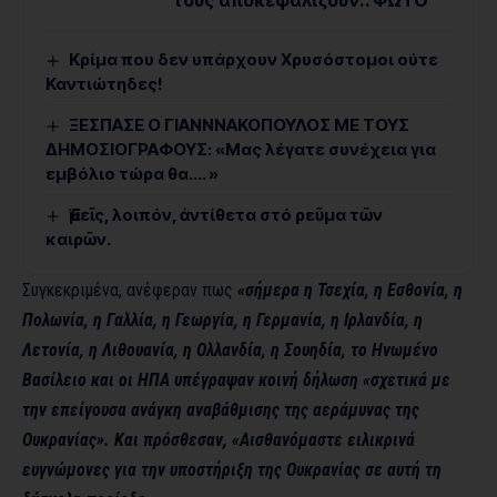
τους αποκεφαλίζουν.. ΦΩΤΟ
Κρίμα που δεν υπάρχουν Χρυσόστομοι ούτε
Καντιώτηδες!
ΞΕΣΠΑΣΕ Ο ΓΙΑΝΝΝΑΚΟΠΟΥΛΟΣ ΜΕ ΤΟΥΣ
ΔΗΜΟΣΙΟΓΡΑΦΟΥΣ: «Μας λέγατε συνέχεια για
εμβόλιο τώρα θα…. »
Ἐμεῖς, λοιπόν, ἀντίθετα στό ρεῦμα τῶν
καιρῶν.
Συγκεκριμένα, ανέφεραν πως
«σήμερα η Τσεχία, η Εσθονία, η
Πολωνία, η Γαλλία, η Γεωργία, η Γερμανία, η Ιρλανδία, η
Λετονία, η Λιθουανία, η Ολλανδία, η Σουηδία, το Ηνωμένο
Βασίλειο και οι ΗΠΑ υπέγραψαν κοινή δήλωση «σχετικά με
την επείγουσα ανάγκη αναβάθμισης της αεράμυνας της
Ουκρανίας». Και πρόσθεσαν, «Αισθανόμαστε ειλικρινά
ευγνώμονες για την υποστήριξη της Ουκρανίας σε αυτή τη