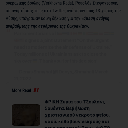
ουκρανικής βούλης (Verkhovna Rada), Ρουσλάν Στέφαντσουκ,
σε αναρτήσεις τους στο Twitter, ανέφεραν πως 13 χώρες της
Δύσης, υπέγραψαν κοινή δήλωση για την
«άμεση ανάγκη
αναβάθμισης της αεράμυνας της Ουκρανίας».
Parliamentarians of
signed a joint statement “On the urgent
need to modernize the air defense of Ukraine.”
Today millions of Ukrainians ask to close the
sky over
. Thank you for this decision!
— Denys Shmyhal (@Denys_Shmyhal)
March
21, 2022
More Read
ΦΡΙΚΗ Συρία του Τζουλάνι,
Σουέντα. Βεβήλωση
χριστιανικού νεκροταφείου,
ναού. Ξεθάβουν νεκρούς και