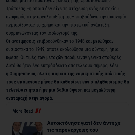
καθώς μια πιο πρωτόγονη εκδοχή της Ομοσπονδιακής
Τράπεζας –η οποία δεν είχε τη στόχευση ενός επιτοκίου
αναφοράς στην εργαλειοθήκη της– επιβράδυνε την οικονομία
περιορίζοντας το χρήμα και την πιστωτική ανάπτυξη,
συρρικνώνοντας τον ισολογισμό της.
Οι ανατιμήσεις επιβραδύνθηκαν το 1948 και μειώθηκαν
ουσιαστικά το 1949, οπότε ακολούθησε μια σύντομη, ήπια
ύφεση. Οι τιμές των μετοχών παρέμειναν γενικά σταθερές.
Αυτό θα ήταν ένα ευπρόσδεκτο αποτέλεσμα σήμερα, λέει
η
Guggenheim
, αλλά η
πορεία της νομισματικής πολιτικής
τους επόμενους μήνες θα καθορίσει εάν ο πληθωρισμός θα
τελειώσει ήπια ή με μια βαθιά ύφεση και μεγαλύτερη
αναταραχή στην αγορά.
More Read
Αυτοκτόνησε γιατί δεν άντεχε
τις παρενέργειες του