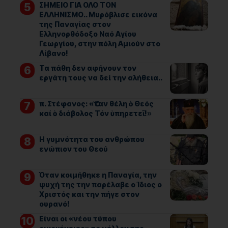
ΣΗΜΕΙΟ ΓΙΑ ΟΛΟ ΤΟΝ
ΕΛΛΗΝΙΣΜΟ.. Μυρόβλισε εικόνα
της Παναγίας στον
Ελληνορθόδοξο Ναό Αγίου
Γεωργίου, στην πόλη Αμιούν στο
Λίβανο!
Τα πάθη δεν αφήνουν τον
εργάτη τους να δεί την αλήθεια..
π. Στέφανος: «Ὅταν θέλη ὁ Θεός
καί ὁ διάβολος Τόν ὑπηρετεῖ!»
Η γυμνότητα του ανθρώπου
ενώπιον του Θεού
Όταν κοιμήθηκε η Παναγία, την
ψυχή της την παρέλαβε ο Ίδιος ο
Χριστός και την πήγε στον
ουρανό!
Είναι οι «νέου τύπου