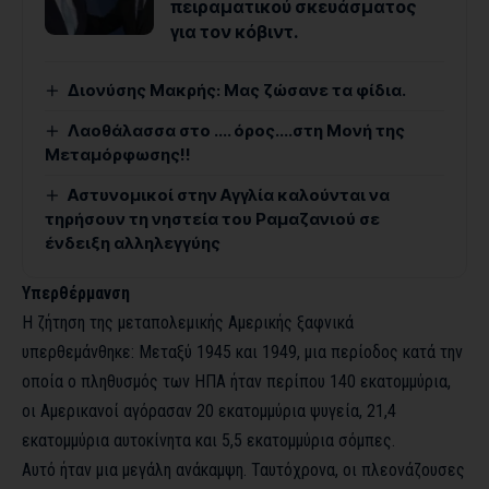
πειραματικού σκευάσματος
για τον κόβιντ.
Διονύσης Μακρής: Μας ζώσανε τα φίδια.
Λαοθάλασσα στο …. όρος….στη Μονή της
Μεταμόρφωσης!!
Αστυνομικοί στην Αγγλία καλούνται να
τηρήσουν τη νηστεία του Ραμαζανιού σε
ένδειξη αλληλεγγύης
Υπερθέρμανση
Η ζήτηση της μεταπολεμικής Αμερικής ξαφνικά
υπερθεμάνθηκε: Μεταξύ 1945 και 1949, μια περίοδος κατά την
οποία ο πληθυσμός των ΗΠΑ ήταν περίπου 140 εκατομμύρια,
οι Αμερικανοί αγόρασαν 20 εκατομμύρια ψυγεία, 21,4
εκατομμύρια αυτοκίνητα και 5,5 εκατομμύρια σόμπες.
Αυτό ήταν μια μεγάλη ανάκαμψη. Ταυτόχρονα, οι πλεονάζουσες