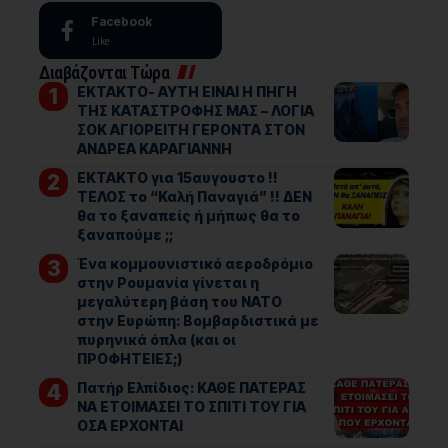
Facebook
Like
Διαβάζονται Τώρα
ΕΚΤΑΚΤΟ- ΑΥΤΗ ΕΙΝΑΙ Η ΠΗΓΗ
ΤΗΣ ΚΑΤΑΣΤΡΟΦΗΣ ΜΑΣ – ΛΟΓΙΑ
ΣΟΚ ΑΓΙΟΡΕΙΤΗ ΓΕΡΟΝΤΑ ΣΤΟΝ
ΑΝΔΡΕΑ ΚΑΡΑΓΙΑΝΝΗ
ΕΚΤΑΚΤΟ για 15αυγουστο !!
ΤΕΛΟΣ το “Καλή Παναγιά” !! ΔΕΝ
θα το ξαναπείς ή μήπως θα το
ξαναπούμε ;;
Ένα κομμουνιστικό αεροδρόμιο
στην Ρουμανία γίνεται η
μεγαλύτερη βάση του ΝΑΤΟ
στην Ευρώπη: Βομβαρδιστικά με
πυρηνικά όπλα (και οι
ΠΡΟΦΗΤΕΙΕΣ;)
Πατήρ Ελπίδιος: ΚΑΘΕ ΠΑΤΕΡΑΣ
ΝΑ ΕΤΟΙΜΑΣΕΙ ΤΟ ΣΠΙΤΙ ΤΟΥ ΓΙΑ
ΟΣΑ ΕΡΧΟΝΤΑΙ