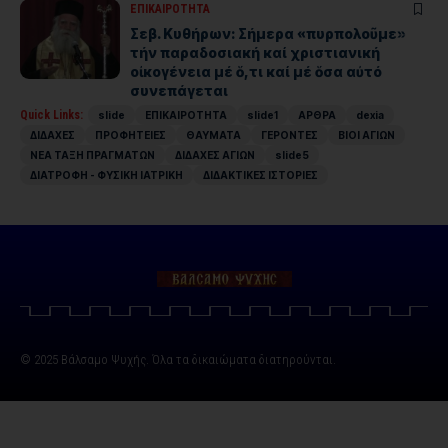
ΕΠΙΚΑΙΡΟΤΗΤΑ
Σεβ. Κυθήρων: Σήμερα «πυρπολοῦμε»
τήν παραδοσιακή καί χριστιανική
οἰκογένεια μέ ὅ,τι καί μέ ὅσα αὐτό
συνεπάγεται
Quick Links:
slide
ΕΠΙΚΑΙΡΟΤΗΤΑ
slide1
ΑΡΘΡΑ
dexia
ΔΙΔΑΧΕΣ
ΠΡΟΦΗΤΕΙΕΣ
ΘΑΥΜΑΤΑ
ΓΕΡΟΝΤΕΣ
ΒΙΟΙ ΑΓΙΩΝ
ΝΕΑ ΤΑΞΗ ΠΡΑΓΜΑΤΩΝ
ΔΙΔΑΧΕΣ ΑΓΙΩΝ
slide5
ΔΙΑΤΡΟΦΗ - ΦΥΣΙΚΗ ΙΑΤΡΙΚΗ
ΔΙΔΑΚΤΙΚΕΣ ΙΣΤΟΡΙΕΣ
© 2025 Βάλσαμο Ψυχής. Όλα τα δικαιώματα διατηρούνται.