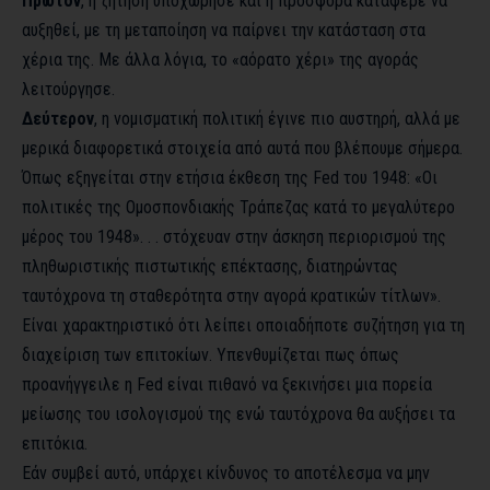
Πρώτον
, η ζήτηση υποχώρησε και η προσφορά κατάφερε να
αυξηθεί, με τη μεταποίηση να παίρνει την κατάσταση στα
χέρια της. Με άλλα λόγια, το «αόρατο χέρι» της αγοράς
λειτούργησε.
Δεύτερον
, η νομισματική πολιτική έγινε πιο αυστηρή, αλλά με
μερικά διαφορετικά στοιχεία από αυτά που βλέπουμε σήμερα.
Όπως εξηγείται στην ετήσια έκθεση της Fed του 1948: «Οι
πολιτικές της Ομοσπονδιακής Τράπεζας κατά το μεγαλύτερο
μέρος του 1948». . . στόχευαν στην άσκηση περιορισμού της
πληθωριστικής πιστωτικής επέκτασης, διατηρώντας
ταυτόχρονα τη σταθερότητα στην αγορά κρατικών τίτλων».
Είναι χαρακτηριστικό ότι λείπει οποιαδήποτε συζήτηση για τη
διαχείριση των επιτοκίων. Υπενθυμίζεται πως όπως
προανήγγειλε η Fed είναι πιθανό να ξεκινήσει μια πορεία
μείωσης του ισολογισμού της ενώ ταυτόχρονα θα αυξήσει τα
επιτόκια.
Εάν συμβεί αυτό, υπάρχει κίνδυνος το αποτέλεσμα να μην