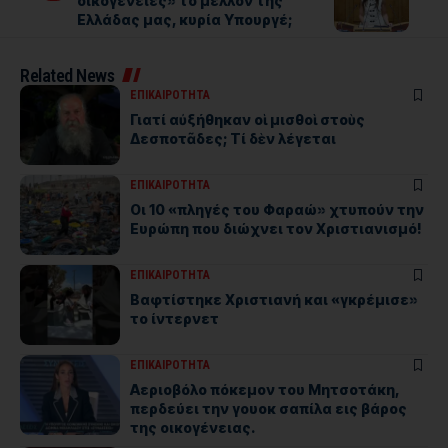
οικογένειες» το μέλλον της
Ελλάδας μας, κυρία Υπουργέ;
Related News
ΕΠΙΚΑΙΡΟΤΗΤΑ
Γιατί αὐξήθηκαν οἱ μισθοὶ στοὺς
Δεσποτᾶδες; Τί δὲν λέγεται
ΕΠΙΚΑΙΡΟΤΗΤΑ
Οι 10 «πληγές του Φαραώ» χτυπούν την
Ευρώπη που διώχνει τον Χριστιανισμό!
ΕΠΙΚΑΙΡΟΤΗΤΑ
Βαφτίστηκε Χριστιανή και «γκρέμισε»
το ίντερνετ
ΕΠΙΚΑΙΡΟΤΗΤΑ
Αεριοβόλο πόκεμον του Μητσοτάκη,
περδεύει την γουοκ σαπίλα εις βάρος
της οικογένειας.