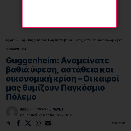
Αρχική
»
Blog
»
Guggenheim: Αναμείνατε βαθιά ύφεση, αστάθεια και οικονομική κρίση – Οι καιροί μας θυμίζουν Παγκόσμιο Πόλεμο
ΕΠΙΚΑΙΡΟΤΗΤΑ
Guggenheim: Αναμείνατε
βαθιά ύφεση, αστάθεια και
οικονομική κρίση – Οι καιροί
μας θυμίζουν Παγκόσμιο
Πόλεμο
By
MIKE
118 Views
Last Updated: 22 Μαρτίου 2022 08:02
7 Min Read