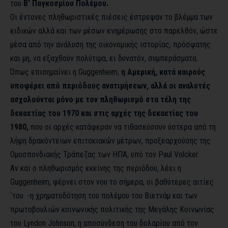
του
Β’ Παγκοσμίου Πολέμου.
Οι έντονες πληθωριστικές πιέσεις έστρεψαν το βλέμμα των
ειδικών αλλά και των μέσων ενημέρωσης στο παρελθόν, ώστε
μέσα από την ανάλυση της οικονομικής ιστορίας, πρόσφατης
και μη, να εξαχθούν πολύτιμα, ει δυνατόν, συμπεράσματα.
Όπως επισημαίνει η Guggenheim,
η Αμερική, κατά καιρούς
υποφέρει από περιόδους ανατιμήσεων, αλλά οι αναλυτές
ασχολούνται μόνο με τον πληθωρισμό στα τέλη της
δεκαετίας του 1970 και στις αρχές της δεκαετίας του
1980,
που οι αρχές κατάφεραν να τιθασεύσουν ύστερα από τη
λήψη δρακόντειων επιτοκιακών μέτρων, προξεαρχούσης της
Ομοσπονδιακής Τράπεζας των ΗΠΑ, υπό τον Paul Volcker.
Αν και ο πληθωρισμός εκείνης της περιόδου, λέει η
Guggenheim, φέρνει στον νου το σήμερα, οι βαθύτερες αιτίες
΄του -η χρηματοδότηση του πολέμου του Βιετνάμ και των
πρωτοβουλιών κοινωνικής πολιτικής της Μεγάλης Κοινωνίας
του Lyndon Johnson, η αποσύνδεση του δολαρίου από τον