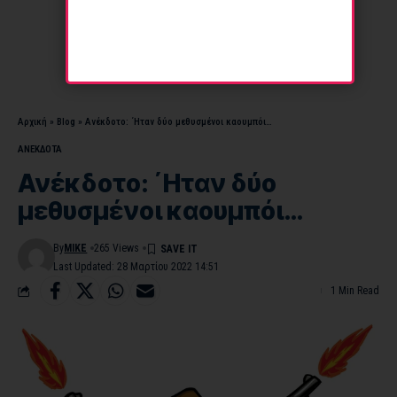
Αρχική
»
Blog
»
Ανέκδοτο: ΄Ηταν δύο μεθυσμένοι καουμπόι…
ΑΝΕΚΔΟΤΑ
Ανέκδοτο: ΄Ηταν δύο
μεθυσμένοι καουμπόι…
By
MIKE
265 Views
Last Updated: 28 Μαρτίου 2022 14:51
1 Min Read