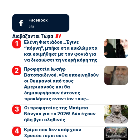
Facebook
Like
Διαβάζονται Τώρα
Ελένη Φωτιάδου…Έγινε
“πόρνη”, μπήκε στα κυκλώματα
και κοιμήθηκε με τον φονιά για
να δικαιώσει τη νεκρή κόρη της
Προφητεία Ιωσήφ
Βατοπαιδινού. «Θα υποκινηθούν
οι Ουκρανοί από τους
Αμερικανούς και θα
δημιουργήσουν έντονες
προκλήσεις εναντίον τους…
Οι προφητείες της Μπάμπα
Βάνγκα για το 2026! Δύο έχουν
ήδη βγει αληθινές
Κρίμα που δεν υπάρχουν
Χρυσόστομοι ούτε