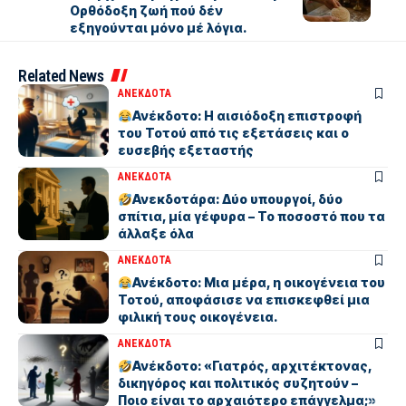
Ορθόδοξη ζωή πού δέν
εξηγούνται μόνο μέ λόγια.
Related News
ΑΝΕΚΔΟΤΑ
Ανέκδοτο: Η αισιόδοξη επιστροφή
του Τοτού από τις εξετάσεις και ο
ευσεβής εξεταστής
ΑΝΕΚΔΟΤΑ
Ανεκδοτάρα: Δύο υπουργοί, δύο
σπίτια, μία γέφυρα – Το ποσοστό που τα
άλλαξε όλα
ΑΝΕΚΔΟΤΑ
Ανέκδοτο: Μια μέρα, η οικογένεια του
Τοτού, αποφάσισε να επισκεφθεί μια
φιλική τους οικογένεια.
ΑΝΕΚΔΟΤΑ
Ανέκδοτο: «Γιατρός, αρχιτέκτονας,
δικηγόρος και πολιτικός συζητούν –
Ποιο είναι το αρχαιότερο επάγγελμα;»