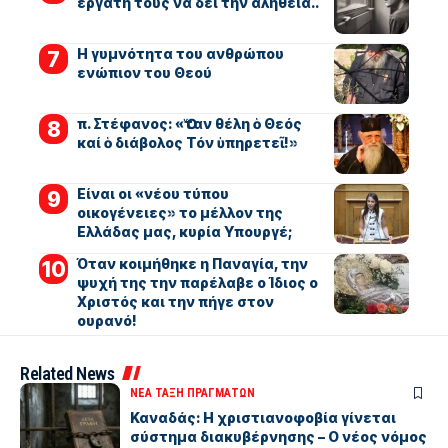
εργάτη τους να δεί την αλήθεια..
Η γυμνότητα του ανθρώπου
ενώπιον του Θεού
π. Στέφανος: «Ὅταν θέλη ὁ Θεός
καί ὁ διάβολος Τόν ὑπηρετεῖ!»
Είναι οι «νέου τύπου
οικογένειες» το μέλλον της
Ελλάδας μας, κυρία Υπουργέ;
Όταν κοιμήθηκε η Παναγία, την
ψυχή της την παρέλαβε ο Ίδιος ο
Χριστός και την πήγε στον
ουρανό!
Related News
ΝΕΑ ΤΑΞΗ ΠΡΑΓΜΑΤΩΝ
Καναδάς: Η χριστιανοφοβία γίνεται
σύστημα διακυβέρνησης – Ο νέος νόμος