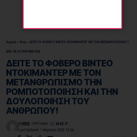
Αρχική
»
Blog
»
ΔΕΙΤΕ TO ΦOBEPO BINTEO NTOKIMANTEP ΜΕ ΤΟΝ ΜΕΤΑΝΘΡΩΠΙΣΜΟ ΤΗΝ ΡΟΜΠΟΤΟΠΟΙΗΣΗ ΚΑΙ ΤΗΝ ΔΟΥΛΟΠΟΙΗΣΗ ΤΟΥ ΑΝΘΡΩΠΟΥ!
ΝΕΑ ΤΑΞΗ ΠΡΑΓΜΑΤΩΝ
ΔΕΙΤΕ TO ΦOBEPO BINTEO
NTOKIMANTEP ΜΕ ΤΟΝ
ΜΕΤΑΝΘΡΩΠΙΣΜΟ ΤΗΝ
ΡΟΜΠΟΤΟΠΟΙΗΣΗ ΚΑΙ ΤΗΝ
ΔΟΥΛΟΠΟΙΗΣΗ ΤΟΥ
ΑΝΘΡΩΠΟΥ!
By
MIKE
209 Views
Last Updated: 1 Απριλίου 2022 13:06