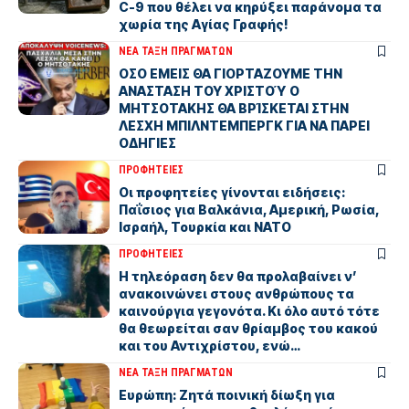
C-9 που θέλει να κηρύξει παράνομα τα
χωρία της Αγίας Γραφής!
ΝΕΑ ΤΑΞΗ ΠΡΑΓΜΑΤΩΝ
ΟΣΟ ΕΜΕΙΣ ΘΑ ΓΙΟΡΤΑΖΟΥΜΕ ΤΗΝ
ΑΝΑΣΤΑΣΗ ΤΟΥ ΧΡΙΣΤΟΎ Ο
ΜΗΤΣΟΤΑΚΗΣ ΘΑ ΒΡΊΣΚΕΤΑΙ ΣΤΗΝ
ΛΕΣΧΗ ΜΠΙΛΝΤΕΜΠΕΡΓΚ ΓΙΑ ΝΑ ΠΑΡΕΙ
ΟΔΗΓΙΕΣ
ΠΡΟΦΗΤΕΙΕΣ
Οι προφητείες γίνονται ειδήσεις:
Παΐσιος για Βαλκάνια, Αμερική, Ρωσία,
Ισραήλ, Τουρκία και ΝΑΤΟ
ΠΡΟΦΗΤΕΙΕΣ
Η τηλεόραση δεν θα προλαβαίνει ν’
ανακοινώνει στους ανθρώπους τα
καινούργια γεγονότα. Κι όλο αυτό τότε
θα θεωρείται σαν θρίαµβος του κακού
και του Αντιχρίστου, ενώ…
ΝΕΑ ΤΑΞΗ ΠΡΑΓΜΑΤΩΝ
Ευρώπη: Ζητά ποινική δίωξη για