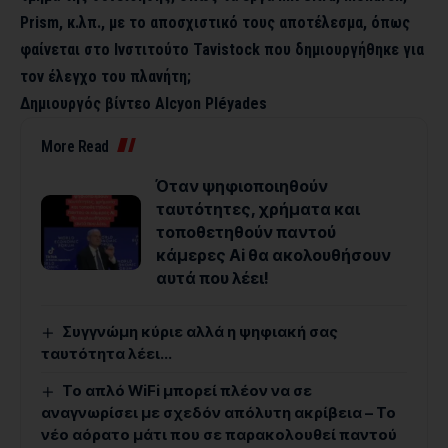
Prism, κ.λπ., με το αποσχιστικό τους αποτέλεσμα, όπως
φαίνεται στο Ινστιτούτο Tavistock που δημιουργήθηκε για
τον έλεγχο του πλανήτη;
Δημιουργός βίντεο Alcyon Pléyades
More Read
Όταν ψηφιοποιηθούν
ταυτότητες, χρήματα και
τοποθετηθούν παντού
κάμερες Ai θα ακολουθήσουν
αυτά που λέει!
Συγγνώμη κύριε αλλά η ψηφιακή σας
ταυτότητα λέει…
Το απλό WiFi μπορεί πλέον να σε
αναγνωρίσει με σχεδόν απόλυτη ακρίβεια – Το
νέο αόρατο μάτι που σε παρακολουθεί παντού