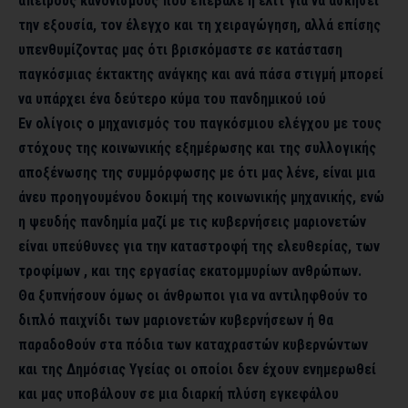
άπειρους κανονισμούς που επέβαλε η ελίτ για να ασκήσει
την εξουσία, τον έλεγχο και τη χειραγώγηση, αλλά επίσης
υπενθυμίζοντας μας ότι βρισκόμαστε σε κατάσταση
παγκόσμιας έκτακτης ανάγκης και ανά πάσα στιγμή μπορεί
να υπάρχει ένα δεύτερο κύμα του πανδημικού ιού
Εν ολίγοις ο μηχανισμός του παγκόσμιου ελέγχου με τους
στόχους της κοινωνικής εξημέρωσης και της συλλογικής
αποξένωσης της συμμόρφωσης με ότι μας λένε, είναι μια
άνευ προηγουμένου δοκιμή της κοινωνικής μηχανικής, ενώ
η ψευδής πανδημία μαζί με τις κυβερνήσεις μαριονετών
είναι υπεύθυνες για την καταστροφή της ελευθερίας, των
τροφίμων , και της εργασίας εκατομμυρίων ανθρώπων.
Θα ξυπνήσουν όμως οι άνθρωποι για να αντιληφθούν το
διπλό παιχνίδι των μαριονετών κυβερνήσεων ή θα
παραδοθούν στα πόδια των καταχραστών κυβερνώντων
και της Δημόσιας Υγείας οι οποίοι δεν έχουν ενημερωθεί
και μας υποβάλουν σε μια διαρκή πλύση εγκεφάλου