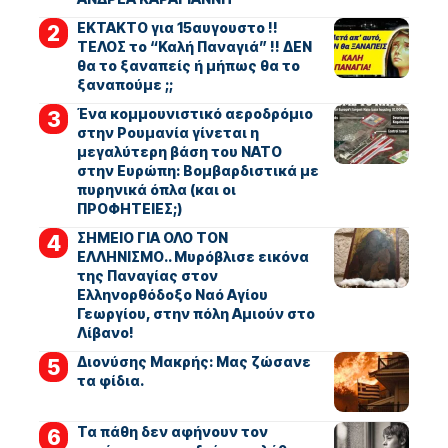
ΕΚΤΑΚΤΟ για 15αυγουστο !!
ΤΕΛΟΣ το “Καλή Παναγιά” !! ΔΕΝ
θα το ξαναπείς ή μήπως θα το
ξαναπούμε ;;
Ένα κομμουνιστικό αεροδρόμιο
στην Ρουμανία γίνεται η
μεγαλύτερη βάση του ΝΑΤΟ
στην Ευρώπη: Βομβαρδιστικά με
πυρηνικά όπλα (και οι
ΠΡΟΦΗΤΕΙΕΣ;)
ΣΗΜΕΙΟ ΓΙΑ ΟΛΟ ΤΟΝ
ΕΛΛΗΝΙΣΜΟ.. Μυρόβλισε εικόνα
της Παναγίας στον
Ελληνορθόδοξο Ναό Αγίου
Γεωργίου, στην πόλη Αμιούν στο
Λίβανο!
Διονύσης Μακρής: Μας ζώσανε
τα φίδια.
Τα πάθη δεν αφήνουν τον