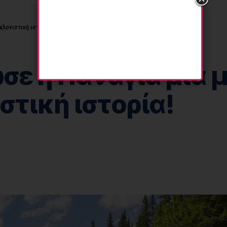
λονιστική ιστορία!
σε η Παναγία μία 
τική ιστορία!