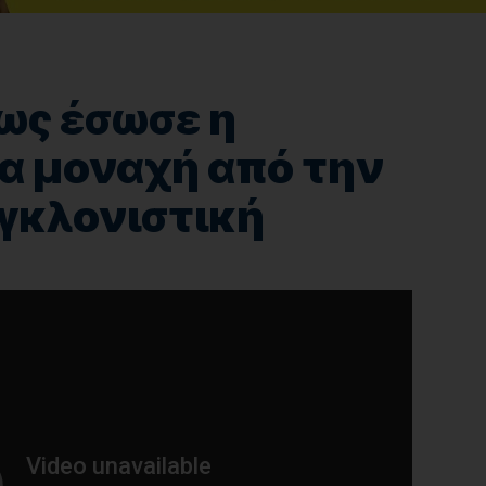
ως έσωσε η
ία μοναχή από την
γκλονιστική