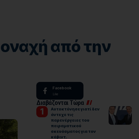
μοναχή από την
Facebook
Like
Διαβάζονται Τώρα
Αυτοκτόνησε γιατί δεν
άντεχε τις
παρενέργειες του
πειραματικού
σκευάσματος για τον
κόβιντ.