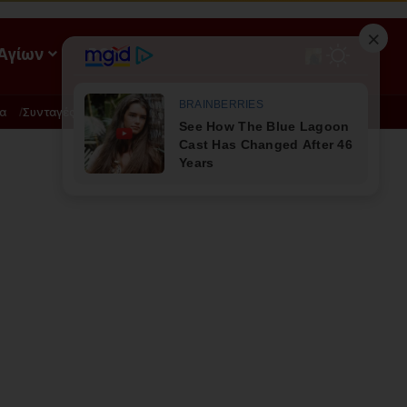
 Αγίων
ΡΟΗ
α
Συνταγές
Διατροφή - Φυσική Ιατρική