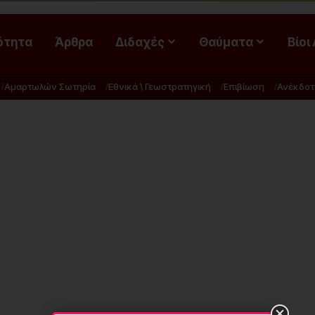
ότητα
Άρθρα
Διδαχές
Θαύματα
Βίοι
Αμαρτωλών Σωτηρία
Εθνικά \ Γεωστρατηγική
Επιβίωση
Ανέκδοτ