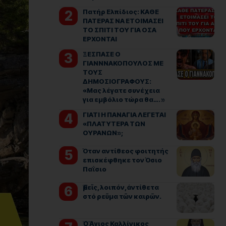
Πατήρ Ελπίδιος: ΚΑΘΕ
ΠΑΤΕΡΑΣ ΝΑ ΕΤΟΙΜΑΣΕΙ
ΤΟ ΣΠΙΤΙ ΤΟΥ ΓΙΑ ΟΣΑ
ΕΡΧΟΝΤΑΙ
ΞΕΣΠΑΣΕ Ο
ΓΙΑΝΝΝΑΚΟΠΟΥΛΟΣ ΜΕ
ΤΟΥΣ
ΔΗΜΟΣΙΟΓΡΑΦΟΥΣ:
«Μας λέγατε συνέχεια
για εμβόλιο τώρα θα…. »
ΓΙΑΤΙ Η ΠΑΝΑΓΙΑ ΛΕΓΕΤΑΙ
«ΠΛΑΤΥΤΕΡΑ ΤΩΝ
ΟΥΡΑΝΩΝ»;
Όταν αντίθεος φοιτητής
επισκέφθηκε τον Όσιο
Παΐσιο
Ἐμεῖς, λοιπόν, ἀντίθετα
στό ρεῦμα τῶν καιρῶν.
Ὁ Ἅγιος Καλλίνικος