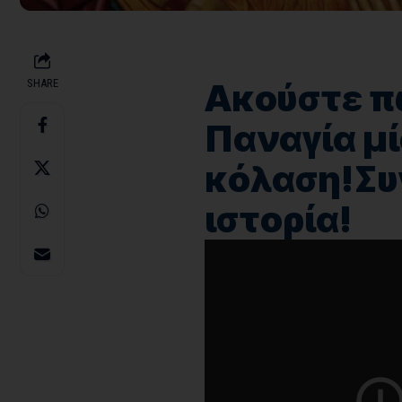
SHARE
Ακούστε π
Παναγία μ
κόλαση!Συ
ιστορία!