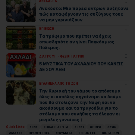
ΑΝΕΚΔΟΤΑ
Ανέκδοτο: Μια παρέα αντρών συζητάνε
πώς καταφέρνουν τις συζύγους τους
να μην γκρινιάζουν
ΕΠΙΒΙΩΣΗ
Τα τρόφιμα που πρέπει να έχεις
οπωσδηπότε αν γίνει Παγκόσμιος
Πόλεμος.
ΔΙΑΤΡΟΦΗ - ΦΥΣΙΚΗ ΙΑΤΡΙΚΗ
5 ΜΥΣΤΙΚΑ ΤΟΥ ΑΧΛΑΔΙΟΥ ΠΟΥ ΚΑΝΕΙΣ
ΔΕ ΣΟΥ ΛΕΕΙ
ΒΓΑΛΜΕΝΑ ΑΠΟ ΤΗ ΖΩΗ
Την Κυριακή του γάμου το απόγευμα
όλες οι κοπέλες πηγαίναμε να δούμε
που θα στολίζανε την Νύφη και να
ακούσουμε και τα τραγούδια για το
στόλισμα που συνήθως τα έλεγαν οι
μεγάλες γυναίκες।
Quick Links:
slide
ΕΠΙΚΑΙΡΟΤΗΤΑ
slide1
ΑΡΘΡΑ
dexia
ΔΙΔΑΧΕΣ
ΠΡΟΦΗΤΕΙΕΣ
ΘΑΥΜΑΤΑ
ΓΕΡΟΝΤΕΣ
ΒΙΟΙ ΑΓΙΩΝ