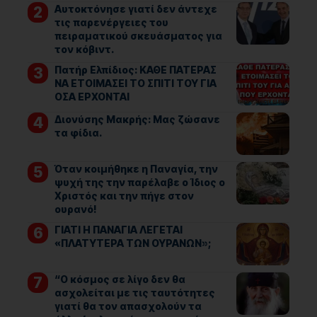
Αυτοκτόνησε γιατί δεν άντεχε
τις παρενέργειες του
πειραματικού σκευάσματος για
τον κόβιντ.
Πατήρ Ελπίδιος: ΚΑΘΕ ΠΑΤΕΡΑΣ
ΝΑ ΕΤΟΙΜΑΣΕΙ ΤΟ ΣΠΙΤΙ ΤΟΥ ΓΙΑ
ΟΣΑ ΕΡΧΟΝΤΑΙ
Διονύσης Μακρής: Μας ζώσανε
τα φίδια.
Όταν κοιμήθηκε η Παναγία, την
ψυχή της την παρέλαβε ο Ίδιος ο
Χριστός και την πήγε στον
ουρανό!
ΓΙΑΤΙ Η ΠΑΝΑΓΙΑ ΛΕΓΕΤΑΙ
«ΠΛΑΤΥΤΕΡΑ ΤΩΝ ΟΥΡΑΝΩΝ»;
“Ο κόσμος σε λίγο δεν θα
ασχολείται με τις ταυτότητες
γιατί θα τον απασχολούν τα