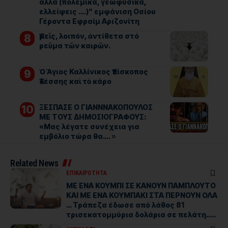
άλλα (πολεμικά, γεωφυσικά,
ελλείψεις ….)” εμφάνιση Οσίου
Γέροντα Εφραίμ Αριζονίτη
Ἐμεῖς, λοιπόν, ἀντίθετα στό
ρεῦμα τῶν καιρῶν.
Ὁ Ἅγιος Καλλίνικος Ἐπίσκοπος
Ἐδέσσης καὶ τὸ κάρο
ΞΕΣΠΑΣΕ Ο ΓΙΑΝΝΝΑΚΟΠΟΥΛΟΣ
ΜΕ ΤΟΥΣ ΔΗΜΟΣΙΟΓΡΑΦΟΥΣ:
«Μας λέγατε συνέχεια για
εμβόλιο τώρα θα…. »
Related News
ΕΠΙΚΑΙΡΟΤΗΤΑ
ΜΕ ΕΝΑ ΚΟΥΜΠΙ ΣΕ ΚΑΝΟΥΝ ΠΑΜΠΛΟΥΤΟ
ΚΑΙ ΜΕ ΕΝΑ ΚΟΥΜΠΑΚΙ ΣΤΑ ΠΕΡΝΟΥΝ ΟΛΑ
… Τράπεζα έδωσε από λάθος 81
τρισεκατομμύρια δολάρια σε πελάτη…..