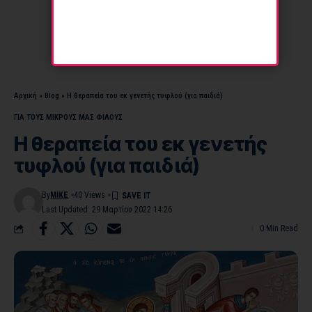
Αρχική
»
Blog
»
Η θεραπεία του εκ γενετής τυφλού (για παιδιά)
ΓΙΑ ΤΟΥΣ ΜΙΚΡΟΥΣ ΜΑΣ ΦΙΛΟΥΣ
Η θεραπεία του εκ γενετής
τυφλού (για παιδιά)
By
MIKE
40 Views
Last Updated: 29 Μαρτίου 2022 14:26
0 Min Read