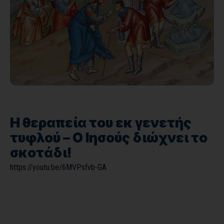
Η θεραπεία του εκ γενετής
τυφλού – Ο Ιησούς διώχνει το
σκοτάδι!
https://youtu.be/6MVPsfvb-GA