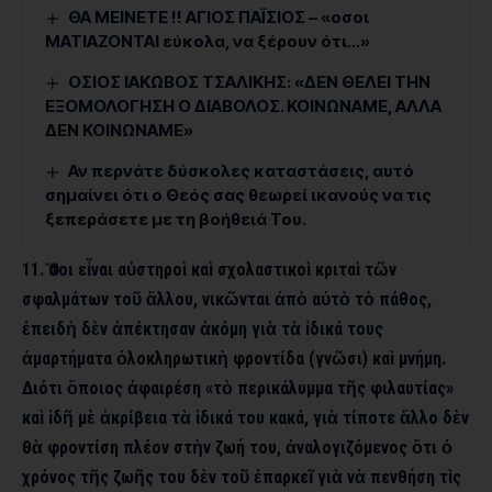
ΘΑ ΜΕΙΝΕΤΕ !! ΑΓΙΟΣ ΠΑΪΣΙΟΣ – «οσοι
ΜΑΤΙΑΖΟΝΤΑΙ εύκολα, να ξέρουν ότι…»
ΟΣΙΟΣ ΙΑΚΩΒΟΣ ΤΣΑΛΙΚΗΣ: «ΔΕΝ ΘΕΛΕΙ ΤΗΝ
ΕΞΟΜΟΛΟΓΗΣΗ Ο ΔΙΑΒΟΛΟΣ. ΚΟΙΝΩΝΑΜΕ, ΑΛΛΑ
ΔΕΝ ΚΟΙΝΩΝΑΜΕ»
Αν περνάτε δύσκολες καταστάσεις, αυτό
σημαίνει ότι ο Θεός σας θεωρεί ικανούς να τις
ξεπεράσετε με τη βοήθειά Του.
11. Ὅσοι εἶναι αὐστηροὶ καὶ σχολαστικοὶ κριταὶ τῶν
σφαλμάτων τοῦ ἄλλου, νικῶνται ἀπὸ αὐτὸ τὸ πάθος,
ἐπειδὴ δὲν ἀπέκτησαν ἀκόμη γιὰ τὰ ἰδικά τους
ἁμαρτήματα ὁλοκληρωτικὴ φροντίδα (γνῶσι) καὶ μνήμη.
Διότι ὅποιος ἀφαιρέση «τὸ περικάλυμμα τῆς φιλαυτίας»
καὶ ἰδῆ μὲ ἀκρίβεια τὰ ἰδικά του κακά, γιὰ τίποτε ἄλλο δὲν
θὰ φροντίση πλέον στὴν ζωή του, ἀναλογιζόμενος ὅτι ὁ
χρόνος τῆς ζωῆς του δὲν τοῦ ἐπαρκεῖ γιὰ νὰ πενθήση τὶς