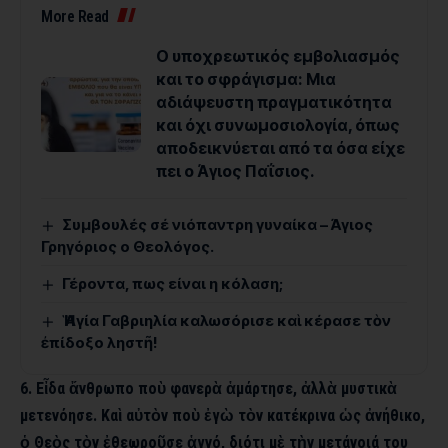
More Read
Ο υποχρεωτικός εμβολιασμός
και το σφράγισμα: Μια
αδιάψευστη πραγματικότητα
και όχι συνωμοσιολογία, όπως
αποδεικνύεται από τα όσα είχε
πει ο Άγιος Παΐσιος.
Συμβουλές σέ νιόπαντρη γυναίκα – Άγιος
Γρηγόριος ο Θεολόγος.
Γέροντα, πως είναι η κόλαση;
Ἡ Ἁγία Γαβριηλία καλωσόρισε καὶ κέρασε τὸν
ἐπίδοξο ληστῆ!
6. Εἶδα ἄνθρωπο ποὺ φανερὰ ἁμάρτησε, ἀλλὰ μυστικὰ
μετενόησε. Καὶ αὐτὸν ποὺ ἐγὼ τὸν κατέκρινα ὡς ἀνήθικο,
ὁ Θεὸς τὸν ἐθεωροῦσε ἁγνό, διότι μὲ τὴν μετάνοιά του