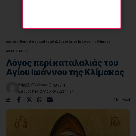
Αρχική
»
Blog
»
Λόγος περί καταλαλιάς του Αγίου Ιωάννου της Κλίμακoς
ΔΙΔΑΧΕΣ ΑΓΙΩΝ
Λόγος περί καταλαλιάς του
Αγίου Ιωάννου της Κλίμακoς
By
MIKE
73 Views
Last Updated: 2 Απριλίου 2022 11:37
7 Min Read