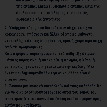
τῆς ἀγάπης. Σημαίνει ὑπόκρισις ἀγάπης, αἰτία τῆς
ἀκαθαρσίας, αἰτία τοῦ βάρους τῆς καρδιᾶς,
ἐξαφάνισις τῆς ἁγνότητος.
2. Ὑπάρχουν κόρες ποὺ διαπράττουν αἴσχη, χωρὶς νὰ
κοκκινίζουν. Ὑπάρχουν καὶ ἄλλες οἱ ὁποῖες φαίνονται
ντροπαλές, καὶ ὅμως διαπράττουν, κρυφά, χειρότερα αἴσχη
ἀπὸ τὶς προηγούμενες.
Κάτι παρόμοιο παρατηροῦμε καὶ στὰ πάθη τῆς ἀτιμίας.
Τέτοιες κόρες εἶναι ἡ ὑποκρισία, ἡ πονηρία, ἡ λύπη, ἡ
μνησικακία, ἡ ἐσωτερικὴ καταλαλιὰ τῆς καρδιᾶς. Ἄλλη
ἐντύπωσι δημιουργοῦν ἐξωτερικὰ καὶ ἄλλος εἶναι ὁ
στόχος τους.
3. Ἄκουσα μερικοὺς νὰ καταλαλοῦν καὶ τοὺς ἐπέπληξα. Καὶ
γιὰ νὰ δικαιολογηθοῦν οἱ ἐργάτες αὐτοὶ τοῦ κακοῦ μοῦ
ἀπήντησαν ὅτι τὸ ἔκαναν ἀπὸ ἀγάπη καὶ ἐνδιαφέρον πρὸς
αὐτὸν ποὺ κατέκριναν.