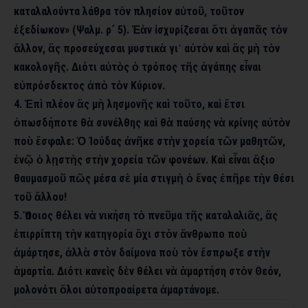
καταλαλούντα λάθρα τὸν πλησίον αὐτοῦ, τοῦτον
ἐξεδίωκον» (Ψαλμ. ρ´ 5). Ἐὰν ἰσχυρίζεσαι ὅτι ἀγαπᾶς τὸν
ἄλλον, ἂς προσεύχεσαι μυστικὰ γι᾿ αὐτὸν καὶ ἂς μὴ τὸν
κακολογῆς. Διότι αὐτὸς ὁ τρόπος τῆς ἀγάπης εἶναι
εὐπρόσδεκτος ἀπὸ τὸν Κύριον.
4. Ἐπὶ πλέον ἂς μὴ λησμονῆς καὶ τοῦτο, καὶ ἔτσι
ὁπωσδήποτε θὰ συνέλθης καὶ θὰ παύσης νὰ κρίνης αὐτὸν
ποὺ ἔσφαλε: Ὁ Ἰούδας ἀνῆκε στὴν χορεία τῶν μαθητῶν,
ἐνῷ ὁ λῃστὴς στὴν χορεία τῶν φονέων. Καὶ εἶναι ἄξιο
θαυμασμοῦ πῶς μέσα σὲ μία στιγμὴ ὁ ἕνας ἐπῆρε τὴν θέσι
τοῦ ἄλλου!
5. Ὅποιος θέλει νὰ νικήση τὸ πνεῦμα τῆς καταλαλιᾶς, ἂς
ἐπιρρίπτη τὴν κατηγορία ὄχι στὸν ἄνθρωπο ποὺ
ἁμάρτησε, ἀλλὰ στὸν δαίμονα ποὺ τὸν ἔσπρωξε στὴν
ἁμαρτία. Διότι κανεὶς δὲν θέλει νὰ ἁμαρτήση στὸν Θεόν,
μολονότι ὅλοι αὐτοπροαίρετα ἁμαρτάνομε.