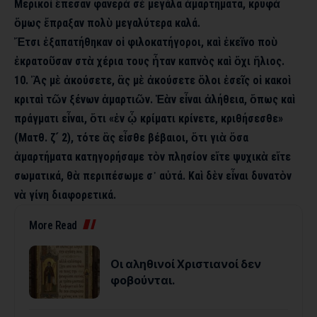
Μερικοὶ ἔπεσαν φανερὰ σὲ μεγάλα ἁμαρτήματα, κρυφὰ
ὅμως ἔπραξαν πολὺ μεγαλύτερα καλά.
Ἔτσι ἐξαπατήθηκαν οἱ φιλοκατήγοροι, καὶ ἐκεῖνο ποὺ
ἐκρατοῦσαν στὰ χέρια τους ἦταν καπνὸς καὶ ὄχι ἥλιος.
10. Ἂς μὲ ἀκούσετε, ἂς μὲ ἀκούσετε ὅλοι ἐσεῖς οἱ κακοὶ
κριταὶ τῶν ξένων ἁμαρτιῶν. Ἐὰν εἶναι ἀλήθεια, ὅπως καὶ
πράγματι εἶναι, ὅτι «ἐν ᾧ κρίματι κρίνετε, κριθήσεσθε»
(Ματθ. ζ´ 2), τότε ἂς εἶσθε βέβαιοι, ὅτι γιὰ ὅσα
ἁμαρτήματα κατηγορήσαμε τὸν πλησίον εἴτε ψυχικὰ εἴτε
σωματικά, θὰ περιπέσωμε σ᾿ αὐτά. Καὶ δὲν εἶναι δυνατὸν
νὰ γίνη διαφορετικά.
More Read
Οι αληθινοί Χριστιανοί δεν
φοβούνται.