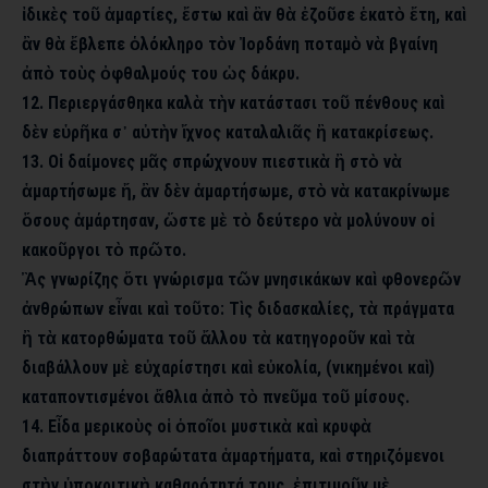
ἰδικὲς τοῦ ἁμαρτίες, ἔστω καὶ ἂν θὰ ἐζοῦσε ἑκατὸ ἔτη, καὶ
ἂν θὰ ἔβλεπε ὁλόκληρο τὸν Ἰορδάνη ποταμὸ νὰ βγαίνη
ἀπὸ τοὺς ὀφθαλμούς του ὡς δάκρυ.
12. Περιεργάσθηκα καλὰ τὴν κατάστασι τοῦ πένθους καὶ
δὲν εὑρῆκα σ᾿ αὐτὴν ἴχνος καταλαλιᾶς ἢ κατακρίσεως.
13. Οἱ δαίμονες μᾶς σπρώχνουν πιεστικὰ ἢ στὸ νὰ
ἁμαρτήσωμε ἤ, ἂν δὲν ἁμαρτήσωμε, στὸ νὰ κατακρίνωμε
ὅσους ἁμάρτησαν, ὥστε μὲ τὸ δεύτερο νὰ μολύνουν οἱ
κακοῦργοι τὸ πρῶτο.
Ἂς γνωρίζης ὅτι γνώρισμα τῶν μνησικάκων καὶ φθονερῶν
ἀνθρώπων εἶναι καὶ τοῦτο: Τὶς διδασκαλίες, τὰ πράγματα
ἢ τὰ κατορθώματα τοῦ ἄλλου τὰ κατηγοροῦν καὶ τὰ
διαβάλλουν μὲ εὐχαρίστησι καὶ εὐκολία, (νικημένοι καὶ)
καταποντισμένοι ἄθλια ἀπὸ τὸ πνεῦμα τοῦ μίσους.
14. Εἶδα μερικοὺς οἱ ὁποῖοι μυστικὰ καὶ κρυφὰ
διαπράττουν σοβαρώτατα ἁμαρτήματα, καὶ στηριζόμενοι
στὴν ὑποκριτικὴ καθαρότητά τους, ἐπιτιμοῦν μὲ