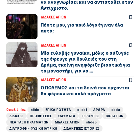
να αναγνωρίσει και να αντισταθεί στον
Αντίχριστο.
ΔΙΔΑΧΕΣ ΑΓΙΩΝ
Πέστε μου, για ποιό λόγο έγιναν όλα
αυτά;
ΔΙΔΑΧΕΣ ΑΓΙΩΝ
Μία ευλαβής γυναίκα, μόλις ο σύζυγός
της έφευγε για δουλειές του στη
Δράμα, εκείνη ανηφόριζε βιαστικά για
το μοναστήρι, για να….
ΔΙΔΑΧΕΣ ΑΓΙΩΝ
Ο ΠΟΛΕΜΟΣ και τα δεινά που έρχονται
θα φέρουν και καλά πράγματα
Quick Links:
slide
ΕΠΙΚΑΙΡΟΤΗΤΑ
slide1
ΑΡΘΡΑ
dexia
ΔΙΔΑΧΕΣ
ΠΡΟΦΗΤΕΙΕΣ
ΘΑΥΜΑΤΑ
ΓΕΡΟΝΤΕΣ
ΒΙΟΙ ΑΓΙΩΝ
ΝΕΑ ΤΑΞΗ ΠΡΑΓΜΑΤΩΝ
ΔΙΔΑΧΕΣ ΑΓΙΩΝ
slide5
ΔΙΑΤΡΟΦΗ - ΦΥΣΙΚΗ ΙΑΤΡΙΚΗ
ΔΙΔΑΚΤΙΚΕΣ ΙΣΤΟΡΙΕΣ