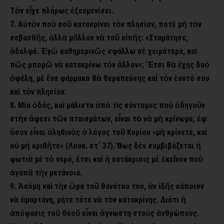
Τὸν εἶχε πλήρως ἐξευμενίσει.
7. Αὐτὸν ποὺ σοῦ κατακρίνει τὸν πλησίον, ποτὲ μὴ τὸν
σεβασθῆς, ἀλλὰ μᾶλλον νὰ τοῦ εἰπῆς: «Σταμάτησε,
ἀδελφέ. Ἐγὼ καθημερινῶς σφάλλω σὲ χειρότερα, καὶ
πῶς μπορῶ νὰ κατακρίνω τὸν ἄλλον»; Ἔτσι θὰ ἔχης δυὸ
ὀφέλη, μὲ ἕνα φάρμακο θὰ θεραπεύσης καὶ τὸν ἑαυτό σου
καὶ τὸν πλησίον.
8. Μία ὁδός, καὶ μάλιστα ἀπὸ τὶς σύντομες ποὺ ὁδηγοῦν
στὴν ἄφεσι τῶν πταισμάτων, εἶναι τὸ νὰ μὴ κρίνωμε, ἐφ᾿
ὅσον εἶναι ἀληθινὸς ὁ λόγος τοῦ Κυρίου «μὴ κρίνετε, καὶ
οὐ μὴ κριθῆτε» (Λουκ. στ´ 37). Ὅπως δὲν συμβιβάζεται ἡ
φωτιὰ μὲ τὸ νερό, ἔτσι καὶ ἡ κατάκρισις μὲ ἐκεῖνον ποὺ
ἀγαπᾶ τὴν μετάνοια.
9. Ἀκόμη καὶ τὴν ὥρα τοῦ θανάτου του, ἂν ἰδῆς κάποιον
νὰ ἁμαρτάνη, μήτε τότε νὰ τὸν κατακρίνης. Διότι ἡ
ἀπόφασις τοῦ Θεοῦ εἶναι ἄγνωστη στοὺς ἀνθρώπους.