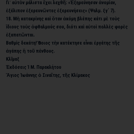
Γι᾿ αὐτὸν μάλιστα ἔχει λεχθῆ: «Ἐξηρεύνησαν ἀνομίαν,
ἐξέλιπον ἐξερευνῶντες ἐξερευνήσεις» (Ψαλμ. ξγ´ 7).
18. Μὴ κατακρίνης καὶ ὅταν ἀκόμη βλέπης κάτι μὲ τοὺς
ἴδιους τοὺς ὀφθαλμούς σου, διότι καὶ αὐτοὶ πολλὲς φορὲς
ἐξαπατῶνται.
Βαθμὶς δεκάτη! Ὅποιος τὴν κατέκτησε εἶναι ἐργάτης τῆς
ἀγάπης ἢ τοῦ πένθους.
Κλῖμαξ
Ἐκδόσεις Ἱ Μ. Παρακλήτου
Ἅγιος Ἰωάννης ὁ Σιναΐτης, τῆς Κλίμακος