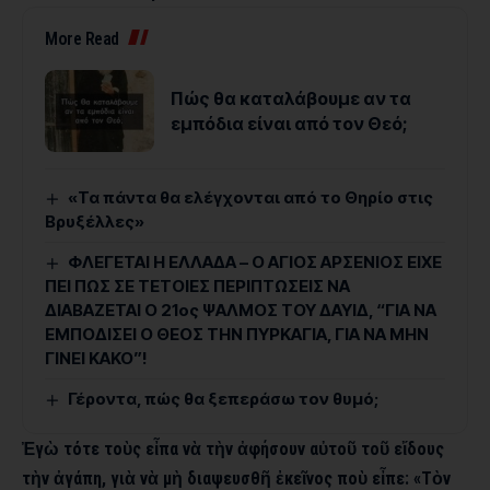
More Read
Πώς θα καταλάβουμε αν τα
εμπόδια είναι από τον Θεό;
«Τα πάντα θα ελέγχονται από το Θηρίο στις
Βρυξέλλες»
ΦΛΕΓΕΤΑΙ Η ΕΛΛΑΔΑ – Ο ΑΓΙΟΣ ΑΡΣΕΝΙΟΣ ΕΙΧΕ
ΠΕΙ ΠΩΣ ΣΕ ΤΕΤΟΙΕΣ ΠΕΡΙΠΤΩΣΕΙΣ ΝΑ
ΔΙΑΒΑΖΕΤΑΙ Ο 21ος ΨΑΛΜΟΣ ΤΟΥ ΔΑΥΙΔ, “ΓΙΑ ΝΑ
ΕΜΠΟΔΙΣΕΙ Ο ΘΕΟΣ ΤΗΝ ΠΥΡΚΑΓΙΑ, ΓΙΑ ΝΑ ΜΗΝ
ΓΙΝΕΙ ΚΑΚΟ”!
Γέροντα, πώς θα ξεπεράσω τον θυμό;
Ἐγὼ τότε τοὺς εἶπα νὰ τὴν ἀφήσουν αὐτοῦ τοῦ εἴδους
τὴν ἀγάπη, γιὰ νὰ μὴ διαψευσθῆ ἐκεῖνος ποὺ εἶπε: «Τὸν