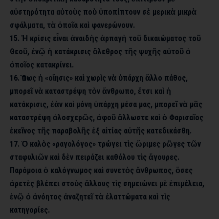
αὐστηρότητα αὐτοὺς ποὺ ὑποπίπτουν σὲ μερικὰ μικρὰ
σφάλματα, τὰ ὁποῖα καὶ φανερώνουν.
15. Ἡ κρίσις εἶναι ἀναιδὴς ἁρπαγὴ τοῦ δικαιώματος τοῦ
Θεοῦ, ἐνῷ ἡ κατάκρισις ὄλεθρος τῆς ψυχῆς αὐτοῦ ὁ
ὁποῖος κατακρίνει.
16. Ὅπως ἡ «οἴησις» καὶ χωρὶς νὰ ὑπάρχη ἄλλο πάθος,
μπορεῖ νὰ καταστρέψη τὸν ἄνθρωπο, ἔτσι καὶ ἡ
κατάκρισις, ἐὰν καὶ μόνη ὑπάρχη μέσα μας, μπορεῖ νὰ μᾶς
καταστρέψη ὁλοσχερῶς, ἀφοῦ ἄλλωστε καὶ ὁ Φαρισαῖος
ἐκεῖνος τῆς παραβολῆς ἐξ αἰτίας αὐτῆς κατεδικάσθη.
17. Ὁ καλὸς «ραγολόγος» τρώγει τὶς ὥριμες ρῶγες τῶν
σταφυλιῶν καὶ δὲν πειράζει καθόλου τὶς ἄγουρες.
Παρόμοια ὁ καλόγνωμος καὶ συνετὸς ἄνθρωπος, ὅσες
ἀρετὲς βλέπει στοὺς ἄλλους τὶς σημειώνει μὲ ἐπιμέλεια,
ἐνῷ ὁ ἀνόητος ἀναζητεῖ τὰ ἐλαττώματα καὶ τὶς
κατηγορίες.