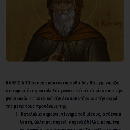
ΚΑΝΕΙΣ ΑΠΟ ὅσους σκέπτονται ὀρθὰ δὲν θὰ ἔχη, νομίζω,
ἀντίρρησι ὅτι ἡ καταλαλιὰ γεννᾶται ἀπὸ τὸ μίσος καὶ τὴν
μνησικακία. Γι᾿ αὐτὸ καὶ τὴν ἐτοποθετήσαμε στὴν σειρά
της μετὰ τοὺς προγόνους της.
Καταλαλιὰ σημαίνει γέννημα τοῦ μίσους, ἀσθένεια
λεπτή, ἀλλὰ καὶ παχειά· παχειὰ βδέλλα, κρυμμένη
καὶ ἀφανής, ποὺ ἀπορροφᾶ καὶ ἐξαφανίζει τὸ αἷμα