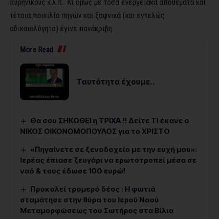
πυρηνικούς κ.λ.π.. Κι όμως με τόσα ενεργειακά αποθέματα και
τέτοια ποικιλία πηγών και ξαφνικά (και εντελώς
αδικαιολόγητα) έγινε πανάκριβη.
More Read
Ταυτότητα έχουμε..
Θα σου ΣΗΚΩΘΕΙ η ΤΡΙΧΑ !! Δείτε ΤΙ έκανε ο
ΝΙΚΟΣ ΟΙΚΟΝΟΜΟΠΟΥΛΟΣ για το ΧΡΙΣΤΟ
«Πηγαίνετε σε ξενοδοχείο με την ευχή μου»:
Ιερέας έπιασε ζευγάρι να ερωτοτροπεί μέσα σε
ναό & τους έδωσε 100 ευρώ!
Προκαλεί τρομερό δέος : Η φωτιά
σταμάτησε στην θύρα του Ιερού Ναού
Μεταμορφώσεως του Σωτήρος στα Βίλια