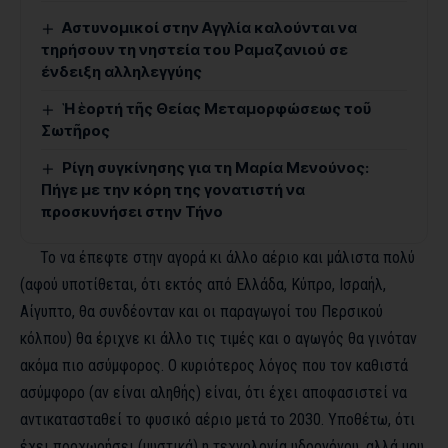
Αστυνομικοί στην Αγγλία καλούνται να
τηρήσουν τη νηστεία του Ραμαζανιού σε
ένδειξη αλληλεγγύης
Ἡ ἑορτή τῆς Θείας Μεταμορφώσεως τοῦ
Σωτῆρος
Ρίγη συγκίνησης για τη Μαρία Μενούνος:
Πήγε με την κόρη της γονατιστή να
προσκυνήσει στην Τήνο
Το να έπεφτε στην αγορά κι άλλο αέριο και μάλιστα πολύ
(αφού υποτίθεται, ότι εκτός από Ελλάδα, Κύπρο, Ισραήλ,
Αίγυπτο, θα συνδέονταν και οι παραγωγοί του Περσικού
κόλπου) θα έριχνε κι άλλο τις τιμές και ο αγωγός θα γινόταν
ακόμα πιο ασύμφορος. Ο κυριότερος λόγος που τον καθιστά
ασύμφορο (αν είναι αληθής) είναι, ότι έχει αποφασιστεί να
αντικατασταθεί το φυσικό αέριο μετά το 2030. Υποθέτω, ότι
έχει προχωρήσει (μυστικά) η τεχνολογία υδρογόνου, αλλά μου