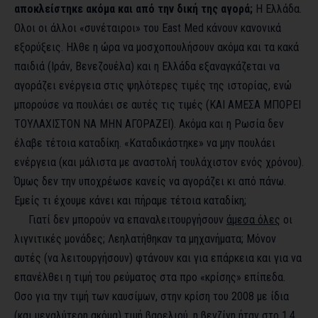
αποκλείστηκε ακόμα και από την δική της αγορά;
Η Ελλάδα.
Ολοι οι άλλοι «συνέταιροι» του
East
Med
κάνουν κανονικά
εξορύξεις. Ηλθε η ώρα να μοσχοπουλήσουν ακόμα και τα κακά
παιδιά (Ιράν, Βενεζουέλα) και η Ελλάδα εξαναγκάζεται να
αγοράζει ενέργεια στις ψηλότερες τιμές της ιστορίας, ενώ
μπορούσε να πουλάει σε αυτές τις τιμές (ΚΑΙ ΑΜΕΣΑ ΜΠΟΡΕΙ
ΤΟΥΛΑΧΙΣΤΟΝ ΝΑ ΜΗΝ ΑΓΟΡΑΖΕΙ). Ακόμα και η Ρωσία δεν
έλαβε τέτοια καταδίκη. «Καταδικάστηκε» να μην πουλάει
ενέργεια (και μάλιστα με αναστολή τουλάχιστον ενός χρόνου).
Όμως δεν την υποχρέωσε κανείς να αγοράζει κι από πάνω.
Εμείς τι έχουμε κάνει και πήραμε τέτοια καταδίκη;
Γιατί δεν μπορούν να επαναλειτουργήσουν
άμεσα όλες
οι
λιγνιτικές μονάδες; Λεηλατήθηκαν τα μηχανήματα; Μόνον
αυτές (να λειτουργήσουν) φτάνουν και για επάρκεια και για να
επανέλθει η τιμή του ρεύματος στα προ «κρίσης» επίπεδα.
Οσο για την τιμή των καυσίμων, στην κρίση του 2008 με ίδια
(και μεγαλύτερη ακόμα) τιμή βαρελιού, η βενζίνη ήταν στο 1,4