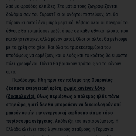
λαό με φρούδες ελπίδες. Στα μάτια τους ζωγραφίζονται
δολάρια σαν του Σκρουτζ κι οι ανόητοι πιστεύουν, ότι θα
πάρουν κι αυτοί ένα μικρό μερτικό. Βέβαια όλοι οι πονηροί του
έθνους θα τσιμπίσουν μεζέ, όπως σε κάθε εθνικό πλούτο που
καταληστεύτηκε, αλλά μόνον αυτοί. Ολοι οι άλλοι θα μείνουμε
με τα χρέη στο χέρι. Και όλα τα τρισεκατομμύρια του
υπεδάφους να αρμέξουν, και ο λαός και το κράτος θα είμαστε
πάλι χρεωμένοι. Πάντα θα βρίσκουν τρόπους να το κάνουν
αυτό.
Παράδειγμα.
Ηδη πριν τον πόλεμο της Ουκρανίας
ξέσπασε ενεργειακή κρίση,
χωρίς κανέναν λόγο
(δικαιολογία).
Ολως περιέργως ο πόλεμος ήλθε πάνω
στην ώρα, γιατί δεν θα μπορούσαν να δικαιολογούν επί
μακρόν αυτήν την ενεργειακή κερδοσκοπία με τόσο
περίσσευμα ενέργειας.
Απόδειξη του περισσεύματος; Η
Ελλάδα κλείνει τους λιγνιτικούς σταθμούς, η Γερμανία