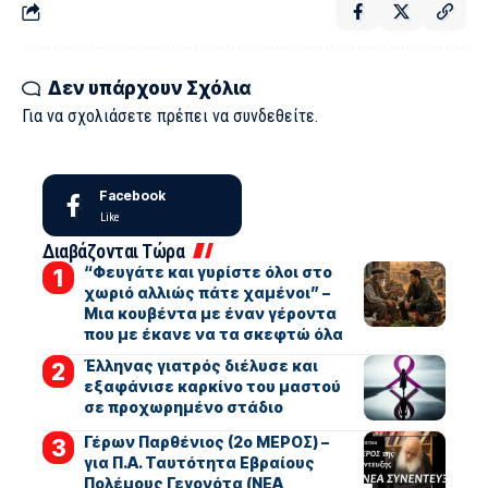
Δεν υπάρχουν Σχόλια
Για να σχολιάσετε πρέπει να
συνδεθείτε
.
Facebook
Like
Διαβάζονται Τώρα
“Φευγάτε και γυρίστε όλοι στο
χωριό αλλιώς πάτε χαμένοι” –
Μια κουβέντα με έναν γέροντα
που με έκανε να τα σκεφτώ όλα
Έλληνας γιατρός διέλυσε και
εξαφάνισε καρκίνο του μαστού
σε προχωρημένο στάδιο
Γέρων Παρθένιος (2ο ΜΕΡΟΣ) –
για Π.Α. Ταυτότητα Εβραίους
Πολέμους Γεγονότα (ΝΕΑ