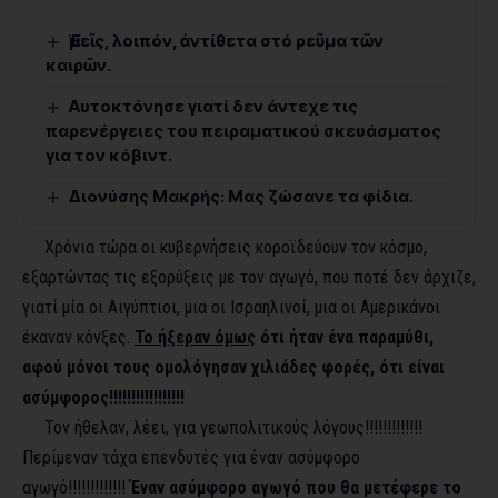
Ἐμεῖς, λοιπόν, ἀντίθετα στό ρεῦμα τῶν
καιρῶν.
Αυτοκτόνησε γιατί δεν άντεχε τις
παρενέργειες του πειραματικού σκευάσματος
για τον κόβιντ.
Διονύσης Μακρής: Μας ζώσανε τα φίδια.
Χρόνια τώρα οι κυβερνήσεις κοροϊδεύουν τον κόσμο,
εξαρτώντας τις εξορύξεις με τον αγωγό, που ποτέ δεν άρχιζε,
γιατί μία οι Αιγύπτιοι, μια οι Ισραηλινοί, μια οι Αμερικάνοι
έκαναν κόνξες.
Το ήξεραν όμως
ότι ήταν ένα παραμύθι,
αφού μόνοι τους ομολόγησαν χιλιάδες φορές, ότι είναι
ασύμφορος!!!!!!!!!!!!!!!!!
Τον ήθελαν, λέει, για γεωπολιτικούς λόγους!!!!!!!!!!!!!
Περίμεναν τάχα επενδυτές για έναν ασύμφορο
αγωγό!!!!!!!!!!!!!
Έναν ασύμφορο αγωγό που θα μετέφερε το