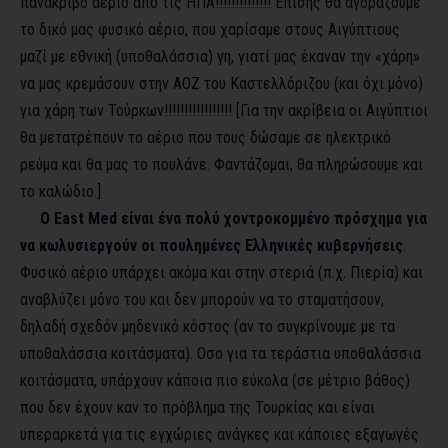
πανάκριβο αέριο από τις ΗΠΑ!!!!!!!!!!!!!! Επίσης θα αγοράζουμε
το δικό μας φυσικό αέριο, που χαρίσαμε στους Αιγύπτιους
μαζί με εθνική (υποθαλάσσια) γη, γιατί μας έκαναν την «χάρη»
να μας κρεμάσουν στην ΑΟΖ του Καστελλόριζου (και όχι μόνο)
για χάρη των Τούρκων!!!!!!!!!!!!!!!!! [Για την ακρίβεια οι Αιγύπτιοι
θα μετατρέπουν το αέριο που τους δώσαμε σε ηλεκτρικό
ρεύμα και θα μας το πουλάνε. Φαντάζομαι, θα πληρώσουμε και
το καλώδιο.]
Ο
East
Med
είναι ένα πολύ χοντροκομμένο πρόσχημα για
να κωλυσιεργούν οι πουλημένες Ελληνικές κυβερνήσεις
.
Φυσικό αέριο υπάρχει ακόμα και στην στεριά (π.χ. Πιερία) και
αναβλύζει μόνο του και δεν μπορούν να το σταματήσουν,
δηλαδή σχεδόν μηδενικό κόστος (αν το συγκρίνουμε με τα
υποθαλάσσια κοιτάσματα). Οσο για τα τεράστια υποθαλάσσια
κοιτάσματα, υπάρχουν κάποια πιο εύκολα (σε μέτριο βάθος)
που δεν έχουν καν το πρόβλημα της Τουρκίας και είναι
υπεραρκετά για τις εγχώριες ανάγκες και κάποιες εξαγωγές