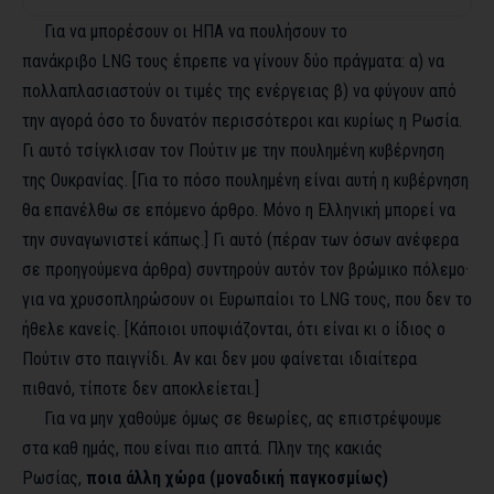
Για να μπορέσουν οι ΗΠΑ να πουλήσουν το
πανάκριβο
LNG
τους έπρεπε να γίνουν δύο πράγματα: α) να
πολλαπλασιαστούν οι τιμές της ενέργειας β) να φύγουν από
την αγορά όσο το δυνατόν περισσότεροι και κυρίως η Ρωσία.
Γι αυτό τσίγκλισαν τον Πούτιν με την πουλημένη κυβέρνηση
της Ουκρανίας. [Για το πόσο πουλημένη είναι αυτή η κυβέρνηση
θα επανέλθω σε επόμενο άρθρο. Μόνο η Ελληνική μπορεί να
την συναγωνιστεί κάπως.] Γι αυτό (πέραν των όσων ανέφερα
σε προηγούμενα άρθρα) συντηρούν αυτόν τον βρώμικο πόλεμο·
για να χρυσοπληρώσουν οι Ευρωπαίοι το
LNG
τους, που δεν το
ήθελε κανείς. [Κάποιοι υποψιάζονται, ότι είναι κι ο ίδιος ο
Πούτιν στο παιγνίδι. Αν και δεν μου φαίνεται ιδιαίτερα
πιθανό, τίποτε δεν αποκλείεται.]
Για να μην χαθούμε όμως σε θεωρίες, ας επιστρέψουμε
στα καθ ημάς, που είναι πιο απτά. Πλην της κακιάς
Ρωσίας,
ποια άλλη χώρα (μοναδική παγκοσμίως)