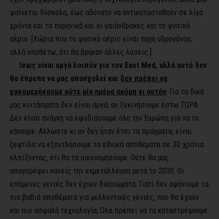
φαίνεται δύσκολο, έως αδύνατο να αντικατασταθούν σε λίγα
χρόνια και τα πυρηνικά και οι γαιάνθρακες και το φυσικό
αέριο. [Χώρια που το φυσικό αέριο είναι πηγή υδρογόνου,
αλλά υποθέτω, ότι θα βρήκαν άλλες λύσεις.]
Ισως είναι αργά λοιπόν για τον
East
Med
, αλλά αυτό δεν
θα έπρεπε να μας απασχολεί και
δεν πρέπει να
χασομερήσουμε ούτε μία ημέρα ακόμη γι αυτόν
. Για τα δικά
μας κοιτάσματα δεν είναι αργά, αν ξεκινήσουμε έστω ΤΩΡΑ.
Δεν είναι ανάγκη να εφοδιάσουμε όλη την Ευρώπη για να το
κάνουμε. Αλλωστε κι αν δεν ήταν έτσι τα πράγματα, είναι
ξεφτίλα να εξαντλήσουμε τα εθνικά αποθέματα σε 30 χρόνια
ελπίζοντας, ότι θα τα οικονομήσουμε. Ούτε θα μας
απαγορέψει κανείς την εκμετάλλευση μετά το 2030. Οι
επόμενες γενιές δεν έχουν δικαιώματα; Γιατί δεν αφήνουμε τα
πιο βαθιά αποθέματα για μελλοντικές γενιές, που θα έχουν
και πιο ασφαλή τεχνολογία; Όλα πρέπει να τα καταστρέψουμε