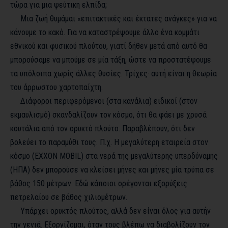
τώρα για μια ψεύτικη ελπίδα;
Μια ζωή θυμάμαι «επιτακτικές και έκτατες ανάγκες» για να
κάνουμε το κακό. Για να καταστρέψουμε άλλο ένα κομμάτι
εθνικού και φυσικού πλούτου, γιατί δήθεν μετά από αυτό θα
μπορούσαμε να μπούμε σε μία τάξη, ώστε να προστατέψουμε
τα υπόλοιπα χωρίς άλλες θυσίες. Τρίχες· αυτή είναι η θεωρία
του άρρωστου χαρτοπαίχτη.
Διάφοροι περιφερόμενοι (στα κανάλια) ειδικοί (στον
εκμαυλισμό) σκανδαλίζουν τον κόσμο, ότι θα φάει με χρυσά
κουτάλια από τον ορυκτό πλούτο. Παραβλέπουν, ότι δεν
βολεύει το παραμύθι τους. Π.χ. Η μεγαλύτερη εταιρεία στον
κόσμο (
EXXON
MOBIL
) στα νερά της μεγαλύτερης υπερδύναμης
(ΗΠΑ) δεν μπορούσε να κλείσει μήνες και μήνες μία τρύπα σε
βάθος 150 μέτρων. Εδώ κάποιοι ορέγονται εξορύξεις
πετρελαίου σε βάθος χιλιομέτρων.
Υπάρχει ορυκτός πλούτος, αλλά δεν είναι όλος για αυτήν
την γενιά. Εξοργίζομαι, όταν τους βλέπω να διαβολίζουν τον