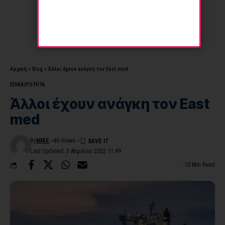
Αρχική
»
Blog
»
Άλλοι έχουν ανάγκη τον East med
ΕΠΙΚΑΙΡΟΤΗΤΑ
Άλλοι έχουν ανάγκη τον East
med
By
MIKE
46 Views
Last Updated: 3 Απριλίου 2022 11:49
10 Min Read