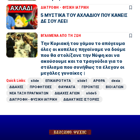
ΔΙΑΤΡΟΦΗ - ΦΥΣΙΚΗ ΙΑΤΡΙΚΗ
5 ΜΥΣΤΙΚΑ ΤΟΥ ΑΧΛΑΔΙΟΥ ΠΟΥ ΚΑΝΕΙΣ
ΔΕ ΣΟΥ ΛΕΕΙ
ΒΓΑΛΜΕΝΑ ΑΠΟ ΤΗ ΖΩΗ
Την Κυριακή του γάμου το απόγευμα
όλες οι κοπέλες πηγαίναμε να δούμε
που θα στολίζανε την Νύφη και να
ακούσουμε και τα τραγούδια για το
στόλισμα που συνήθως τα έλεγαν οι
μεγάλες γυναίκες।
Quick Links:
slide
ΕΠΙΚΑΙΡΟΤΗΤΑ
slide1
ΑΡΘΡΑ
dexia
ΔΙΔΑΧΕΣ
ΠΡΟΦΗΤΕΙΕΣ
ΘΑΥΜΑΤΑ
ΓΕΡΟΝΤΕΣ
ΒΙΟΙ ΑΓΙΩΝ
ΝΕΑ ΤΑΞΗ ΠΡΑΓΜΑΤΩΝ
ΔΙΔΑΧΕΣ ΑΓΙΩΝ
slide5
ΔΙΑΤΡΟΦΗ - ΦΥΣΙΚΗ ΙΑΤΡΙΚΗ
ΔΙΔΑΚΤΙΚΕΣ ΙΣΤΟΡΙΕΣ