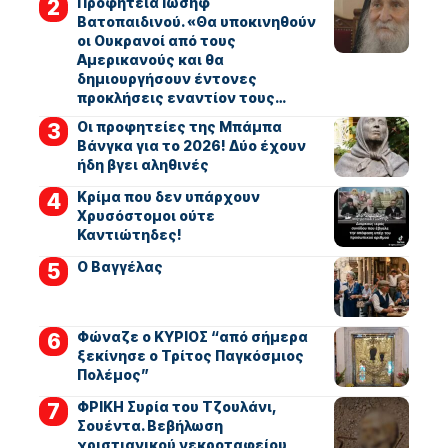
Προφητεία Ιωσήφ
Βατοπαιδινού. «Θα υποκινηθούν
οι Ουκρανοί από τους
Αμερικανούς και θα
δημιουργήσουν έντονες
προκλήσεις εναντίον τους…
Οι προφητείες της Μπάμπα
Βάνγκα για το 2026! Δύο έχουν
ήδη βγει αληθινές
Κρίμα που δεν υπάρχουν
Χρυσόστομοι ούτε
Καντιώτηδες!
Ο Βαγγέλας
Φώναζε ο ΚΥΡΙΟΣ “από σήμερα
ξεκίνησε ο Τρίτος Παγκόσμιος
Πολέμος”
ΦΡΙΚΗ Συρία του Τζουλάνι,
Σουέντα. Βεβήλωση
χριστιανικού νεκροταφείου,