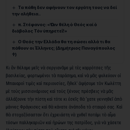
Τα πάθη δεν αφήνουν τον εργάτη τους να δεί
την αλήθεια..
π. Στέφανος: «Ὅταν θέλη ὁ Θεός καί ὁ
διάβολος Τόν ὑπηρετεῖ!»
Ο Θεός την Ελλάδα θα τη σώσει αλλά τι θα
πάθουν οι Έλληνες; (Δημήτριος Παναγόπουλος
♰)
Κι ἂν θέλαμε μεῖς νὰ σεργιανᾶμε μὲ τὲς καρρότσες τῆς
βασιλείας, φορτωμένοι τὰ παράσημα, καὶ νὰ μᾶς φυλεύουν οἱ
Μπαυαροὶ τιμὲς καὶ περιουσίες, ἢθελ’ ἀφήσομε τὸν Κωλέττη
μὲ τοὺς μισσιονάριους καὶ τοὺς ξένους πρέσβεις νὰ μᾶς
ἀλλάξουνε τὴν πίστη καὶ τότε κι ἐσεῖς θὰ ‘χατε γεννηθεῖ ἀπὸ
μάννες Φράγκισες καὶ θὰ κάνατε ἀνάποδα τὸ σταυρό σας. Καὶ
θὰ στοχαζόσασταν ὅτι ἐχρειάστη νὰ χυθεῖ ποτάμι τὸ αἷμα
τόσων παλληκαριῶν καὶ ἡρώων της πατρίδος, γιὰ νὰ χάσετε