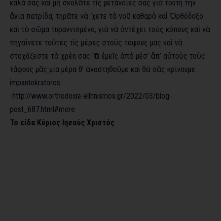
καλά σας καὶ μὴ σκολᾶτε τὶς μετάνοιές σας γιὰ τούτη τὴν
ἅγια πατρίδα, τηρᾶτε νὰ ‘χετε τὸ νοῦ καθαρὸ καὶ Ὀρθόδοξο
καὶ τὸ σῶμα τυραννισμένο, γιὰ νὰ ἀντέχει τοὺς κόπους καὶ νὰ
πηγαίνετε τοῦτες τὶς μέρες στοὺς τάφους μας καὶ νὰ
στοχάζεστε τὰ χρέη σας. Ὅτι ἐμεῖς ἀπὸ μέσ’ ἂπ’ αὐτοὺς τοὺς
τάφους μᾶς μία μέρα θ’ ἀναστηθοῦμε καὶ θὰ σᾶς κρίνουμε.
impantokratoros
-http://www.orthodoxia-ellhnismos.gr/2022/03/blog-
post_687.html#more
Το είδα
Κύριος Ιησούς Χριστός