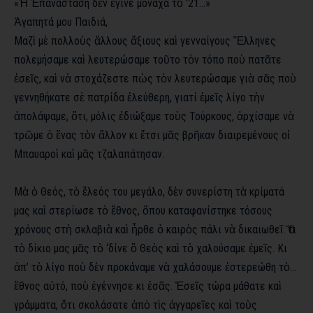
«Ἡ Ἐπανάσταση δὲν ἔγινε μονάχα τὸ ’21…»
Ἀγαπητά μου Παιδιά,
Μαζὶ μὲ πολλοὺς ἄλλους ἄξιους καὶ γενναίγους Ἕλληνες
πολεμήσαμε καὶ λευτερώσαμε τοῦτο τὸν τόπο ποὺ πατᾶτε
ἐσεῖς, καὶ νὰ στοχάζεστε πὼς τὸν λευτερώσαμε γιὰ σᾶς ποὺ
γεννηθήκατε σὲ πατρίδα ἐλεύθερη, γιατί ἐμεῖς λίγο τὴν
ἀπολάψαμε, ὅτι, μόλις ἐδιώξαμε τοὺς Τούρκους, ἀρχίσαμε νὰ
τρῶμε ὁ ἕνας τὸν ἄλλον κι ἔτσι μᾶς βρῆκαν διαιρεμένους οἱ
Μπαυαροὶ καὶ μᾶς τζαλαπάτησαν.
Μὰ ὁ Θεός, τὸ ἔλεός του μεγάλο, δὲν συνερίστη τὰ κρίματά
μας καὶ στερίωσε τὸ ἔθνος, ὅπου καταφανίστηκε τόσους
χρόνους στὴ σκλαβιὰ καὶ ἦρθε ὁ καιρὸς πάλι νὰ δικαιωθεῖ. Ὅτι
τὸ δίκιο μας μᾶς τὸ ‘δίνε ὂ Θεὸς καὶ τὸ χαλούσαμε ἐμεῖς. Κι
ἀπ’ τὸ λίγο ποὺ δὲν προκάναμε νὰ χαλάσουμε ἐστερεώθη τὸ…
ἔθνος αὐτό, ποὺ ἐγέννησε κι ἐσᾶς. Ἐσεῖς τώρα μάθατε καὶ
γράμματα, ὅτι σκολάσατε ἀπὸ τὶς ἀγγαρεῖες καὶ τοὺς