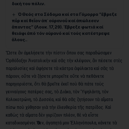
δική του πόλιν.
Ὁ Θεός στα Σόδομα καί στα Γόμορρα “ἔβρεξε
πῦρ καί θεῖον ἀπ᾿ οὐρανοῦ καί ἀπώλεσεν
ἅπαντας” (Λουκ. 17,29). Ἔβρεξε φωτιά καί
θειάφι ἀπό τόν οὐρανό καί τούς κατέστρεψε
ὅλους..
Ὥστε ἂν ἀμελήσετε τὴν πίστιν ὅπου σας παραδώσαμεν
Ὀρθόδοξην Ἀνατολικὴν καὶ σᾶς τὴν κλέψουν, ἂν πέσετε στὲς
παραλυσίες καὶ ἀφήσετε τὰ κάστρα ἀφύλακτα καὶ σᾶς τὰ
πάρουν, οὔτε νὰ ζήσετε μπορεῖτε οὔτε νὰ πεθάνετε
παρηγοριέστε, ὅτι θὰ βρεῖτε ἐκεῖ ποὺ θὰ πάτε τοὺς
γενναίγους πατέρες σας, τὸ Διάκο, τὸν Ὑψηλάντη, τὸν
Κολοκοτρώνη, τὸ Δυσσέα, καὶ θὰ σᾶς ζητήσουν τὰ αἵματα
πίσω ποὺ χύθησαν γιὰ τὴν ἐλευθερία τῆς πατρίδος. Καὶ
καθὼς τὰ αἵματα δὲν γυρίζουν πλέον, θὲ νὰ εἶστε
καταδικασμένοι. Ὅθεν, ἀγαπητά μου Ἑλληνόπουλα, κάνετε τὰ