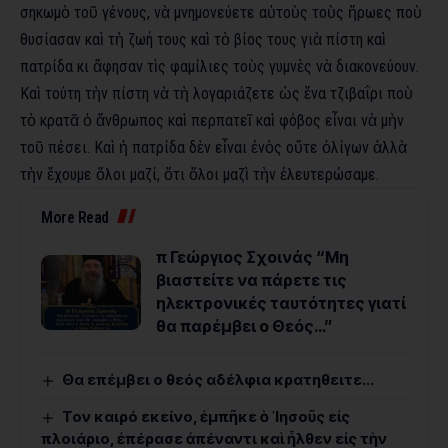
σηκωμὸ τοῦ γένους, νὰ μνημονεύετε αὐτοὺς τοὺς ἥρωες ποὺ
θυσίασαν καὶ τὴ ζωή τους καὶ τὸ βίος τους γιὰ πίστη καὶ
πατρίδα κι ἄφησαν τὶς φαμίλιες τοὺς γυμνὲς νὰ διακονεύουν.
Καὶ τούτη τὴν πίστη νὰ τὴ λογαριάζετε ὡς ἕνα τζιβαΐρι ποὺ
τὸ κρατᾶ ὁ ἄνθρωπος καὶ περπατεῖ καὶ φόβος εἶναι νὰ μὴν
τοῦ πέσει. Καὶ ἡ πατρίδα δὲν εἶναι ἑνὸς οὔτε ὀλίγων ἀλλὰ
τὴν ἔχουμε ὅλοι μαζί, ὅτι ὅλοι μαζὶ τὴν ἐλευτερώσαμε.
More Read
π Γεώργιος Σχοινάς “Μη
βιαστείτε να πάρετε τις
ηλεκτρονικές ταυτότητες γιατί
θα παρέμβει ο Θεός…”
Θα επέμβει ο θεός αδέλφια κρατηθειτε…
Τον καιρό εκείνο, ἐμπῆκε ὁ ᾿Ιησοῦς εἰς
πλοιάριο, ἐπέρασε ἀπέναντι καὶ ἦλθεν εἰς τὴν