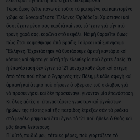
ἐλεύτεροι τὴν πίστη ποὺ εἴχατε σκλαβωμένοι.
Τώρα ὅμως ζεῖτε πάνω σὲ τοῦτο τὸ ματωμένο καὶ καπνισμένο
χῶμα καὶ λογαριάζεστε Ἕλληνες Ὀρθόδοξοι Χριστιανοὶ καὶ
ὅσοι ἔχετε μέσα σᾶς καρδιὰ καὶ νοῦ, τὸ ‘χετε γιὰ τὴν πιὸ
τρανὴ χαρά σας, κορῶνα στὸ κεφάλι.
Νὰ μὴ θαρρεῖτε ὅμως
πὼς ἔτσι κοιμηθήκαμε ἀπὸ βραδὶς Τοῦρκοι καὶ ξυπνήσαμε
Ἕλληνες. Ἐχρειάστηκε νὰ θυσιάσουμε ἀρετὴ καντάρια καὶ
κόπους καὶ αἵματα γι’ αὐτὴ τὴν ἐλευθερία ποὺ ἔχετε ἐσεῖς. Ὅτι
ἡ ἐπανάσταση δὲν ἔγινε τὸ ’21 μονάχα κάθε ὥρα καὶ στιγμὴ
ἀπὸ τότε ποὺ πῆρε ὁ Ἀγαρηνὸς τὴν Πόλη, μὲ κάθε σφαγὴ καὶ
ἁρπαγὴ καὶ ἀτιμία ποὺ σήκωνε ὁ σβέρκος τοῦ σκλάβου, γιὰ
νὰ προσκυνήσει καὶ δὲν προσκύναγε, γίνονταν μία ἐπανάσταση.
Κι ὅλες αὐτὲς οἱ ἐπαναστάσεις γνωστῶν καὶ ἀγνώστων
ἡρώων της πίστης καὶ τῆς πατρίδος ἔτρεξαν σὰν τὰ ρυάκια
στὸ μεγάλο ράμμα καὶ ἔτσι ἔγινε τὸ ’21 ποὺ ἤθελε ὁ Θεὸς καὶ
μᾶς ἔκανε λεύτερους.
Γι’ αὐτό, παιδιά μου, τέτοιες μέρες, ποὺ γιορτάζετε τὸ