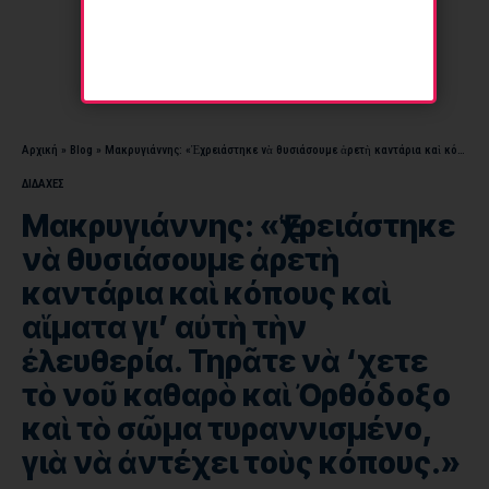
Αρχική
»
Blog
»
Μακρυγιάννης: «Ἐχρειάστηκε νὰ θυσιάσουμε ἀρετὴ καντάρια καὶ κόπους καὶ αἵματα γι’ αὐτὴ τὴν ἐλευθερία. Τηρᾶτε νὰ ‘χετε τὸ νοῦ καθαρὸ καὶ Ὀρθόδοξο καὶ τὸ σῶμα τυραννισμένο, γιὰ νὰ ἀντέχει τοὺς κόπους.»
ΔΙΔΑΧΕΣ
Μακρυγιάννης: «Ἐχρειάστηκε
νὰ θυσιάσουμε ἀρετὴ
καντάρια καὶ κόπους καὶ
αἵματα γι’ αὐτὴ τὴν
ἐλευθερία. Τηρᾶτε νὰ ‘χετε
τὸ νοῦ καθαρὸ καὶ Ὀρθόδοξο
καὶ τὸ σῶμα τυραννισμένο,
γιὰ νὰ ἀντέχει τοὺς κόπους.»