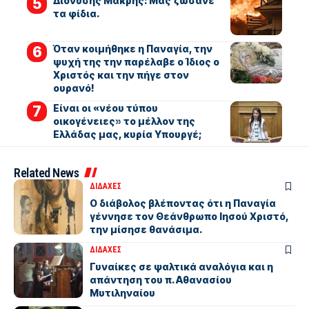
Διονύσης Μακρής: Μας ζώσανε
τα φίδια.
Όταν κοιμήθηκε η Παναγία, την
ψυχή της την παρέλαβε ο Ίδιος ο
Χριστός και την πήγε στον
ουρανό!
Είναι οι «νέου τύπου
οικογένειες» το μέλλον της
Ελλάδας μας, κυρία Υπουργέ;
Related News
ΔΙΔΑΧΕΣ
Ο διάβολος βλέποντας ότι η Παναγία
γέννησε τον Θεάνθρωπο Ιησού Χριστό,
την μίσησε θανάσιμα.
ΔΙΔΑΧΕΣ
Γυναίκες σε ψαλτικά αναλόγια και η
απάντηση του π. Αθανασίου
Μυτιληναίου