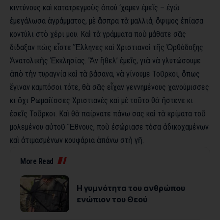
κιντύνους καὶ κατατρεγμοὺς ὁπού ‘χαμεν ἐμεῖς – ἐγὼ
ἐμεγάλωσα ἀγράμματος, μὲ ἄσπρα τὰ μαλλιά, ὄψιμος ἐπίασα
κοντύλι στὸ χέρι μου. Καὶ τὰ γράμματα ποὺ μάθατε σᾶς
δίδαξαν πὼς εἶστε Ἕλληνες καὶ Χριστιανοὶ τῆς Ὀρθόδοξης
Ἀνατολικῆς Ἐκκλησίας. Ἂν ἢθελ’ ἐμεῖς, γιὰ νὰ γλυτώσουμε
ἀπὸ τὴν τυραγνία καὶ τὰ βάσανα, νὰ γίνουμε Τοῦρκοι, ὅπως
ἔγιναν καμπόσοι τότε, θὰ σᾶς εἶχαν γεννημένους χανούμισσες
κι ὄχι Ρωμαίϊσσες Χριστιανὲς καὶ μὲ τοῦτο θὰ ἤστενε κι
ἐσεῖς Τοῦρκοι. Καὶ θὰ παίρνατε πάνω σας καὶ τὰ κρίματα τοῦ
μολεμένου αὐτοῦ Ἔθνους, ποὺ ἐσώριασε τόσα ἀδικοχαμένων
καὶ ἀτιμασμένων κουφάρια ἀπάνω στὴ γῆ.
More Read
Η γυμνότητα του ανθρώπου
ενώπιον του Θεού