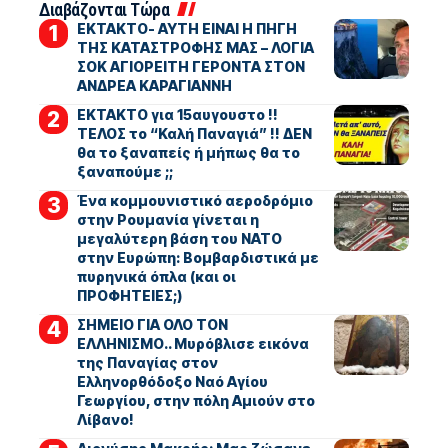
Διαβάζονται Τώρα
ΕΚΤΑΚΤΟ- ΑΥΤΗ ΕΙΝΑΙ Η ΠΗΓΗ
ΤΗΣ ΚΑΤΑΣΤΡΟΦΗΣ ΜΑΣ – ΛΟΓΙΑ
ΣΟΚ ΑΓΙΟΡΕΙΤΗ ΓΕΡΟΝΤΑ ΣΤΟΝ
ΑΝΔΡΕΑ ΚΑΡΑΓΙΑΝΝΗ
ΕΚΤΑΚΤΟ για 15αυγουστο !!
ΤΕΛΟΣ το “Καλή Παναγιά” !! ΔΕΝ
θα το ξαναπείς ή μήπως θα το
ξαναπούμε ;;
Ένα κομμουνιστικό αεροδρόμιο
στην Ρουμανία γίνεται η
μεγαλύτερη βάση του ΝΑΤΟ
στην Ευρώπη: Βομβαρδιστικά με
πυρηνικά όπλα (και οι
ΠΡΟΦΗΤΕΙΕΣ;)
ΣΗΜΕΙΟ ΓΙΑ ΟΛΟ ΤΟΝ
ΕΛΛΗΝΙΣΜΟ.. Μυρόβλισε εικόνα
της Παναγίας στον
Ελληνορθόδοξο Ναό Αγίου
Γεωργίου, στην πόλη Αμιούν στο
Λίβανο!