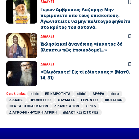
ΔΙΔΑΧΕΣ
Γέρων Αμβρόσιος Λάζαρης: Μην
περιμένετε από τους επισκόπους.
Αγωνιστείτε να μην πολιτογραφηθείτε
στο κράτος του σατανά.
ΔΙΔΑΧΕΣ
Ἐκκλησία καί ἀνανέωση «ἕκαστος δέ
βλεπέτω πῶς ἐποικοδομεῖ…»
ΔΙΔΑΧΕΣ
«Ὀλιγόπιστε! Εἰς τί ἐδίστασας;» (Ματθ.
14, 31)
Quick Links:
slide
ΕΠΙΚΑΙΡΟΤΗΤΑ
slide1
ΑΡΘΡΑ
dexia
ΔΙΔΑΧΕΣ
ΠΡΟΦΗΤΕΙΕΣ
ΘΑΥΜΑΤΑ
ΓΕΡΟΝΤΕΣ
ΒΙΟΙ ΑΓΙΩΝ
ΝΕΑ ΤΑΞΗ ΠΡΑΓΜΑΤΩΝ
ΔΙΔΑΧΕΣ ΑΓΙΩΝ
slide5
ΔΙΑΤΡΟΦΗ - ΦΥΣΙΚΗ ΙΑΤΡΙΚΗ
ΔΙΔΑΚΤΙΚΕΣ ΙΣΤΟΡΙΕΣ