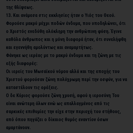
της θλίψεως.
13. Και ανάμεσα στις εκκλησίες ήταν ο Υιός του Θεού.
Φορούσε μακρύ μέχρι ποδών ένδυμα, που υποδηλώνει, ότι
ο Χριστός ενεδύθη ολόκληρη την ανθρώπινη φύση. Έγινε
καθόλα άνθρωπος και η μόνη διαφορά ήταν, ότι συνελήφθη
και εγεννήθη αμολύντως και αναμαρτήτως.
Φάνηκε ως ιερέας με το μακρύ ένδυμα και τη ζώνη με τις
εξής διαφορές:
Οι ιερείς του Μωσαϊκού νόμου αλλά και της εποχής του
Χριστού φορούσαν ζώνη πολύχρωμη περί την οσφύν, για να
καταστέλουν τις ορέξεις.
Ο δε Κύριος φορούσε ζώνη χρυσή, αφού η ιεροσύνη Του
είναι ανώτερη όλων ενώ ως απαλλαγμένος από τις
σαρκικές επιθυμίες την είχε στην περιοχή του στήθους,
από όπου πηγάζει ο δίκαιος θυμός εναντίον όσων
αμαρτάνουν.