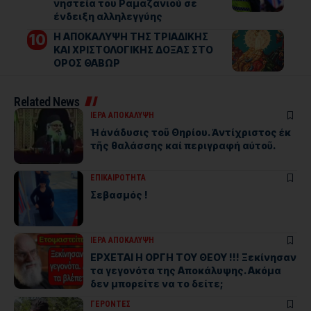
νηστεία του Ραμαζανιού σε
ένδειξη αλληλεγγύης
Η ΑΠΟΚΑΛΥΨΗ ΤΗΣ ΤΡΙΑΔΙΚΗΣ
ΚΑΙ ΧΡΙΣΤΟΛΟΓΙΚΗΣ ΔΟΞΑΣ ΣΤΟ
ΟΡΟΣ ΘΑΒΩΡ
Related News
ΙΕΡΑ ΑΠΟΚΑΛΥΨΗ
Ἡ ἀνάδυσις τοῦ Θηρίου. Ἀντίχριστος ἐκ
τῆς θαλάσσης καί περιγραφή αὐτοῦ.
ΕΠΙΚΑΙΡΟΤΗΤΑ
Σεβασμός !
ΙΕΡΑ ΑΠΟΚΑΛΥΨΗ
ΕΡΧΕΤΑΙ Η ΟΡΓΗ ΤΟΥ ΘΕΟΥ !!! Ξεκίνησαν
τα γεγονότα της Αποκάλυψης. Ακόμα
δεν μπορείτε να το δείτε;
ΓΕΡΟΝΤΕΣ