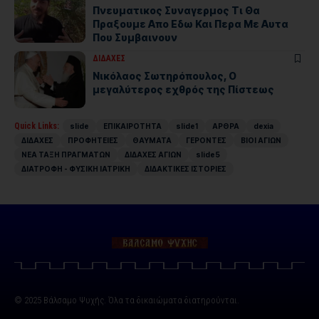
Πνευματικος Συναγερμος Τι Θα
Πραξουμε Απο Εδω Και Περα Με Αυτα
Που Συμβαινουν
ΔΙΔΑΧΕΣ
Νικόλαος Σωτηρόπουλος, Ο
μεγαλύτερος εχθρός της Πίστεως
Quick Links:
slide
ΕΠΙΚΑΙΡΟΤΗΤΑ
slide1
ΑΡΘΡΑ
dexia
ΔΙΔΑΧΕΣ
ΠΡΟΦΗΤΕΙΕΣ
ΘΑΥΜΑΤΑ
ΓΕΡΟΝΤΕΣ
ΒΙΟΙ ΑΓΙΩΝ
ΝΕΑ ΤΑΞΗ ΠΡΑΓΜΑΤΩΝ
ΔΙΔΑΧΕΣ ΑΓΙΩΝ
slide5
ΔΙΑΤΡΟΦΗ - ΦΥΣΙΚΗ ΙΑΤΡΙΚΗ
ΔΙΔΑΚΤΙΚΕΣ ΙΣΤΟΡΙΕΣ
© 2025 Βάλσαμο Ψυχής. Όλα τα δικαιώματα διατηρούνται.