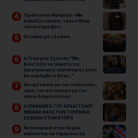
Γερόντισσα Μακρίνα: «Ὅσο
κοπιάζει κανείς, τόσο ὁ Θεὸς
τὸν ἀνταμείβει»
Οἱ λαϊκοί μέ τά ράσα.
π Γεώργιος Σχοινάς “Μη
βιαστείτε να πάρετε τις
ηλεκτρονικές ταυτότητες γιατί
θα παρέμβει ο Θεός…”
Αντιμέτωποι με τον τελευταίο –
ισμό, τον σατανισμό με τον
οποίο διαφεντεύουν .
Η ΕΜΦΑΝΙΣΗ ΤΟΥ ΑΡΧΑΓΓΕΛΟΥ
ΜΙΧΑΗΛ ΚΑΤΑ ΤΗΝ ΤΟΥΡΚΙΚΗ
ΕΙΣΒΟΛΗ ΣΤΗΝ ΚΥΠΡΟ
Αστυνομικοί στην Αγγλία
καλούνται να τηρήσουν τη