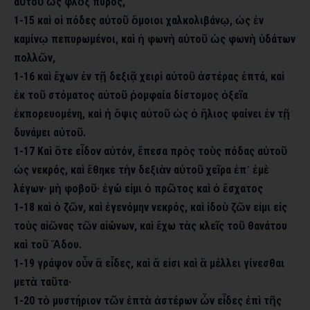
αὐτοῦ ὡς φλὸξ πυρός,
1-15 καὶ οἱ πόδες αὐτοῦ ὅμοιοι χαλκολιβάνῳ, ὡς ἐν
καμίνῳ πεπυρωμένοι, καὶ ἡ φωνὴ αὐτοῦ ὡς φωνὴ ὑδάτων
πολλῶν,
1-16 καὶ ἔχων ἐν τῇ δεξιᾷ χειρὶ αὐτοῦ ἀστέρας ἑπτά, καὶ
ἐκ τοῦ στόματος αὐτοῦ ῥομφαία δίστομος ὀξεῖα
ἐκπορευομένη, καὶ ἡ ὄψις αὐτοῦ ὡς ὁ ἥλιος φαίνει ἐν τῇ
δυνάμει αὐτοῦ.
1-17 Καὶ ὅτε εἶδον αὐτόν, ἔπεσα πρὸς τοὺς πόδας αὐτοῦ
ὡς νεκρός, καὶ ἔθηκε τὴν δεξιὰν αὐτοῦ χεῖρα ἐπ᾿ ἐμὲ
λέγων· μὴ φοβοῦ· ἐγώ εἰμι ὁ πρῶτος καὶ ὁ ἔσχατος
1-18 καὶ ὁ ζῶν, καὶ ἐγενόμην νεκρός, καὶ ἰδοὺ ζῶν εἰμι εἰς
τοὺς αἰῶνας τῶν αἰώνων, καὶ ἔχω τὰς κλεῖς τοῦ θανάτου
καὶ τοῦ Ἅδου.
1-19 γράψον οὖν ἃ εἶδες, καὶ ἅ εἱσι καὶ ἃ μέλλει γίνεσθαι
μετὰ ταῦτα·
1-20 τὸ μυστήριον τῶν ἑπτὰ ἀστέρων ὧν εἶδες ἐπὶ τῆς