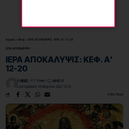
Αρχική
»
Blog
»
ΙΕΡΑ ΑΠΟΚΑΛΥΨΙΣ: ΚΕΦ. Α’ 12-20
ΙΕΡΑ ΑΠΟΚΑΛΥΨΗ
ΙΕΡΑ ΑΠΟΚΑΛΥΨΙΣ: ΚΕΦ. Α’
12-20
By
MIKE
117 Views
Last Updated: 29 Μαρτίου 2022 16:23
6 Min Read