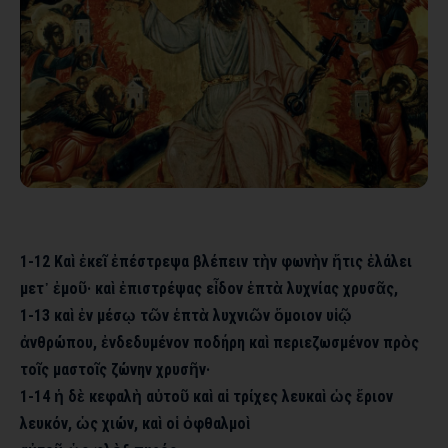
1-12 Καὶ ἐκεῖ ἐπέστρεψα βλέπειν τὴν φωνὴν ἥτις ἐλάλει
μετ᾿ ἐμοῦ· καὶ ἐπιστρέψας εἶδον ἑπτὰ λυχνίας χρυσᾶς,
1-13 καὶ ἐν μέσῳ τῶν ἑπτὰ λυχνιῶν ὅμοιον υἱῷ
ἀνθρώπου, ἐνδεδυμένον ποδήρη καὶ περιεζωσμένον πρὸς
τοῖς μαστοῖς ζώνην χρυσῆν·
1-14 ἡ δὲ κεφαλὴ αὐτοῦ καὶ αἱ τρίχες λευκαὶ ὡς ἔριον
λευκόν, ὡς χιών, καὶ οἱ ὀφθαλμοὶ