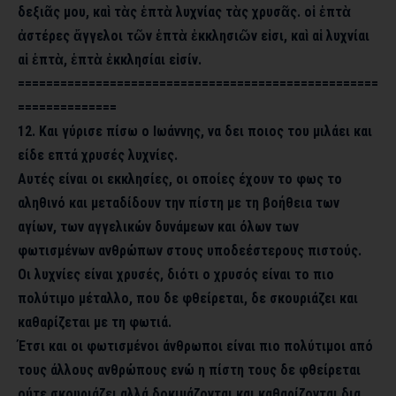
δεξιᾶς μου, καὶ τὰς ἑπτὰ λυχνίας τὰς χρυσᾶς. οἱ ἑπτὰ
ἀστέρες ἄγγελοι τῶν ἑπτὰ ἐκκλησιῶν εἰσι, καὶ αἱ λυχνίαι
αἱ ἑπτὰ, ἑπτὰ ἐκκλησίαι εἰσίν.
===================================================
==============
12. Και γύρισε πίσω ο Ιωάννης, να δει ποιος του μιλάει και
είδε επτά χρυσές λυχνίες.
Αυτές είναι οι εκκλησίες, οι οποίες έχουν το φως το
αληθινό και μεταδίδουν την πίστη με τη βοήθεια των
αγίων, των αγγελικών δυνάμεων και όλων των
φωτισμένων ανθρώπων στους υποδεέστερους πιστούς.
Οι λυχνίες είναι χρυσές, διότι ο χρυσός είναι το πιο
πολύτιμο μέταλλο, που δε φθείρεται, δε σκουριάζει και
καθαρίζεται με τη φωτιά.
Έτσι και οι φωτισμένοι άνθρωποι είναι πιο πολύτιμοι από
τους άλλους ανθρώπους ενώ η πίστη τους δε φθείρεται
ούτε σκουριάζει αλλά δοκιμάζονται και καθαρίζονται δια