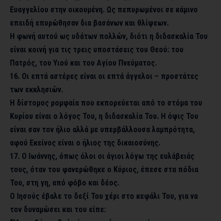
Ευαγγελίου στην οικουμένη. Ως πεπυρωμένοι σε κάμινο
επειδή επυρώθησαν δια βασάνων και θλίψεων.
Η φωνή αυτού ως υδάτων πολλών, διότι η διδασκαλία Του
είναι κοινή για τις τρεις υποστάσεις του Θεού: του
Πατρός, του Υιού και του Αγίου Πνεύματος.
16. Οι επτά αστέρες είναι οι επτά άγγελοι – προστάτες
των εκκλησιών.
Η δίστομος ρομφαία που εκπορεύεται από το στόμα του
Κυρίου είναι ο λόγος Του, η διδασκαλία Του. Η όψις Του
είναι σαν τον ήλιο αλλά με υπερβάλλουσα λαμπρότητα,
αφού Εκείνος είναι ο ήλιος της δικαιοσύνης.
17. Ο Ιωάννης, όπως όλοι οι άγιοι λόγω της ευλάβειάς
τους, όταν του φανερώθηκε ο Κύριος, έπεσε στα πόδια
Του, στη γη, από φόβο και δέος.
Ο Ιησούς έβαλε το δεξί Του χέρι στο κεφάλι Του, για να
τον δυναμώσει και του είπε: