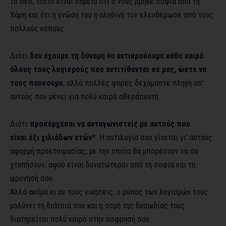
το Θεό, τούτο είναι σημείο ότι ο νους βρήκε σοφία από τη
Χάρη και ότι η γνώση του η αληθινή τον ελευθέρωσε από τους
πολλούς κόπους.
Διότι
δεν έχουμε τη δύναμη να αντικρούουμε κάθε καιρό
όλους τους λογισμούς που αντιτίθενται σε μας, ώστε να
τους παύσουμε
, αλλά πολλές φορές δεχόμαστε πληγή απ’
αυτούς που μένει για πολύ καιρό αθεράπευτη.
Διότι
προσέρχεσαι να ανταγωνιστείς με αυτούς που
είναι
έξι χιλιάδων ετών
*. Η αντιλογία σου γίνεται γι’ αυτούς
αφορμή προετοιμασίας, με την οποία θα μπορέσουν να σε
χτυπήσουν, αφού είναι δυνατώτεροι από τη σοφία και τη
φρόνησή σου.
Αλλά ακόμα κι αν τους νικήσεις, ο ρύπος των λογισμών τους
μολύνει τη διάνοιά σου και η οσμή της δυσωδίας τους
διατηρείται πολύ καιρό στην όσφρησή σου.