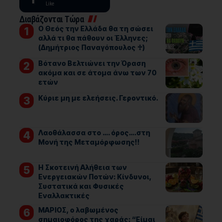
Like
Διαβάζονται Τώρα
Ο Θεός την Ελλάδα θα τη σώσει
αλλά τι θα πάθουν οι Έλληνες;
(Δημήτριος Παναγόπουλος ♰)
Βότανο Βελτιώνει την Όραση
ακόμα και σε άτομα άνω των 70
ετών
Kύριε μη με ελεήσεις. Γεροντικό.
Λαοθάλασσα στο …. όρος….στη
Μονή της Μεταμόρφωσης!!
Η Σκοτεινή Αλήθεια των
Ενεργειακών Ποτών: Κίνδυνοι,
Συστατικά και Φυσικές
Εναλλακτικές
ΜΑΡΙΟΣ, ο λαβωμένος
σημαιοφόρος της χαράς: “Είμαι