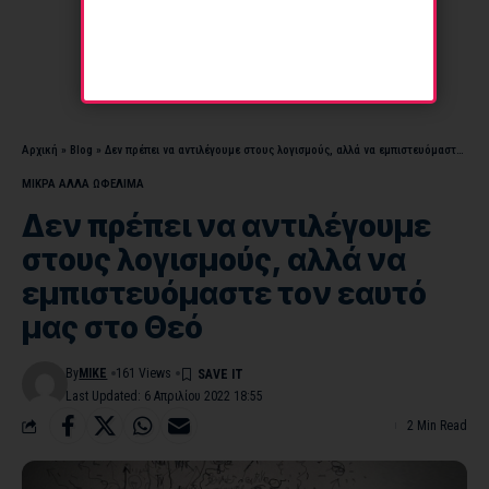
Αρχική
»
Blog
»
Δεν πρέπει να αντιλέγουμε στους λογισμούς, αλλά να εμπιστευόμαστε τον εαυτό μας στο Θεό
ΜΙΚΡΑ ΑΛΛΑ ΩΦΕΛΙΜΑ
Δεν πρέπει να αντιλέγουμε
στους λογισμούς, αλλά να
εμπιστευόμαστε τον εαυτό
μας στο Θεό
By
MIKE
161 Views
Last Updated: 6 Απριλίου 2022 18:55
2 Min Read