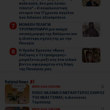
πολύ καλά, δεν μου λείπει
τίποτα” – Η συγκλονιστική
ιστορία του 17χρονου αγγέλου
που δίδασκε αξιοπρέπεια
ΜΟΝΑΧΗ ΠΕΛΑΓΙΑ
ΤΡΟΥΜΟΥΛΙΑΡΗ μια ακόμα
οσιακή μορφή της Καλύμνου και
η ιδιαίτερη σχέση της με την
Παναγία
Η Ομάδα Έρευνας «Άγιος
Λάζαρος ο Τετραήμερος»
μοιράζεται μαζί σας ένα ειδικό
βίντεο αφιερωμένο στη Χάρη
της Παναγίας μας.
Related News
ΜΙΚΡΑ ΑΛΛΑ ΩΦΕΛΙΜΑ
ΠΟΙΟΣ ΘΑ ΕΙΝΑΙ Ο ΜΕΓΑΛΥΤΕΡΟΣ ΕΧΘΡΟΣ
ΤΗΣ ΝΕΑΣ ΓΕΝΙΑΣ; π.Διονύσιος
Ταμπάκης
ΜΙΚΡΑ ΑΛΛΑ ΩΦΕΛΙΜΑ