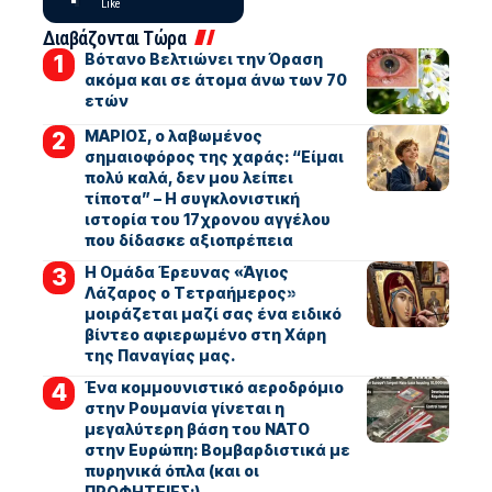
Like
Διαβάζονται Τώρα
Βότανο Βελτιώνει την Όραση
ακόμα και σε άτομα άνω των 70
ετών
ΜΑΡΙΟΣ, ο λαβωμένος
σημαιοφόρος της χαράς: “Είμαι
πολύ καλά, δεν μου λείπει
τίποτα” – Η συγκλονιστική
ιστορία του 17χρονου αγγέλου
που δίδασκε αξιοπρέπεια
Η Ομάδα Έρευνας «Άγιος
Λάζαρος ο Τετραήμερος»
μοιράζεται μαζί σας ένα ειδικό
βίντεο αφιερωμένο στη Χάρη
της Παναγίας μας.
Ένα κομμουνιστικό αεροδρόμιο
στην Ρουμανία γίνεται η
μεγαλύτερη βάση του ΝΑΤΟ
στην Ευρώπη: Βομβαρδιστικά με
πυρηνικά όπλα (και οι
ΠΡΟΦΗΤΕΙΕΣ;)