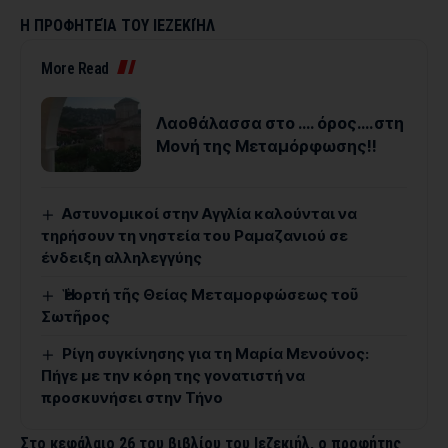
Η ΠΡΟΦΗΤΕΊΑ ΤΟΥ ΙΕΖΕΚΙΉΛ
More Read
Λαοθάλασσα στο …. όρος….στη
Μονή της Μεταμόρφωσης!!
Αστυνομικοί στην Αγγλία καλούνται να
τηρήσουν τη νηστεία του Ραμαζανιού σε
ένδειξη αλληλεγγύης
Ἡ ἑορτή τῆς Θείας Μεταμορφώσεως τοῦ
Σωτῆρος
Ρίγη συγκίνησης για τη Μαρία Μενούνος:
Πήγε με την κόρη της γονατιστή να
προσκυνήσει στην Τήνο
Στο κεφάλαιο 26 του βιβλίου του Ιεζεκιήλ, ο προφήτης