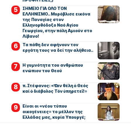
ΣΗΜΕΙΟ ΓΙΑ ΟΛΟ ΤΟΝ
ΕΛΛΗΝΙΣΜΟ.. Μυρόβλισε εικόνα
της Παναγίας στον
Ελληνορθόδοξο Ναό Αγίου
Γεωργίου, στην πόλη Αμιούν στο
Λίβανο!
Τα πάθη δεν αφήνουν τον
εργάτη τους να δεί την αλήθεια..
Η γυμνότητα του ανθρώπου
ενώπιον του Θεού
π. Στέφανος: «Ὅταν θέλη ὁ Θεός
καί ὁ διάβολος Τόν ὑπηρετεῖ!»
Είναι οι «νέου τύπου
οικογένειες» το μέλλον της
Ελλάδας μας, κυρία Υπουργέ;