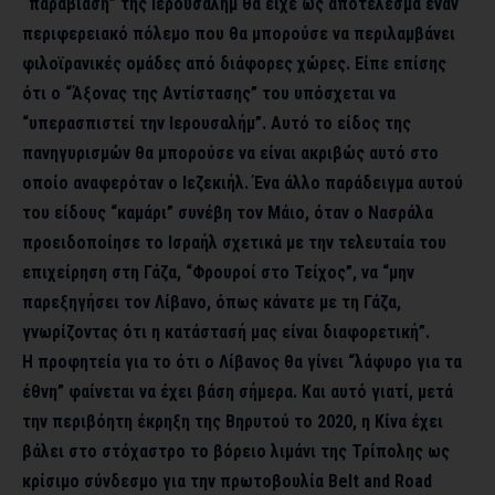
“παραβίαση” της Ιερουσαλήμ θα είχε ως αποτέλεσμα έναν
περιφερειακό πόλεμο που θα μπορούσε να περιλαμβάνει
φιλοϊρανικές ομάδες από διάφορες χώρες. Είπε επίσης
ότι ο “Άξονας της Αντίστασης” του υπόσχεται να
“υπερασπιστεί την Ιερουσαλήμ”. Αυτό το είδος της
πανηγυρισμών θα μπορούσε να είναι ακριβώς αυτό στο
οποίο αναφερόταν ο Ιεζεκιήλ. Ένα άλλο παράδειγμα αυτού
του είδους “καμάρι” συνέβη τον Μάιο, όταν ο Νασράλα
προειδοποίησε το Ισραήλ σχετικά με την τελευταία του
επιχείρηση στη Γάζα, “Φρουροί στο Τείχος”, να “μην
παρεξηγήσει τον Λίβανο, όπως κάνατε με τη Γάζα,
γνωρίζοντας ότι η κατάστασή μας είναι διαφορετική”.
Η προφητεία για το ότι ο Λίβανος θα γίνει “λάφυρο για τα
έθνη” φαίνεται να έχει βάση σήμερα. Και αυτό γιατί, μετά
την περιβόητη έκρηξη της Βηρυτού το 2020, η Κίνα έχει
βάλει στο στόχαστρο το βόρειο λιμάνι της Τρίπολης ως
κρίσιμο σύνδεσμο για την πρωτοβουλία Belt and Road