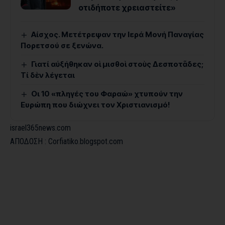
οτιδήποτε χρειαστείτε»
Αίσχος. Μετέτρεψαν την Ιερά Μονή Παναγίας
Πορετσού σε ξενώνα.
Γιατί αὐξήθηκαν οἱ μισθοὶ στοὺς Δεσποτᾶδες;
Τί δὲν λέγεται
Οι 10 «πληγές του Φαραώ» χτυπούν την
Ευρώπη που διώχνει τον Χριστιανισμό!
israel365news.com
ΑΠΟΔΟΣΗ : Corfiatiko.blogspot.com