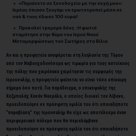
«Πηγαίνετε σε ξενοδοχείο με την ευχή μου»:
Ιερέας έπιασε ζευγάρι να ερωτοτροπεί μέσα σε
ναό & τους έδωσε 100 ευρώ!
Προκαλεί τρομερό δέος : Η φωτιά
σταμάτησε στην θύρα του Ιερού Ναού
Μεταμορφώσεως του Σωτήρος στα Βίλια
Αν και η προφητεία αναφέρεται στη λεηλασία της Τύρου
από τον Ναβουχοδονόσορα ως τιμωρία για τους κατοίκους
της πόλης που χαιρέκακα χαιρέτησαν τις συμφορές της
Ιερουσαλήμ, η προφητεία φαίνεται να είναι τόσο επίκαιρη
σήμερα όσο ποτέ. Για παράδειγμα, ο επικεφαλής της
Χεζμπολάχ Χασάν Νασράλα, ο οποίος διοικεί τον Λίβανο,
προειδοποίησε σε πρόσφατη ομιλία του ότι οποιαδήποτε
“παραβίαση” της Ιερουσαλήμ θα είχε ως αποτέλεσμα έναν
περιφερειακό πόλεμο που θα περιελάμβανε
προειδοποίησε σε πρόσφατη ομιλία του ότι οποιαδήποτε