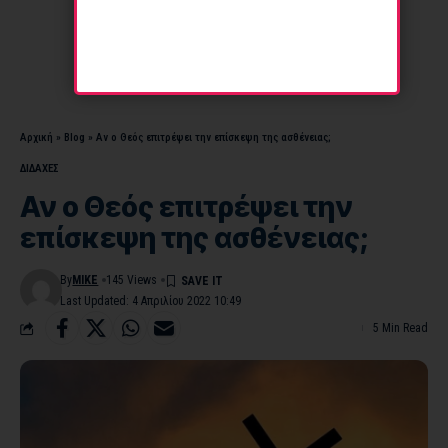
Αρχική
»
Blog
»
Αν ο Θεός επιτρέψει την επίσκεψη της ασθένειας;
ΔΙΔΑΧΕΣ
Αν ο Θεός επιτρέψει την
επίσκεψη της ασθένειας;
By
MIKE
145 Views
Last Updated: 4 Απριλίου 2022 10:49
5 Min Read