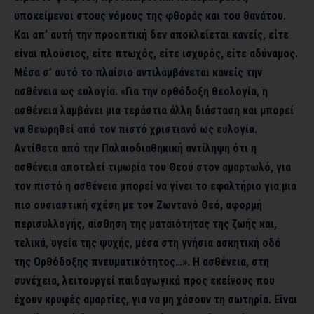
υποκείμενοι στους νόμους της φθοράς και του θανάτου.
Και απ’ αυτή την προοπτική δεν αποκλείεται κανείς, είτε
είναι πλούσιος, είτε πτωχός, είτε ισχυρός, είτε αδύναμος.
Μέσα σ’ αυτό το πλαίσιο αντιλαμβάνεται κανείς την
ασθένεια ως ευλογία. «Για την ορθόδοξη θεολογία, η
ασθένεια λαμβάνει μια τεράστια άλλη διάσταση και μπορεί
να θεωρηθεί από τον πιστό χριστιανό ως ευλογία.
Αντίθετα από την Παλαιοδιαθηκική αντίληψη ότι η
ασθένεια αποτελεί τιμωρία του Θεού στον αμαρτωλό, για
τον πιστό η ασθένεια μπορεί να γίνει το εφαλτήριο για μια
πιο ουσιαστική σχέση με τον Ζωντανό Θεό, αφορμή
περισυλλογής, αίσθηση της ματαιότητας της ζωής και,
τελικά, υγεία της ψυχής, μέσα στη γνήσια ασκητική οδό
της Ορθόδοξης πνευματικότητος…». Η ασθένεια, στη
συνέχεια, λειτουργεί παιδαγωγικά προς εκείνους που
έχουν κρυφές αμαρτίες, για να μη χάσουν τη σωτηρία. Είναι