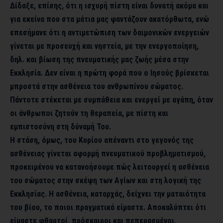
Δίδαξε, επίσης, ότι η ισχυρή πίστη είναι δυνατή ακόμα και
για εκείνα που στα μάτια μας φαντάζουν ακατόρθωτα, ενώ
επεσήμανε ότι η αντιμετώπιση των δαιμονικών ενεργειών
γίνεται με προσευχή και νηστεία, με την ενεργοποίηση,
δηλ. και βίωση της πνευματικής μας ζωής μέσα στην
Εκκλησία. Δεν είναι η πρώτη φορά που ο Ιησούς βρίσκεται
μπροστά στην ασθένεια του ανθρωπίνου σώματος.
Πάντοτε στέκεται με συμπάθεια και ενεργεί με αγάπη, όταν
οι άνθρωποι ζητούν τη θεραπεία, με πίστη και
εμπιστοσύνη στη δύναμή Του.
Η στάση, όμως, του Κυρίου απέναντι στο γεγονός της
ασθένειας γίνεται αφορμή πνευματικού προβληματισμού,
προκειμένου να κατανοήσουμε πώς λειτουργεί η ασθένεια
του σώματος στην σκέψη των Αγίων και στη λογική της
Εκκλησίας. Η ασθένεια, καταρχάς, δείχνει την ματαιότητα
του βίου, το ποιοι πραγματικά είμαστε. Αποκαλύπτει ότι
είμαστε φθαρτοί, πρόσκαιροι και πεπερασμένοι,