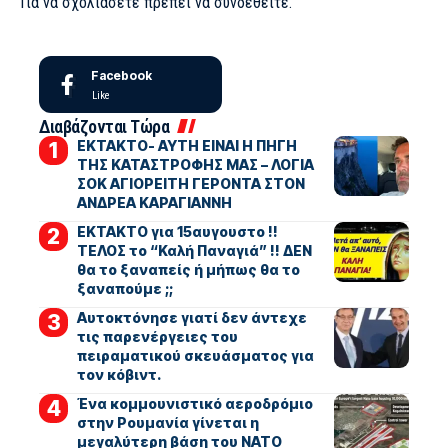
Για να σχολιάσετε πρέπει να
συνδεθείτε
.
Facebook
Like
Διαβάζονται Τώρα
ΕΚΤΑΚΤΟ- ΑΥΤΗ ΕΙΝΑΙ Η ΠΗΓΗ
ΤΗΣ ΚΑΤΑΣΤΡΟΦΗΣ ΜΑΣ – ΛΟΓΙΑ
ΣΟΚ ΑΓΙΟΡΕΙΤΗ ΓΕΡΟΝΤΑ ΣΤΟΝ
ΑΝΔΡΕΑ ΚΑΡΑΓΙΑΝΝΗ
ΕΚΤΑΚΤΟ για 15αυγουστο !!
ΤΕΛΟΣ το “Καλή Παναγιά” !! ΔΕΝ
θα το ξαναπείς ή μήπως θα το
ξαναπούμε ;;
Αυτοκτόνησε γιατί δεν άντεχε
τις παρενέργειες του
πειραματικού σκευάσματος για
τον κόβιντ.
Ένα κομμουνιστικό αεροδρόμιο
στην Ρουμανία γίνεται η
μεγαλύτερη βάση του ΝΑΤΟ