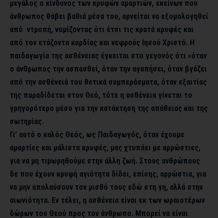
μεγάλος ο κίνδυνος των κρυφών αμαρτιών, εκείνων που
άνθρωπος θάβει βαθιά μέσα του, αρνείται να εξομολογηθεί
από ντροπή, νομίζοντας ότι έτσι τις κρατά κρυφές και
από τον ετάζοντα καρδίας και νεφρούς Ιησού Χριστό. Η
παιδαγωγία της ασθένειας έγκειται στο γεγονός ότι «όταν
ο άνθρωπος την ασπασθεί, όταν την αγαπήσει, όταν βγάζει
από την ασθένειά του θετικά συμπεράσματα, όταν εξαιτίας
της παραδίδεται στον Θεό, τότε η ασθένεια γίνεται το
γρηγορότερο μέσο για την κατάκτηση της απάθειας και της
σωτηρίας.
Γι’ αυτό ο καλός Θεός, ως Παιδαγωγός, όταν έχουμε
αμαρτίες και μάλιστα κρυφές, μας χτυπάει με αρρώστιες,
για να μη τιμωρηθούμε στην άλλη ζωή. Στους ανθρώπους
δε που έχουν κρυφή αγιότητα δίδει, επίσης, αρρώστια, για
να μην απολαύσουν τον μισθό τους εδώ στη γη, αλλά στην
αιωνιότητα. Εν τέλει, η ασθένεια είναι εκ των ωραιοτέρων
δώρων του Θεού προς τον άνθρωπο. Μπορεί να είναι