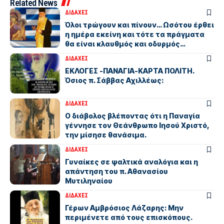
Related News
ΔΙΔΑΧΕΣ
Όλοι τρώγουν και πίνουν… Ωσότου έρθει
η ημέρα εκείνη και τότε τα πράγματα
θα είναι κλαυθμός και οδυρμός…
ΔΙΔΑΧΕΣ
ΕΚΛΟΓΕΣ -ΠΑΝΑΓΙΑ-ΚΑΡΤΑ ΠΟΛΙΤΗ.
Όσιος π. Σάββας Αχιλλέως:
ΔΙΔΑΧΕΣ
Ο διάβολος βλέποντας ότι η Παναγία
γέννησε τον Θεάνθρωπο Ιησού Χριστό,
την μίσησε θανάσιμα.
ΔΙΔΑΧΕΣ
Γυναίκες σε ψαλτικά αναλόγια και η
απάντηση του π. Αθανασίου
Μυτιληναίου
ΔΙΔΑΧΕΣ
Γέρων Αμβρόσιος Λάζαρης: Μην
περιμένετε από τους επισκόπους.