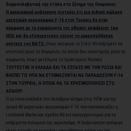
διαμεσολαβητική της στάση στο ζήτημα της Ουκρανίας.
Η αμερικανική κυβέρνηση πιστεύει ότι μια πιθανή πώληση
μαχητικών αεροσκαφών F-16 στην Τουρκία θα ήταν
σύμφωνη με τα συμφέροντα της εθνικής ασφάλειας των
ΗΠΑ και θα εξυπηρετούσε επίσης τη μακροπρόθεσμη
ενότητα του ΝΑΤΟ,
όπως ανέφερε το Στέιτ Ντιπάρτμεντ σε
επιστολή προς το Κογκρέσο, το οποίο δεν υποστήριξε ρητά τη
συμφωνία, όπως μετέδωσε το πρακτορείο Reuters.
ΤΟΥΤΕΣΤΙΝ: Η ΕΛΛΑΔΑ ΚΑΙ ΤΑ ΕΣΠΑΣΕ ΜΕ ΤΗΝ ΡΩΣΙΑ ΚΑΙ
ΒΛΕΠΕΙ ΤΙΣ ΗΠΑ ΝΑ ΕΤΟΙΜΑΖΟΝΤΑΙ ΝΑ ΠΑΡΑΔΩΣΟΥΝ
F-16
ΣΤΗΝ ΤΟΥΡΚΙΑ, Η ΟΠΟΙΑ ΘΑ ΤΑ ΧΡΗΣΙΜΟΠΟΙΗΣΕΙ ΣΤΟ
ΑΙΓΑΙΟ!!!
Η γείτονα υπέβαλε τον Οκτώβριο αίτημα στις ΗΠΑ για την
αγορά 40 μαχητικών αεροσκαφών F-16 που κατασκευάζει η
Lockheed Martin και σχεδόν 80 κιτ εκσυγχρονισμού για τα
υπάρχοντα πολεμικά της αεροσκάφη. Η Ουάσινγκτον απέφυγε
μέχρι στιγμής να εκφράσει οποιαδήποτε γνώμη για την