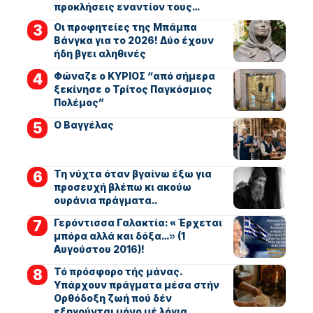
προκλήσεις εναντίον τους…
Οι προφητείες της Μπάμπα
Βάνγκα για το 2026! Δύο έχουν
ήδη βγει αληθινές
Φώναζε ο ΚΥΡΙΟΣ “από σήμερα
ξεκίνησε ο Τρίτος Παγκόσμιος
Πολέμος”
Ο Βαγγέλας
Τη νύχτα όταν βγαίνω έξω για
προσευχή βλέπω κι ακούω
ουράνια πράγματα..
Γερόντισσα Γαλακτία: « Έρχεται
μπόρα αλλά και δόξα…» (1
Αυγούστου 2016)!
Τό πρόσφορο τής μάνας.
Υπάρχουν πράγματα μέσα στήν
Ορθόδοξη ζωή πού δέν
εξηγούνται μόνο μέ λόγια.