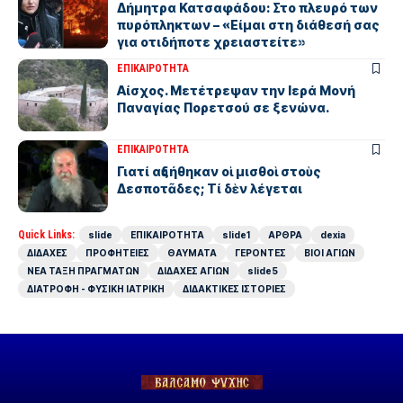
Δήμητρα Κατσαφάδου: Στο πλευρό των
πυρόπληκτων – «Είμαι στη διάθεσή σας
για οτιδήποτε χρειαστείτε»
ΕΠΙΚΑΙΡΟΤΗΤΑ
Αίσχος. Μετέτρεψαν την Ιερά Μονή
Παναγίας Πορετσού σε ξενώνα.
ΕΠΙΚΑΙΡΟΤΗΤΑ
Γιατί αὐξήθηκαν οἱ μισθοὶ στοὺς
Δεσποτᾶδες; Τί δὲν λέγεται
Quick Links:
slide
ΕΠΙΚΑΙΡΟΤΗΤΑ
slide1
ΑΡΘΡΑ
dexia
ΔΙΔΑΧΕΣ
ΠΡΟΦΗΤΕΙΕΣ
ΘΑΥΜΑΤΑ
ΓΕΡΟΝΤΕΣ
ΒΙΟΙ ΑΓΙΩΝ
ΝΕΑ ΤΑΞΗ ΠΡΑΓΜΑΤΩΝ
ΔΙΔΑΧΕΣ ΑΓΙΩΝ
slide5
ΔΙΑΤΡΟΦΗ - ΦΥΣΙΚΗ ΙΑΤΡΙΚΗ
ΔΙΔΑΚΤΙΚΕΣ ΙΣΤΟΡΙΕΣ