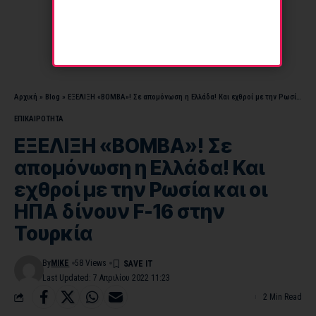
Αρχική
»
Blog
»
ΕΞΕΛΙΞΗ «ΒΟΜΒΑ»! Σε απομόνωση η Ελλάδα! Και εχθροί με την Ρωσία και οι ΗΠΑ δίνουν F-16 στην Τουρκία
ΕΠΙΚΑΙΡΟΤΗΤΑ
ΕΞΕΛΙΞΗ «ΒΟΜΒΑ»! Σε
απομόνωση η Ελλάδα! Και
εχθροί με την Ρωσία και οι
ΗΠΑ δίνουν F-16 στην
Τουρκία
By
MIKE
58 Views
Last Updated: 7 Απριλίου 2022 11:23
2 Min Read