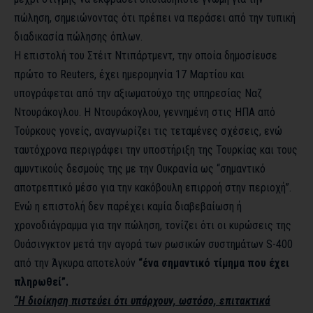
πώληση, σημειώνοντας ότι πρέπει να περάσει από την τυπική
διαδικασία πώλησης όπλων.
Η επιστολή του Στέιτ Ντιπάρτμεντ, την οποία δημοσίευσε
πρώτο το Reuters, έχει ημερομηνία 17 Μαρτίου και
υπογράφεται από την αξιωματούχο της υπηρεσίας Ναζ
Ντουράκογλου. Η Ντουράκογλου, γεννημένη στις ΗΠΑ από
Τούρκους γονείς, αναγνωρίζει τις τεταμένες σχέσεις, ενώ
ταυτόχρονα περιγράφει την υποστήριξη της Τουρκίας και τους
αμυντικούς δεσμούς της με την Ουκρανία ως “σημαντικό
αποτρεπτικό μέσο για την κακόβουλη επιρροή στην περιοχή”.
Ενώ η επιστολή δεν παρέχει καμία διαβεβαίωση ή
χρονοδιάγραμμα για την πώληση, τονίζει ότι οι κυρώσεις της
Ουάσινγκτον μετά την αγορά των ρωσικών συστημάτων S-400
από την Άγκυρα αποτελούν
“ένα σημαντικό τίμημα που έχει
πληρωθεί”.
“Η διοίκηση πιστεύει ότι υπάρχουν, ωστόσο, επιτακτικά