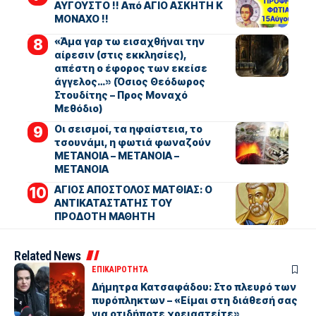
ΑΥΓΟΥΣΤΟ !! Από ΑΓΙΟ ΑΣΚΗΤΗ Κ
ΜΟΝΑΧΟ !!
«Άμα γαρ τω εισαχθήναι την
αίρεσιν (στις εκκλησίες),
απέστη ο έφορος των εκείσε
άγγελος…» (Όσιος Θεόδωρος
Στουδίτης – Προς Μοναχό
Μεθόδιο)
Οι σεισμοί, τα ηφαίστεια, το
τσουνάμι, η φωτιά φωναζούν
ΜΕΤΑΝΟΙΑ – ΜΕΤΑΝΟΙΑ –
ΜΕΤΑΝΟΙΑ
ΑΓΙΟΣ ΑΠΟΣΤΟΛΟΣ ΜΑΤΘΙΑΣ: Ο
ΑΝΤΙΚΑΤΑΣΤΑΤΗΣ ΤΟΥ
ΠΡΟΔΟΤΗ ΜΑΘΗΤΗ
Related News
ΕΠΙΚΑΙΡΟΤΗΤΑ
Δήμητρα Κατσαφάδου: Στο πλευρό των
πυρόπληκτων – «Είμαι στη διάθεσή σας
για οτιδήποτε χρειαστείτε»