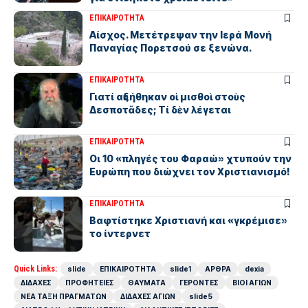
ΕΠΙΚΑΙΡΟΤΗΤΑ
Αίσχος. Μετέτρεψαν την Ιερά Μονή
Παναγίας Πορετσού σε ξενώνα.
ΕΠΙΚΑΙΡΟΤΗΤΑ
Γιατί αὐξήθηκαν οἱ μισθοὶ στοὺς
Δεσποτᾶδες; Τί δὲν λέγεται
ΕΠΙΚΑΙΡΟΤΗΤΑ
Οι 10 «πληγές του Φαραώ» χτυπούν την
Ευρώπη που διώχνει τον Χριστιανισμό!
ΕΠΙΚΑΙΡΟΤΗΤΑ
Βαφτίστηκε Χριστιανή και «γκρέμισε»
το ίντερνετ
Quick Links:
slide
ΕΠΙΚΑΙΡΟΤΗΤΑ
slide1
ΑΡΘΡΑ
dexia
ΔΙΔΑΧΕΣ
ΠΡΟΦΗΤΕΙΕΣ
ΘΑΥΜΑΤΑ
ΓΕΡΟΝΤΕΣ
ΒΙΟΙ ΑΓΙΩΝ
ΝΕΑ ΤΑΞΗ ΠΡΑΓΜΑΤΩΝ
ΔΙΔΑΧΕΣ ΑΓΙΩΝ
slide5