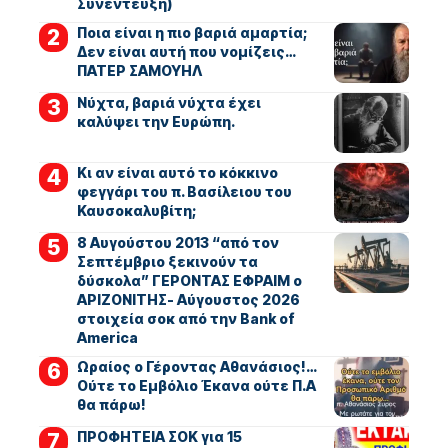
Συνέντευξη)
Ποια είναι η πιο βαριά αμαρτία;
Δεν είναι αυτή που νομίζεις…
ΠΑΤΕΡ ΣΑΜΟΥΗΛ
Νύχτα, βαριά νύχτα έχει
καλύψει την Ευρώπη.
Κι αν είναι αυτό το κόκκινο
φεγγάρι του π. Βασίλειου του
Καυσοκαλυβίτη;
8 Αυγούστου 2013 “από τον
Σεπτέμβριο ξεκινούν τα
δύσκολα” ΓΕΡΟΝΤΑΣ ΕΦΡΑΙΜ ο
ΑΡΙΖΟΝΙΤΗΣ- Αύγουστος 2026
στοιχεία σοκ από την Bank of
America
Ωραίος ο Γέροντας Αθανάσιος!…
Ούτε το Εμβόλιο Έκανα ούτε Π.Α
θα πάρω!
ΠΡΟΦΗΤΕΙΑ ΣΟΚ για 15