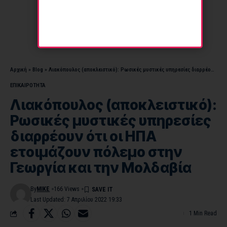
Αρχική
»
Blog
»
Λιακόπουλος (αποκλειστικό): Ρωσικές μυστικές υπηρεσίες διαρρέουν ότι οι ΗΠΑ ετοιμάζουν πόλεμο στην Γεωργία και την Μολδαβία
ΕΠΙΚΑΙΡΟΤΗΤΑ
Λιακόπουλος (αποκλειστικό):
Ρωσικές μυστικές υπηρεσίες
διαρρέουν ότι οι ΗΠΑ
ετοιμάζουν πόλεμο στην
Γεωργία και την Μολδαβία
By
MIKE
166 Views
Last Updated: 7 Απριλίου 2022 19:33
1 Min Read