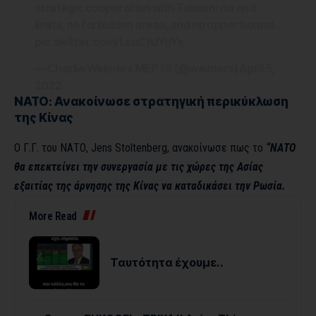
strategic cooperation with Taiwan: no end
limits, no forbidden areas, and no upper bound.
pic.twitter.com/LsuCtUYuYx
— Charlie Weimers MEP
(@weimers)
April 5,
2022
ΝΑΤΟ: Ανακοίνωσε στρατηγική περικύκλωση
της Κίνας
Ο Γ.Γ. του ΝΑΤΟ, Jens Stoltenberg, ανακοίνωσε πως το
“ΝΑΤΟ
θα επεκτείνει την συνεργασία με τις χώρες της Ασίας
εξαιτίας της άρνησης της Κίνας να καταδικάσει την Ρωσία.
More Read
Ταυτότητα έχουμε..