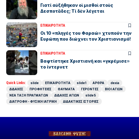
Γιατί αὐξήθηκαν οἱ μισθοὶ στοὺς
Δεσποτᾶδες; Τί δὲν λέγεται
ΕΠΙΚΑΙΡΟΤΗΤΑ
Οι 10 «πληγές του Φαραώ» χτυπούν την
Ευρώπη που διώχνει τον Χριστιανισμό!
ΕΠΙΚΑΙΡΟΤΗΤΑ
Βαφτίστηκε Χριστιανή και «γκρέμισε»
το ίντερνετ
Quick Links:
slide
ΕΠΙΚΑΙΡΟΤΗΤΑ
slide1
ΑΡΘΡΑ
dexia
ΔΙΔΑΧΕΣ
ΠΡΟΦΗΤΕΙΕΣ
ΘΑΥΜΑΤΑ
ΓΕΡΟΝΤΕΣ
ΒΙΟΙ ΑΓΙΩΝ
ΝΕΑ ΤΑΞΗ ΠΡΑΓΜΑΤΩΝ
ΔΙΔΑΧΕΣ ΑΓΙΩΝ
slide5
ΔΙΑΤΡΟΦΗ - ΦΥΣΙΚΗ ΙΑΤΡΙΚΗ
ΔΙΔΑΚΤΙΚΕΣ ΙΣΤΟΡΙΕΣ