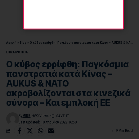
Αρχική
»
Blog
»
Ο κύβος ερρίφθη: Παγκόσμια πανστρατιά κατά Κίνας – AUKUS & ΝΑΤΟ ακροβολίζονται στα κινεζικά σύνορα – Και εμπλοκή ΕΕ
ΕΠΙΚΑΙΡΟΤΗΤΑ
Ο κύβος ερρίφθη: Παγκόσμια
πανστρατιά κατά Κίνας –
AUKUS & ΝΑΤΟ
ακροβολίζονται στα κινεζικά
σύνορα – Και εμπλοκή ΕΕ
By
MIKE
690 Views
Last Updated: 10 Απριλίου 2022 16:50
9 Min Read