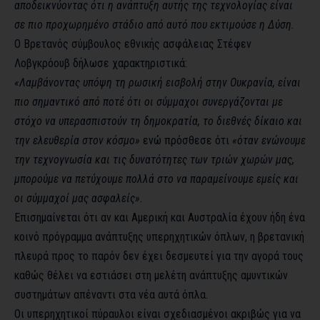
αποδεικνύοντας ότι η ανάπτυξη αυτής της τεχνολογίας είναι
σε πιο προχωρημένο στάδιο από αυτό που εκτιμούσε η Δύση.
Ο Βρετανός σύμβουλος εθνικής ασφάλειας Στέφεν
Λοβγκρόουβ δήλωσε χαρακτηριστικά:
«Λαμβάνοντας υπόψη τη ρωσική εισβολή στην Ουκρανία, είναι
πιο σημαντικό από ποτέ ότι οι σύμμαχοι συνεργάζονται με
στόχο να υπερασπιστούν τη δημοκρατία, το διεθνές δίκαιο και
την ελευθερία στον κόσμο»
ενώ πρόσθεσε ότι
«όταν ενώνουμε
την τεχνογνωσία και τις δυνατότητες των τριών χωρών μας,
μπορούμε να πετύχουμε πολλά στο να παραμείνουμε εμείς και
οι σύμμαχοί μας ασφαλείς».
Επισημαίνεται ότι αν και Αμερική και Αυστραλία έχουν ήδη ένα
κοινό πρόγραμμα ανάπτυξης υπερηχητικών όπλων, η βρετανική
πλευρά προς το παρόν δεν έχει δεσμευτεί για την αγορά τους
καθώς θέλει να εστιάσει στη μελέτη ανάπτυξης αμυντικών
συστημάτων απέναντι στα νέα αυτά όπλα.
Οι υπερηχητικοί πύραυλοι είναι σχεδιασμένοι ακριβώς για να