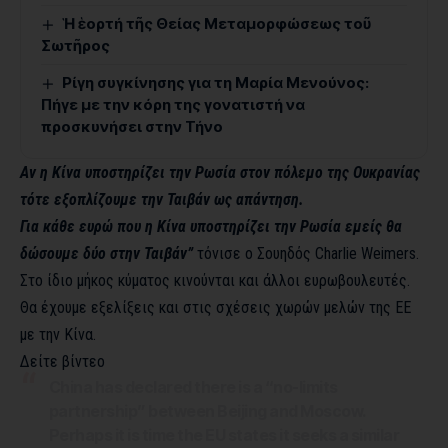
Ἡ ἑορτή τῆς Θείας Μεταμορφώσεως τοῦ
Σωτῆρος
Ρίγη συγκίνησης για τη Μαρία Μενούνος:
Πήγε με την κόρη της γονατιστή να
προσκυνήσει στην Τήνο
Αν η Κίνα υποστηρίζει την Ρωσία στον πόλεμο της Ουκρανίας
τότε εξοπλίζουμε την Ταιβάν ως απάντηση.
Για κάθε ευρώ που η Κίνα υποστηρίζει την Ρωσία εμείς θα
δώσουμε δύο στην Ταιβάν”
τόνισε ο Σουηδός Charlie Weimers.
Στο ίδιο μήκος κύματος κινούνται και άλλοι ευρωβουλευτές.
Θα έχουμε εξελίξεις και στις σχέσεις χωρών μελών της ΕΕ
με την Κίνα.
Δείτε βίντεο
China has declared there is a “no-limits
partnership” between Beijing and Moscow.
Perhaps it is time the EU states it seeks a similar