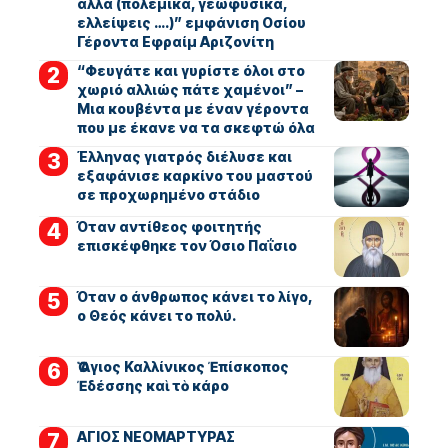
άλλα (πολεμικά, γεωφυσικά,
ελλείψεις ….)” εμφάνιση Οσίου
Γέροντα Εφραίμ Αριζονίτη
“Φευγάτε και γυρίστε όλοι στο
χωριό αλλιώς πάτε χαμένοι” –
Μια κουβέντα με έναν γέροντα
που με έκανε να τα σκεφτώ όλα
Έλληνας γιατρός διέλυσε και
εξαφάνισε καρκίνο του μαστού
σε προχωρημένο στάδιο
Όταν αντίθεος φοιτητής
επισκέφθηκε τον Όσιο Παΐσιο
Όταν ο άνθρωπος κάνει το λίγο,
ο Θεός κάνει το πολύ.
Ὁ Ἅγιος Καλλίνικος Ἐπίσκοπος
Ἐδέσσης καὶ τὸ κάρο
ΑΓΙΟΣ ΝΕΟΜΑΡΤΥΡΑΣ