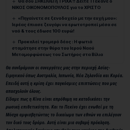
Θα σου ΣΗΚΩΘΕΙ η ΤΡΙΧΑ !! Δείτε ΤΙ έκανε ο
ΝΙΚΟΣ ΟΙΚΟΝΟΜΟΠΟΥΛΟΣ για το ΧΡΙΣΤΟ
«Πηγαίνετε σε ξενοδοχείο με την ευχή μου»:
Ιερέας έπιασε ζευγάρι να ερωτοτροπεί μέσα σε
ναό & τους έδωσε 100 ευρώ!
Προκαλεί τρομερό δέος : Η φωτιά
σταμάτησε στην θύρα του Ιερού Ναού
Μεταμορφώσεως του Σωτήρος στα Βίλια
Θα συνδράμουν οι συνεργάτες μας στην περιοχή Ασίας-
Ειρηνικού όπως Αυστραλία, Ιαπωνία, Νέα Ζηλανδία και Κορέα.
Επειδή αυτή η κρίση έχει παγκόσμιες επιπτώσεις που μας
απασχολούν όλους.
Είδαμε πως η Κίνα είναι απρόθυμη να καταδικάσει την
ρωσική επιθετικότητα. Και το Πεκίνο έχει ενωθεί με τη
Μόσχα αμφισβητώντας το δικαίωμα των εθνών να επιλέγουν
τον δικό τους δρόμο. Αυτή είναι μια σοβαρή πρόκληση.