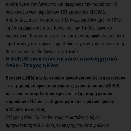
πρώτη έγινε τον Αύγουστο και αφορούσε την παράδοση 40
αυτοκινούμενων πυροβόλων 155 χιλιοστών M109A6.
Από διπλωματική σκοπιά, οι ΗΠΑ αναγνωρίζουν από το 1979
τη Λαϊκή Δημοκρατία της Κίνας, όχι την Ταϊβάν, όμως το
αμερικανικό Κογκρέσο έχει δεσμευτεί να προμηθεύει με όπλα
την Ταϊβάν για την άμυνά της. Η Ουάσινγκτον χαρακτηρίζεται η
βασική προστάτιδα δύναμη της Ταϊπέι.
Η AUKUS επεκτείνεται και στα πολυηχητικά
όπλα – Στόχος η Κίνα
Βρετανία, ΗΠΑ και Αυστραλία ανακοίνωσαν ότι επεκτείνουν
την τριμερή συμφωνία ασφάλειας, γνωστή και ως AUKUS,
ώστε να συμπεριλάβουν την ανάπτυξη υπερηχητικών
πυραύλων αλλά και τη δημιουργία συστημάτων άμυνας
απέναντι σε αυτούς.
Στόχος η Κίνα. Το Πεκίνο
τους περασμένους μήνες
πραγματοποίησε δύο δοκιμές υπερηχητικών πυραύλων