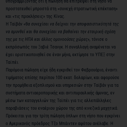
υπογραμμίζοντας ότι η πώληση θα επιτρέψει στη νήσο να
προστατευθεί μπροστά στη «συνεχή στρατιωτική επέκταση»
και «τις προκλήσεις» της Κίνας.
Η Ταϊβάν «θ
α συνεχίσει να δείχνει την αποφασιστικότητά της
να αμυνθεί και θα συνεχίσει να βαθαίνει την εταιρική σχέση
της με τις ΗΠΑ και άλλες ομονοούσες χώρες»,
τόνισε ο
εκπρόσωπός του Ξαβιέ Τσανγκ. Η συναλλαγή αναμένεται να
έχει οριστικοποιηθεί σε έναν μήνα, εκτίμησε το ΥΠΕΞ στην
Ταϊπέι.
Παρόμοια πώληση είχε ήδη εγκριθεί τον Φεβρουάριο, έναντι
τιμήματος επίσης περίπου 100 εκατ. δολαρίων, και αφορούσε
την προμήθεια εξοπλισμού και υπηρεσιών στην Ταϊβάν για τα
συστήματα αντιαεροπορικής και αντιπυραυλικής άμυνας, εν
μέσω των καταγγελιών της Ταϊπέι για τις αλλεπάλληλες
παραβιάσεις του εναέριου χώρου της από κινεζικά μαχητικά.
Πρόκειται για την τρίτη πώληση όπλων στη νήσο που εγκρίνει
ο Αμερικανός πρόεδρος Τζο Μπάιντεν αφότου ανέλαβε. Η