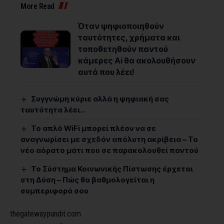
More Read
Όταν ψηφιοποιηθούν
ταυτότητες, χρήματα και
τοποθετηθούν παντού
κάμερες Ai θα ακολουθήσουν
αυτά που λέει!
Συγγνώμη κύριε αλλά η ψηφιακή σας
ταυτότητα λέει…
Το απλό WiFi μπορεί πλέον να σε
αναγνωρίσει με σχεδόν απόλυτη ακρίβεια – Το
νέο αόρατο μάτι που σε παρακολουθεί παντού
Το Σύστημα Κοινωνικής Πίστωσης έρχεται
στη Δύση – Πώς θα βαθμολογείται η
συμπεριφορά σου
thegatewaypundit.com