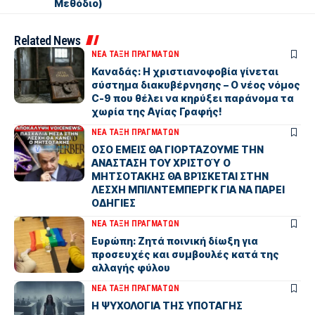
Μεθόδιο)
Related News
ΝΕΑ ΤΑΞΗ ΠΡΑΓΜΑΤΩΝ
Καναδάς: Η χριστιανοφοβία γίνεται
σύστημα διακυβέρνησης – Ο νέος νόμος
C-9 που θέλει να κηρύξει παράνομα τα
χωρία της Αγίας Γραφής!
ΝΕΑ ΤΑΞΗ ΠΡΑΓΜΑΤΩΝ
ΟΣΟ ΕΜΕΙΣ ΘΑ ΓΙΟΡΤΑΖΟΥΜΕ ΤΗΝ
ΑΝΑΣΤΑΣΗ ΤΟΥ ΧΡΙΣΤΟΎ Ο
ΜΗΤΣΟΤΑΚΗΣ ΘΑ ΒΡΊΣΚΕΤΑΙ ΣΤΗΝ
ΛΕΣΧΗ ΜΠΙΛΝΤΕΜΠΕΡΓΚ ΓΙΑ ΝΑ ΠΑΡΕΙ
ΟΔΗΓΙΕΣ
ΝΕΑ ΤΑΞΗ ΠΡΑΓΜΑΤΩΝ
Ευρώπη: Ζητά ποινική δίωξη για
προσευχές και συμβουλές κατά της
αλλαγής φύλου
ΝΕΑ ΤΑΞΗ ΠΡΑΓΜΑΤΩΝ
Η ΨΥΧΟΛΟΓΙΑ ΤΗΣ ΥΠΟΤΑΓΗΣ