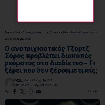
Αρχική
»
Blog
»
Ο ανατριχιαστικός Τζορτζ Σόρος προβλέπει διακοπές ρεύματος στο Διαδίκτυο – Τι ξέρει που δεν ξέρουμε εμείς;
ΝΕΑ ΤΑΞΗ ΠΡΑΓΜΑΤΩΝ
Ο ανατριχιαστικός Τζορτζ
Σόρος προβλέπει διακοπές
ρεύματος στο Διαδίκτυο – Τι
ξέρει που δεν ξέρουμε εμείς;
By
MIKE
146 Views
Last Updated: 11 Απριλίου 2022 07:00
0 Min Read