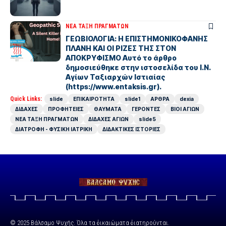
ΝΕΑ ΤΑΞΗ ΠΡΑΓΜΑΤΩΝ
ΓΕΩΒΙΟΛΟΓΙΑ: Η ΕΠΙΣΤΗΜΟΝΙΚΟΦΑΝΗΣ
ΠΛΑΝΗ ΚΑΙ ΟΙ ΡΙΖΕΣ ΤΗΣ ΣΤΟΝ
ΑΠΟΚΡΥΦΙΣΜΟ Αυτό το άρθρο
δημοσιεύθηκε στην ιστοσελίδα του Ι.Ν.
Αγίων Ταξιαρχών Ιστιαίας
(https://www.entaksis.gr).
Quick Links:
slide
ΕΠΙΚΑΙΡΟΤΗΤΑ
slide1
ΑΡΘΡΑ
dexia
ΔΙΔΑΧΕΣ
ΠΡΟΦΗΤΕΙΕΣ
ΘΑΥΜΑΤΑ
ΓΕΡΟΝΤΕΣ
ΒΙΟΙ ΑΓΙΩΝ
ΝΕΑ ΤΑΞΗ ΠΡΑΓΜΑΤΩΝ
ΔΙΔΑΧΕΣ ΑΓΙΩΝ
slide5
ΔΙΑΤΡΟΦΗ - ΦΥΣΙΚΗ ΙΑΤΡΙΚΗ
ΔΙΔΑΚΤΙΚΕΣ ΙΣΤΟΡΙΕΣ
© 2025 Βάλσαμο Ψυχής. Όλα τα δικαιώματα διατηρούνται.