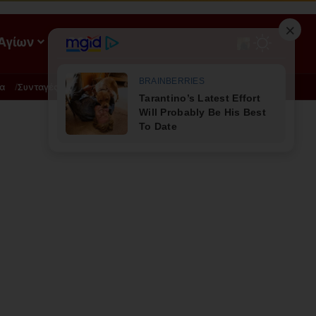
 Αγίων
ΡΟΗ
α
Συνταγές
Διατροφή - Φυσική Ιατρική