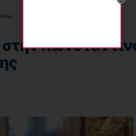
ρσλίδης
 στην Κωνσταντινο
δης