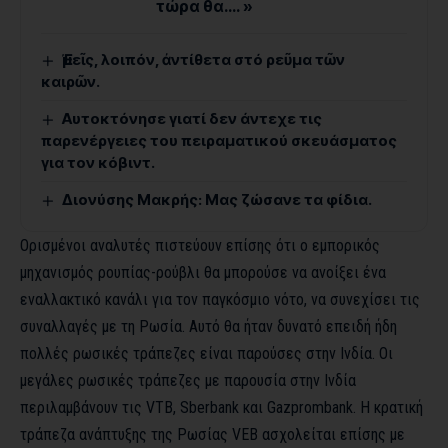
τώρα θα…. »
Ἐμεῖς, λοιπόν, ἀντίθετα στό ρεῦμα τῶν
καιρῶν.
Αυτοκτόνησε γιατί δεν άντεχε τις
παρενέργειες του πειραματικού σκευάσματος
για τον κόβιντ.
Διονύσης Μακρής: Μας ζώσανε τα φίδια.
Ορισμένοι αναλυτές πιστεύουν επίσης ότι ο εμπορικός
μηχανισμός ρουπίας-ρούβλι θα μπορούσε να ανοίξει ένα
εναλλακτικό κανάλι για τον παγκόσμιο νότο, να συνεχίσει τις
συναλλαγές με τη Ρωσία. Αυτό θα ήταν δυνατό επειδή ήδη
πολλές ρωσικές τράπεζες είναι παρούσες στην Ινδία. Οι
μεγάλες ρωσικές τράπεζες με παρουσία στην Ινδία
περιλαμβάνουν τις VTB, Sberbank και Gazprombank. Η κρατική
τράπεζα ανάπτυξης της Ρωσίας VEB ασχολείται επίσης με