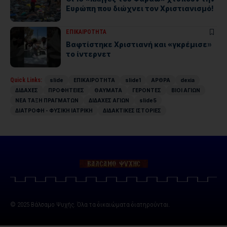
Ευρώπη που διώχνει τον Χριστιανισμό!
ΕΠΙΚΑΙΡΟΤΗΤΑ
Βαφτίστηκε Χριστιανή και «γκρέμισε»
το ίντερνετ
Quick Links:
slide
ΕΠΙΚΑΙΡΟΤΗΤΑ
slide1
ΑΡΘΡΑ
dexia
ΔΙΔΑΧΕΣ
ΠΡΟΦΗΤΕΙΕΣ
ΘΑΥΜΑΤΑ
ΓΕΡΟΝΤΕΣ
ΒΙΟΙ ΑΓΙΩΝ
ΝΕΑ ΤΑΞΗ ΠΡΑΓΜΑΤΩΝ
ΔΙΔΑΧΕΣ ΑΓΙΩΝ
slide5
ΔΙΑΤΡΟΦΗ - ΦΥΣΙΚΗ ΙΑΤΡΙΚΗ
ΔΙΔΑΚΤΙΚΕΣ ΙΣΤΟΡΙΕΣ
© 2025 Βάλσαμο Ψυχής. Όλα τα δικαιώματα διατηρούνται.