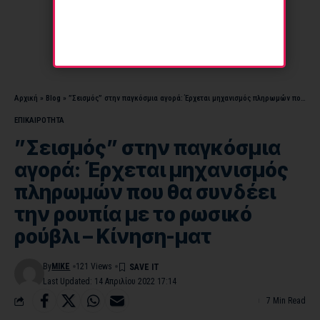
Αρχική
»
Blog
»
”Σεισμός” στην παγκόσμια αγορά: Έρχεται μηχανισμός πληρωμών που θα συνδέει την ρουπία με το ρωσικό ρούβλι – Κίνηση-ματ
ΕΠΙΚΑΙΡΟΤΗΤΑ
”Σεισμός” στην παγκόσμια
αγορά: Έρχεται μηχανισμός
πληρωμών που θα συνδέει
την ρουπία με το ρωσικό
ρούβλι – Κίνηση-ματ
By
MIKE
121 Views
Last Updated: 14 Απριλίου 2022 17:14
7 Min Read