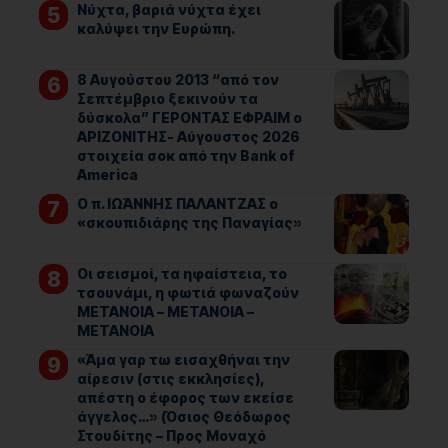
Νύχτα, βαριά νύχτα έχει
καλύψει την Ευρώπη.
8 Αυγούστου 2013 “από τον
Σεπτέμβριο ξεκινούν τα
δύσκολα” ΓΕΡΟΝΤΑΣ ΕΦΡΑΙΜ ο
ΑΡΙΖΟΝΙΤΗΣ- Αύγουστος 2026
στοιχεία σοκ από την Bank of
America
Ο π. ΙΩΆΝΝΗΣ ΠΑΛΑΝΤΖΑΣ ο
«σκουπιδιάρης της Παναγίας»
Οι σεισμοί, τα ηφαίστεια, το
τσουνάμι, η φωτιά φωναζούν
ΜΕΤΑΝΟΙΑ – ΜΕΤΑΝΟΙΑ –
ΜΕΤΑΝΟΙΑ
«Άμα γαρ τω εισαχθήναι την
αίρεσιν (στις εκκλησίες),
απέστη ο έφορος των εκείσε
άγγελος…» (Όσιος Θεόδωρος
Στουδίτης – Προς Μοναχό