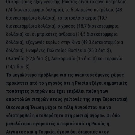
Οι κορυφαίες εξαγωγές της Ρωσίας είναι το αργό πετρέλαιο
(74 δισεκατομμύρια δολάρια), το διυλισμένο πετρέλαιο (48
δισεκατομμύρια δολάρια), το πετρέλαιο αέριο (19,7
δισεκατομμύρια δολάρια), ο χρυσός (18,7 δισεκατομμύρια
δολάρια) και οι μπρικέτες άνθρακα (14,5 δισεκατομμύρια
δολάρια), εξαγωγές κυρίως στην Κίνα (49,3 δισεκατομμύρια
δολάρια), Ηνωμένες Πολιτείες Βασίλειο (25,3 δισ. $),
Ολλανδία (22,5 δισ. $), Λευκορωσία (15 δισ. $) και Γερμανία
(14,2 δισ. $).
Το μεγαλύτερο πρόβλημα για τις αναπτυσσόμενες χώρες
προκύπτει από το γεγονός ότι η Ρωσία εξάγει σημαντικές
ποσότητες σιτηρών και έχει επιβάλει παύση των
αποστολών σιτηρών στους γείτονές της στην Ευρασιατική
Οικονομική Ένωση μέχρι τα τέλη Αυγούστου για να
«διατηρηθεί η σταθερότητα στη ρωσική αγορά». Οι δύο
μεγαλύτεροι αγοραστές σιταριού από τη Ρωσία, η
Αίγυπτος και η Τουρκία, έχουν δει διακοπές στον