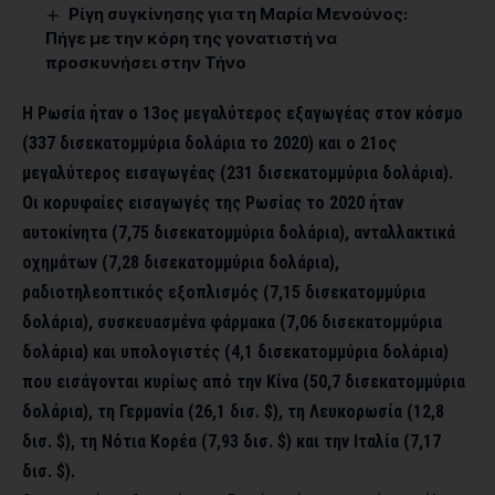
Ρίγη συγκίνησης για τη Μαρία Μενούνος:
Πήγε με την κόρη της γονατιστή να
προσκυνήσει στην Τήνο
Η Ρωσία ήταν ο 13ος μεγαλύτερος εξαγωγέας στον κόσμο
(337 δισεκατομμύρια δολάρια το 2020) και ο 21ος
μεγαλύτερος εισαγωγέας (231 δισεκατομμύρια δολάρια).
Οι κορυφαίες εισαγωγές της Ρωσίας το 2020 ήταν
αυτοκίνητα (7,75 δισεκατομμύρια δολάρια), ανταλλακτικά
οχημάτων (7,28 δισεκατομμύρια δολάρια),
ραδιοτηλεοπτικός εξοπλισμός (7,15 δισεκατομμύρια
δολάρια), συσκευασμένα φάρμακα (7,06 δισεκατομμύρια
δολάρια) και υπολογιστές (4,1 δισεκατομμύρια δολάρια)
που εισάγονται κυρίως από την Κίνα (50,7 δισεκατομμύρια
δολάρια), τη Γερμανία (26,1 δισ. $), τη Λευκορωσία (12,8
δισ. $), τη Νότια Κορέα (7,93 δισ. $) και την Ιταλία (7,17
δισ. $).