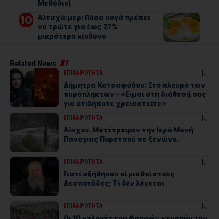
Μεθόδιο)
Αλτσχάιμερ: Πόσα αυγά πρέπει
να τρώτε για έως 27%
μικρότερο κίνδυνο
Related News
ΕΠΙΚΑΙΡΟΤΗΤΑ
Δήμητρα Κατσαφάδου: Στο πλευρό των
πυρόπληκτων – «Είμαι στη διάθεσή σας
για οτιδήποτε χρειαστείτε»
ΕΠΙΚΑΙΡΟΤΗΤΑ
Αίσχος. Μετέτρεψαν την Ιερά Μονή
Παναγίας Πορετσού σε ξενώνα.
ΕΠΙΚΑΙΡΟΤΗΤΑ
Γιατί αὐξήθηκαν οἱ μισθοὶ στοὺς
Δεσποτᾶδες; Τί δὲν λέγεται
ΕΠΙΚΑΙΡΟΤΗΤΑ
Οι 10 «πληγές του Φαραώ» χτυπούν την