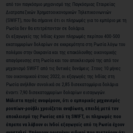
από τον παγκόσμιο μηχανισμό της Παγκόσμιας Εταιρείας
Διατραπεζικών Χρηματοοικονομικών Τηλεπικοινωνιών
(SWIFT), που θα σήμαινε ότι οι πληρωμές για το εμπόριο με τη
Ρωσία δεν θα επιτρέπονταν σε δολάρια.
Οι εξαγωγείς της Ινδίας έχουν πληρωμές περίπου 400-500
εκατομμυρίων δολαρίων σε εκκρεμότητα στη Ρωσία λόγω του
πολέμου στην Ουκρανία και της επακόλουθης οικονομικής
απαγόρευσης στη Ρωσία και του αποκλεισμού της από τον
μηχανισμό SWIFT από τις δυτικές δυνάμεις. Στους 10 μήνες
του οικονομικού έτους 2022, οι εξαγωγές της Ινδίας στη
Ρωσία ανήλθαν συνολικά σε 2,85 δισεκατομμύρια δολάρια
έναντι 7,90 δισεκατομμυρίων δολαρίων εισαγωγών.
Mάλιστα πηγές αναφέρουν, ότι ο εμπορικός μηχανισμός
ρουπίων-ρούβλι χρειάζεται αναβίωση, επειδή μετά τον
αποκλεισμό της Ρωσίας από τη SWIFT, οι πληρωμές που
έπρεπε να λάβουν οι Ινδοί εξαγωγείς από τη Ρωσία έχουν
ανασταλεί. Υπάρχουν ορισμένοι ειδικοί που πιστεύουν ότι