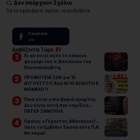
Δεν υπάρχουν Σχόλια
Για να σχολιάσετε πρέπει να
συνδεθείτε
.
Facebook
Like
Διαβάζονται Τώρα
Κι αν είναι αυτό το κόκκινο
φεγγάρι του π. Βασίλειου του
Καυσοκαλυβίτη;
ΠΡΟΦΗΤΕΙΑ ΣΟΚ για 15
ΑΥΓΟΥΣΤΟ !! Από ΑΓΙΟ ΑΣΚΗΤΗ Κ
ΜΟΝΑΧΟ !!
Ποια είναι η πιο βαριά αμαρτία;
Δεν είναι αυτή που νομίζεις…
ΠΑΤΕΡ ΣΑΜΟΥΗΛ
Ωραίος ο Γέροντας Αθανάσιος!…
Ούτε το Εμβόλιο Έκανα ούτε Π.Α
θα πάρω!