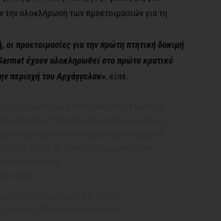
ν την ολοκλήρωση των προετοιμασιών για τη
 οι προετοιμασίες για την πρώτη πτητική δοκιμή
Sarmat έχουν ολοκληρωθεί στο πρώτο κρατικό
ην περιοχή του Αρχάγγελσκ»
, είπε.
 today oversaw a test launch of Sarmat
stic missile. “This truly unique weapon
our security from external threats and
in the heat of frenzied aggressive
en our country.”
CRKoEaB
aryilyushina)
April 20, 2022
 Sarmat ICBM from Plesetsk