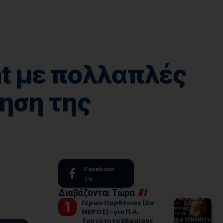
at με πολλαπλές
ηση της
Facebook
Like
Διαβάζονται Τώρα
Γέρων Παρθένιος (2ο
ΜΕΡΟΣ) – για Π.Α.
Ταυτότητα Εβραίους