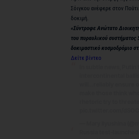
Σόιγκου ανέφερε στον Πούτι
δοκιμή.
«Σύντροφε Ανώτατο Διοικητή,
του πυραυλικού συστήματος 
δοκιμαστικό κοσμοδρόμιο στ
Δείτε βίντεο
In subtle news, Putin
intercontinental balli
will… reliably ensure 
make those think who 
rhetoric try to threat
pic.twitter.com/dSO
— Mary Ilyushina (@m
Russia test-launched