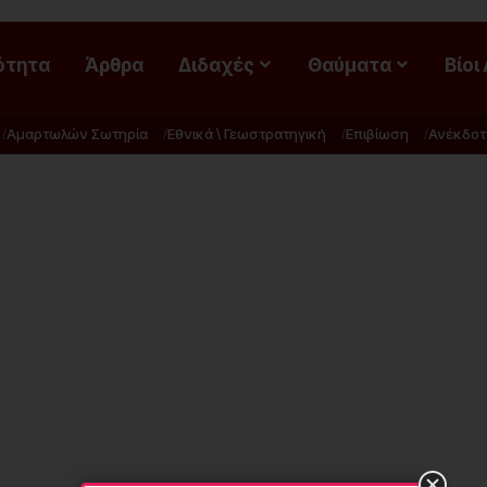
ότητα
Άρθρα
Διδαχές
Θαύματα
Βίοι
Αμαρτωλών Σωτηρία
Εθνικά \ Γεωστρατηγική
Επιβίωση
Ανέκδοτ