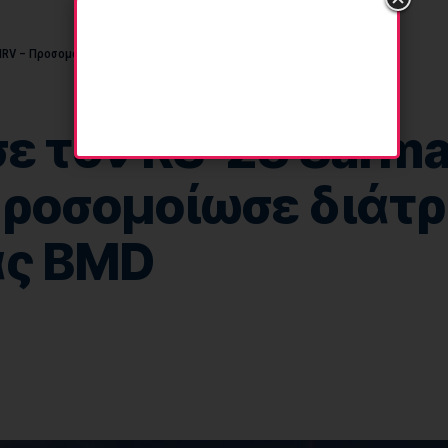
MIRV – Προσομοίωσε διάτρηση της ΝΑΤΟϊκής ασπίδας BMD
ε τον RS-28 Sarm
Προσομοίωσε διάτρ
ας BMD