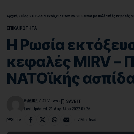
Αρχική
»
Blog
»
Η Ρωσία εκτόξευσε τον RS-28 Sarmat με πολλαπλές κεφαλές 
ΕΠΙΚΑΙΡΟΤΗΤΑ
Η Ρωσία εκτόξευσ
κεφαλές MIRV – 
ΝΑΤΟϊκής ασπίδ
By
MIKE
141 Views
Last Updated: 21 Απριλίου 2022 07:26
Share
7 Min Read