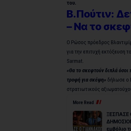
του.
Β.Πούτιν: Δε
– Να το σκεφ
Ο Ρώσος πρόεδρος Βλαντιμίρ
για την επιτυχή εκτόξευση 
Sarmat.
«Θα το σκεφτούν διπλά όσοι 
τροφή για σκέψη»
δήλωσε ο Β
στρατιωτικούς αξιωματούχο
More Read
ΞΕΣΠΑΣΕ 
ΔΗΜΟΣΙΟΓ
εμβόλιο τ