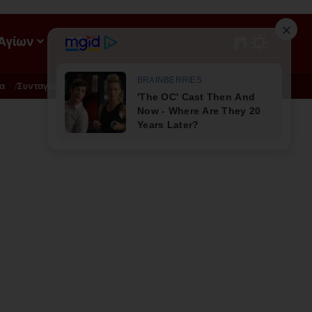
 Αγίων
ΡΟΗ
α
Συνταγές
Διατροφή - Φυσική Ιατρική