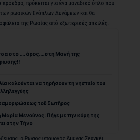
 πρόεδρο, πρόκειται για ένα μοναδικό όπλο που
 των ρωσικών Ενόπλων Δυνάμεων και θα
ασφάλεια της Ρωσίας από εξωτερικές απειλές.
σα στο …. όρος….στη Μονή της
φωσης!!
λία καλούνται να τηρήσουν τη νηστεία του
αλληλεγγύης
Μεταμορφώσεως τοῦ Σωτῆρος
η Μαρία Μενούνος: Πήγε με την κόρη της
ει στην Τήνο
τόξευσης, ο Ρώσος υπουργός Άμυνας Σεργκέι