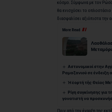
κόσμο. Σύμφωνα με τον Ρώσο
θα ενισχύσει το οπλοστάσιο
διασφαλίσει αξιόπιστα την 
More Read
Λαοθάλασ
Μεταμόρ
Αστυνομικοί στην Αγγ
Ραμαζανιού σε ένδειξη 
Ἡ ἑορτή τῆς Θείας 
Ρίγη συγκίνησης για τ
γονατιστή να προσκυνήσ
Πριν από την έναρξη της εκ