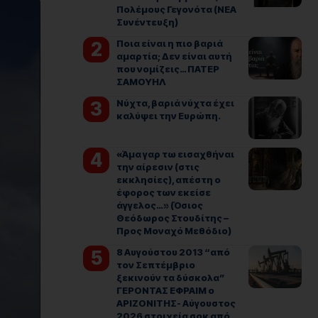
Πολέμους Γεγονότα (ΝΕΑ
Συνέντευξη)
Ποια είναι η πιο βαριά
αμαρτία; Δεν είναι αυτή
που νομίζεις… ΠΑΤΕΡ
ΣΑΜΟΥΗΛ
Νύχτα, βαριά νύχτα έχει
καλύψει την Ευρώπη.
«Άμα γαρ τω εισαχθήναι
την αίρεσιν (στις
εκκλησίες), απέστη ο
έφορος των εκείσε
άγγελος…» (Όσιος
Θεόδωρος Στουδίτης –
Προς Μοναχό Μεθόδιο)
8 Αυγούστου 2013 “από
τον Σεπτέμβριο
ξεκινούν τα δύσκολα”
ΓΕΡΟΝΤΑΣ ΕΦΡΑΙΜ ο
ΑΡΙΖΟΝΙΤΗΣ- Αύγουστος
2026 στοιχεία σοκ από